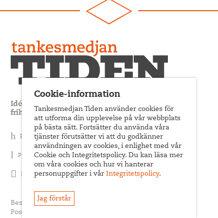
Cookie-information
Idédebatt och analys som förnyar arbetarrörelsens
Tankesmedjan Tiden använder cookies för
frihets- och jämlikhetssträvan
att utforma din upplevelse på vår webbplats
på bästa sätt. Fortsätter du använda våra
Prenumerera på nyhetsbrev
tjänster förutsätter vi att du godkänner
användningen av cookies, i enlighet med vår
Cookie och Integritetspolicy. Du kan läsa mer
Prenumerera på Tiden Magasin
om våra cookies och hur vi hanterar
personuppgifter i vår
Integritetspolicy
.
Följ oss på Facebook
Jag förstår
Besöksadress: Sveavägen 68
Postadress: c/o ABF Box 522, 101 30 Stockholm