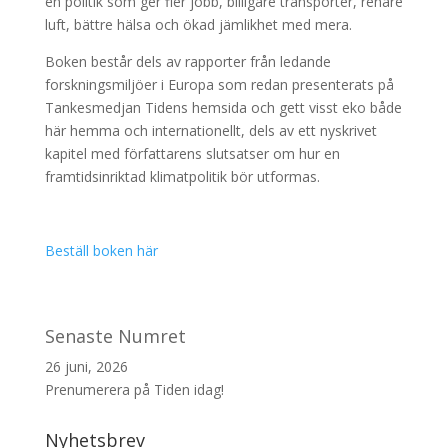
en politik som ger fler jobb, billigare transporter, renare
luft, bättre hälsa och ökad jämlikhet med mera.
Boken består dels av rapporter från ledande
forskningsmiljöer i Europa som redan presenterats på
Tankesmedjan Tidens hemsida och gett visst eko både
här hemma och internationellt, dels av ett nyskrivet
kapitel med författarens slutsatser om hur en
framtidsinriktad klimatpolitik bör utformas.
Beställ boken här
Senaste Numret
26 juni, 2026
Prenumerera på Tiden idag!
Nyhetsbrev