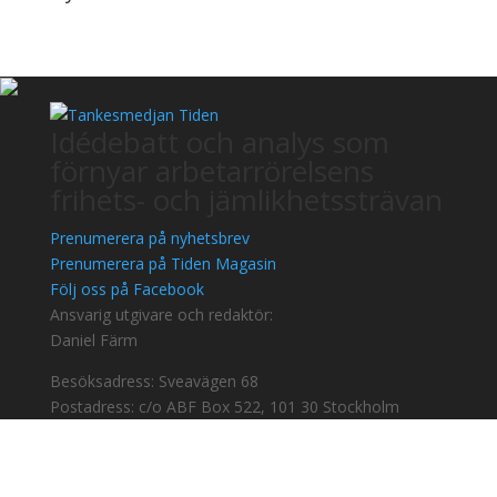
Idédebatt och analys som
förnyar arbetarrörelsens
frihets- och jämlikhetssträvan
Prenumerera på nyhetsbrev
Prenumerera på Tiden Magasin
Följ oss på Facebook
Ansvarig utgivare och redaktör:
Daniel Färm
Besöksadress: Sveavägen 68
Postadress: c/o ABF Box 522, 101 30 Stockholm