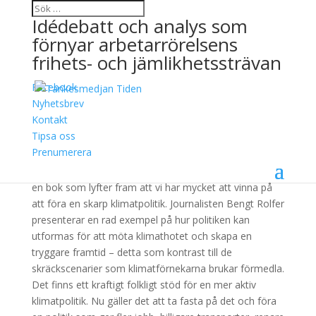
Idédebatt och analys som
förnyar arbetarrörelsens
frihets- och jämlikhetssträvan
Facebook
Klimatgodis
Nyhetsbrev
Kontakt
2 juni, 2026
Tipsa oss
Prenumerera
KLIMATGODIS. Hur grön omställning gör livet bättre
är
en bok som lyfter fram att vi har mycket att vinna på
att föra en skarp klimatpolitik. Journalisten Bengt Rolfer
presenterar en rad exempel på hur politiken kan
utformas för att möta klimathotet och skapa en
tryggare framtid – detta som kontrast till de
skräckscenarier som klimatförnekarna brukar förmedla.
Det finns ett kraftigt folkligt stöd för en mer aktiv
klimatpolitik. Nu gäller det att ta fasta på det och föra