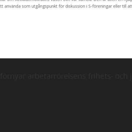
tt använda som utgångspunkt för diskussion i S-föreningar eller till at
förnyar arbetarrörelsens frihets- och 
m