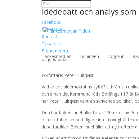
Idédebatt och analys som 
Facebook
Nyhetsbrev
Kontakt
Tipsa oss
Hundra procent socia
Prenumerera
Tankesmedjan
Tidningen
Logga in
Ra
29 juni, 2020
Författare: Peter Hultqvist.
Vad är socialdemokratins syfte? Utifrån sin unik
och innan det kommunalråd i Borlänge i 17 år för
har Peter Hultqvist varit en skrivande politiker, o
Den här boken innehåller totalt 29 texter av Pe
och ett tal är sedan tidigare inte, i övrigt är text
debattartiklar. Boken innehåller ett nytt efterord
Boken är ett försök att fånga Peter Hultqvist t