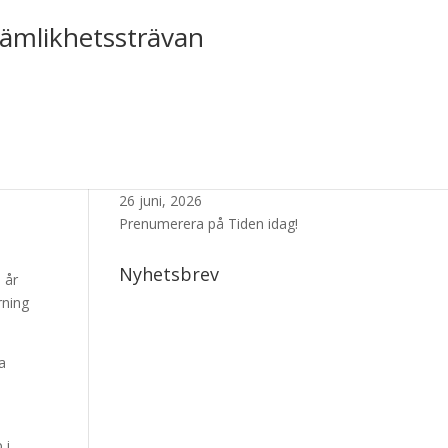
jämlikhetssträvan
Senaste Numret
26 juni, 2026
Prenumerera på Tiden idag!
Nyhetsbrev
 år
rning
a
 i