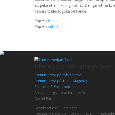
att peka ut en riktning framåt. Den går utmärkt a
vässa sitt ideologiska tänkande.
Köp via
Bokus
Köp via
Adlibris
Idédebatt och analys som 
Prenumerera på nyhetsbrev
Prenumerera på Tiden Magasin
Följ oss på Facebook
Ansvarig utgivare och redaktör:
Daniel Färm
Besöksadress: Sveavägen 68
Postadress: c/o ABF Box 522, 101 30 Stockhol