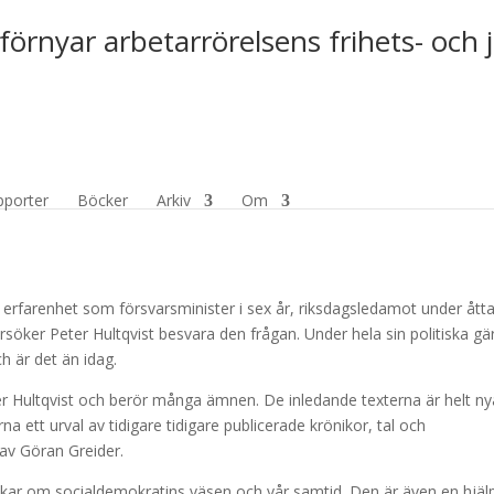
förnyar arbetarrörelsens frihets- och 
ldemokrati
pporter
Böcker
Arkiv
Om
a erfarenhet som försvarsminister i sex år, riksdagsledamot under åtta
söker Peter Hultqvist besvara den frågan. Under hela sin politiska gä
ch är det än idag.
ter Hultqvist och berör många ämnen. De inledande texterna är helt ny
erna ett urval av tidigare tidigare publicerade krönikor, tal och
 av Göran Greider.
ankar om socialdemokratins väsen och vår samtid. Den är även en hjälp