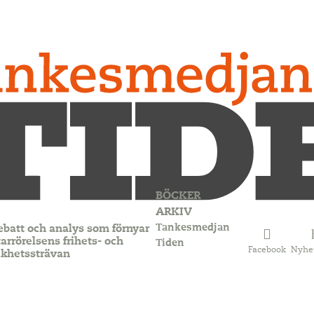
BÖCKER
ARKIV
Tankesmedjan
ebatt och analys som förnyar
arrörelsens frihets- och
Tiden
Facebook
Nyhe
ikhetssträvan