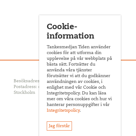
Cookie-
information
Tankesmedjan Tiden använder
cookies för att utforma din
upplevelse på vår webbplats på
bästa sätt. Fortsätter du
använda våra tjänster
förutsätter vi att du godkänner
Besöksadress: Sveavägen 68
användningen av cookies, i
Postadress: c/o ABF Box 522, 101 30
enlighet med vår Cookie och
Stockholm
Integritetspolicy. Du kan läsa
mer om våra cookies och hur vi
hanterar personuppgifter i vår
Integritetspolicy
.
Jag förstår