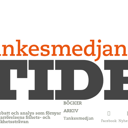
BÖCKER
ARKIV
ebatt och analys som förnyar
arrörelsens frihets- och
Tankesmedjan
Facebook
Nyhe
ikhetssträvan