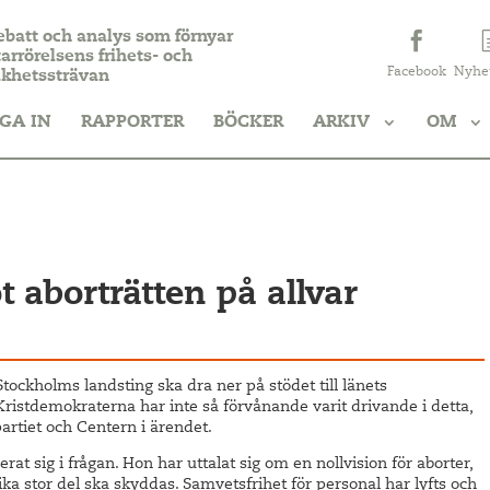
ebatt och analys som förnyar
arrörelsens frihets- och
Facebook
Nyhe
ikhetssträvan
GA IN
RAPPORTER
BÖCKER
ARKIV
OM
 aborträtten på allvar
Stockholms landsting ska dra ner på stödet till länets
 Kristdemokraterna har inte så förvånande varit drivande i detta,
rtiet och Centern i ärendet.
rat sig i frågan. Hon har uttalat sig om en nollvision för aborter,
ika stor del ska skyddas. Samvetsfrihet för personal har lyfts och