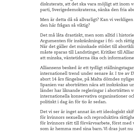
diskuterats, att det ska vara möjligt att inom v
parti, Sverigedemokraterna, sänka den fria abor
Men är detta då så allvarligt? Kan vi verkligen
den här frågan så viktig?
Det må låta drastiskt, men som alltid i historie
Argumenten för inskränkningar i fri- och rätti
När det gäller det minskade stödet till abortkl
måste sparas till Landstinget. Kritiker till Alli
att minska, väntetiderna öka och informatione
Alliansens besked är ett tydligt ställningstagan
internationell trend under senare år. I tre av 
abort 14 års fängelse, på Malta dömdes nyligen 
Spanien var aborträtten nära att inskränkas und
länder har liknande regleringar i aborträtten v
internationella konservativa organisationer oc
politiskt i dag än för tio år sedan.
Det vi ser är inget annat än ett ideologiskt sk
för kvinnors sexuella och reproduktiva rättighe
för kvinnors rätt till förvärvsarbete, först 
som är hemma med sina barn. Vi dras just nu