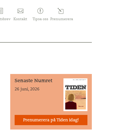
tsbrev
Kontakt
Tipsa oss
Prenumerera
Senaste Numret
26 juni, 2026
Prenumerera på Tiden idag!