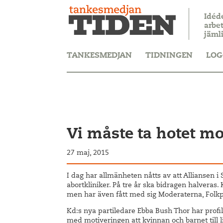
Idéd
arbet
jäml
TANKESMEDJAN
TIDNINGEN
LOG
Vi måste ta hotet mot
27 maj, 2015
I dag har allmänheten nåtts av att Alliansen i 
abortkliniker. På tre år ska bidragen halveras.
men har även fått med sig Moderaterna, Folkpa
Kd:s nya partiledare Ebba Bush Thor har profile
med motiveringen att kvinnan och barnet till l