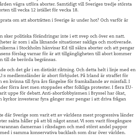
ården vägra utföra aborter. Samtidigt vill Sveriges tredje största
ten till vecka 12 istället för vecka 18.
 prata om att aborträtten i Sverige är under hot? Och varför är
n sker politiska förändringar inte i ett svep och över en natt.
gheter är som i alla liknande situationer sakliga och motiverade.
inikerna i Stockholm hänvisar Kd till säkra aborter och att pengar
ansens förslag varnar för är att tillgängligheten till abort kommer
n till de berörda begränsas.
de och det går i en distinkt riktning. Och detta helt i linje med en
EU:s medlemsländer är abort förbjudet. På Irland är straffet för
en kvinna till fyra års fängelse för framkallande av missfall. I
er förra året men stoppades efter folkliga protester. I flera EU-
arit uppe för debatt. Anti-abortlobbyismen i Bryssel har ökat,
h kyrkor investerar fyra gånger mer pengar i att driva frågan
ifte där Sverige som varit ett av världens mest progressiva länder
ter sakta håller på att bli något annat. Vi som varit föregångare
med varannan damernas i riksdagen och med störst andel pappor
 med i samma konservativa backlash som drar över världen.