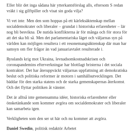
Eller blir det inga sådana här ytterkantsförslag alls, eftersom S redan
vräkt i sig gilftpiller och visat sin goda vilja?
Vi vet inte. Men den som hoppas på ett kärleksäktenskap mellan
socialdemokrater och liberaler – grundat i historiska erfarenheter – lär
nog bli besvikna. De nutida konflikterna är för många och för stora för
att det ska bli så. Men det parlamentariska läget och väljarnas syn på
världen kan möjligen resultera i ett resonemangsäktenskap där man har
samsyn om fler frågor än vad januariavtalet resulterade i.
Rysslands krig mot Ukraina, levnadsomkostnadskrisen och
coronapandemins efterverkningar har blottlagt bristerna i det sociala
kontraktet. Det har återuppväckt väljarnas uppfattning att demokratiska
beslut och politiska reformer är motorn i samhällsutvecklingen. Det
bäddar för den starka statens och de starka gemenskapernas återkomst.
Och det flyttar politiken åt vänster.
Det är alltså inte gemensamma idéer, historiska erfarenheter eller
önsketänkande som kommer avgöra om socialdemokrater och liberaler
kan samarbeta igen.
Verkligheten som den ser ut här och nu kommer att avgöra.
Daniel Swedin
, politisk redaktör Arbetet