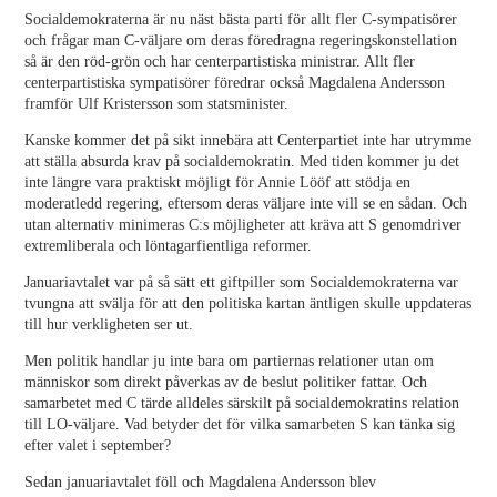
Socialdemokraterna är nu näst bästa parti för allt fler C-sympatisörer
och frågar man C-väljare om deras föredragna regeringskonstellation
så är den röd-grön och har centerpartistiska ministrar. Allt fler
centerpartistiska sympatisörer föredrar också Magdalena Andersson
framför Ulf Kristersson som statsminister.
Kanske kommer det på sikt innebära att Centerpartiet inte har utrymme
att ställa absurda krav på socialdemokratin. Med tiden kommer ju det
inte längre vara praktiskt möjligt för Annie Lööf att stödja en
moderatledd regering, eftersom deras väljare inte vill se en sådan. Och
utan alternativ minimeras C:s möjligheter att kräva att S genomdriver
extremliberala och löntagarfientliga reformer.
Januariavtalet var på så sätt ett giftpiller som Socialdemokraterna var
tvungna att svälja för att den politiska kartan äntligen skulle uppdateras
till hur verkligheten ser ut.
Men politik handlar ju inte bara om partiernas relationer utan om
människor som direkt påverkas av de beslut politiker fattar. Och
samarbetet med C tärde alldeles särskilt på socialdemokratins relation
till LO-väljare. Vad betyder det för vilka samarbeten S kan tänka sig
efter valet i september?
Sedan januariavtalet föll och Magdalena Andersson blev