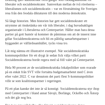
liberaler och socialdemokrater. Samverkan mellan de två rörelserna –
liberalismen och socialdemokratin – var en förutsättning för Sveriges
resa från den feodala diktaturen till den moderna demokratin.
Så långt historien. Men historien har gett socialdemokrater ett
utrymme att önsketänka om vår tids liberaler, i dag huvudsakligen
organiserade i Liberalerna och Centerpartiet. Håller man bara dessa
partier på gott humör så kommer de påminnas om att de innerst inne
gillar Socialdemokraterna och bli en pålitlig samarbetspartner i
byggandet av välfärdssamhället, tycks vissa tro.
Låt mig nämna ett illustrativt exempel. När socialdemokratiska
kommunpolitiker för ett drygt år sedan fick välja vilket parti
Socialdemokraterna borde regera med så föll valet på Centerpartiet.
Hela 90 procent av de socialdemokratiska lokalpolitiker som svarade
på en enkät från SVT ville fortsätta budgetsamarbetet med C även
efter valet 2022. C var dessutom det parti flest S-kommunpolitiker
ville se som koalitionspartner i regeringen.
På ett plan kanske det inte är så konstigt. Socialdemokraterna styr ihop
med Centerpartiet i bland annat Sävsjö, Borlänge, Ockelbo och Åstorp
och det går nog bra.