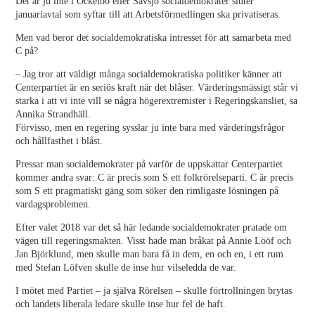
Det är ju inte i Ockelbo eller Sävsjö socialdemokrater sluter
januariavtal som syftar till att Arbetsförmedlingen ska privatiseras.
Men vad beror det socialdemokratiska intresset för att samarbeta med
C på?
– Jag tror att väldigt många socialdemokratiska politiker känner att
Centerpartiet är en seriös kraft när det blåser. Värderingsmässigt står vi
starka i att vi inte vill se några högerextremister i Regeringskansliet, sa
Annika Strandhäll.
Förvisso, men en regering sysslar ju inte bara med värderingsfrågor
och hållfasthet i blåst.
Pressar man socialdemokrater på varför de uppskattar Centerpartiet
kommer andra svar: C är precis som S ett folkrörelseparti. C är precis
som S ett pragmatiskt gäng som söker den rimligaste lösningen på
vardagsproblemen.
Efter valet 2018 var det så här ledande socialdemokrater pratade om
vägen till regeringsmakten. Visst hade man bråkat på Annie Lööf och
Jan Björklund, men skulle man bara få in dem, en och en, i ett rum
med Stefan Löfven skulle de inse hur vilseledda de var.
I mötet med Partiet – ja själva Rörelsen – skulle förtrollningen brytas
och landets liberala ledare skulle inse hur fel de haft.