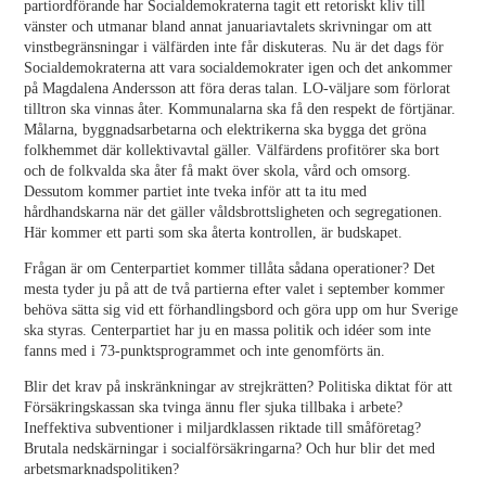
partiordförande har Socialdemokraterna tagit ett retoriskt kliv till
vänster och utmanar bland annat januariavtalets skrivningar om att
vinstbegränsningar i välfärden inte får diskuteras. Nu är det dags för
Socialdemokraterna att vara socialdemokrater igen och det ankommer
på Magdalena Andersson att föra deras talan. LO-väljare som förlorat
tilltron ska vinnas åter. Kommunalarna ska få den respekt de förtjänar.
Målarna, byggnadsarbetarna och elektrikerna ska bygga det gröna
folkhemmet där kollektivavtal gäller. Välfärdens profitörer ska bort
och de folkvalda ska åter få makt över skola, vård och omsorg.
Dessutom kommer partiet inte tveka inför att ta itu med
hårdhandskarna när det gäller våldsbrottsligheten och segregationen.
Här kommer ett parti som ska återta kontrollen, är budskapet.
Frågan är om Centerpartiet kommer tillåta sådana operationer? Det
mesta tyder ju på att de två partierna efter valet i september kommer
behöva sätta sig vid ett förhandlingsbord och göra upp om hur Sverige
ska styras. Centerpartiet har ju en massa politik och idéer som inte
fanns med i 73-punktsprogrammet och inte genomförts än.
Blir det krav på inskränkningar av strejkrätten? Politiska diktat för att
Försäkringskassan ska tvinga ännu fler sjuka tillbaka i arbete?
Ineffektiva subventioner i miljardklassen riktade till småföretag?
Brutala nedskärningar i socialförsäkringarna? Och hur blir det med
arbetsmarknadspolitiken?