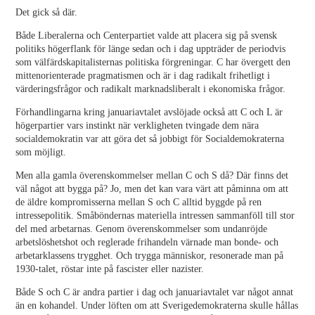
Det gick så där.
Både Liberalerna och Centerpartiet valde att placera sig på svensk
politiks högerflank för länge sedan och i dag uppträder de periodvis
som välfärdskapitalisternas politiska förgreningar. C har övergett den
mittenorienterade pragmatismen och är i dag radikalt frihetligt i
värderingsfrågor och radikalt marknadsliberalt i ekonomiska frågor.
Förhandlingarna kring januariavtalet avslöjade också att C och L är
högerpartier vars instinkt när verkligheten tvingade dem nära
socialdemokratin var att göra det så jobbigt för Socialdemokraterna
som möjligt.
Men alla gamla överenskommelser mellan C och S då? Där finns det
väl något att bygga på? Jo, men det kan vara värt att påminna om att
de äldre kompromisserna mellan S och C alltid byggde på ren
intressepolitik. Småböndernas materiella intressen sammanföll till stor
del med arbetarnas. Genom överenskommelser som undanröjde
arbetslöshetshot och reglerade frihandeln värnade man bonde- och
arbetarklassens trygghet. Och trygga människor, resonerade man på
1930-talet, röstar inte på fascister eller nazister.
Både S och C är andra partier i dag och januariavtalet var något annat
än en kohandel. Under löften om att Sverigedemokraterna skulle hållas