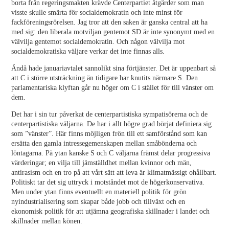
borta från regeringsmakten krävde Centerpartiet åtgärder som man
visste skulle smärta för socialdemokratin och inte minst för
fackföreningsrörelsen. Jag tror att den saken är ganska central att ha
med sig: den liberala motviljan gentemot SD är inte synonymt med en
välvilja gentemot socialdemokratin. Och någon välvilja mot
socialdemokratiska väljare verkar det inte finnas alls.
Ändå hade januariavtalet sannolikt sina förtjänster. Det är uppenbart så
att C i större utsträckning än tidigare har knutits närmare S. Den
parlamentariska klyftan går nu höger om C i stället för till vänster om
dem.
Det har i sin tur påverkat de centerpartistiska sympatisörerna och de
centerpartistiska väljarna. De har i allt högre grad börjat definiera sig
som ”vänster”. Här finns möjligen frön till ett samförstånd som kan
ersätta den gamla intressegemenskapen mellan småbönderna och
löntagarna. På ytan kanske S och C väljarna främst delar progressiva
värderingar; en vilja till jämställdhet mellan kvinnor och män,
antirasism och en tro på att vårt sätt att leva är klimatmässigt ohållbart.
Politiskt tar det sig uttryck i motståndet mot de högerkonservativa.
Men under ytan finns eventuellt en materiell politik för grön
nyindustrialisering som skapar både jobb och tillväxt och en
ekonomisk politik för att utjämna geografiska skillnader i landet och
skillnader mellan könen.