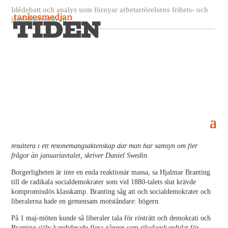
Idédebatt och analys som förnyar arbetarrörelsens frihets- och
jämlikhetssträvan
Verkligheten kommer avgöra samarbetet
8 juni, 2022
Den som hoppas på ett kärleksäktenskap mellan socialdemokrater och
liberaler – grundat i historiska erfarenheter – lär nog bli besviken.
Däremot kan det parlamentariska läget och väljarnas syn på världen
resultera i ett resonemangsäktenskap där man har samsyn om fler
frågor än januariavtalet, skriver Daniel Swedin.
Borgerligheten är inte en enda reaktionär massa, sa Hjalmar Branting
till de radikala socialdemokrater som vid 1880-talets slut krävde
kompromisslös klasskamp. Branting såg att och socialdemokrater och
liberalerna hade en gemensam motståndare: högern.
På 1 maj-möten kunde så liberaler tala för rösträtt och demokrati och
Branting själv kandiderade flera gånger som riksdagskandidat för