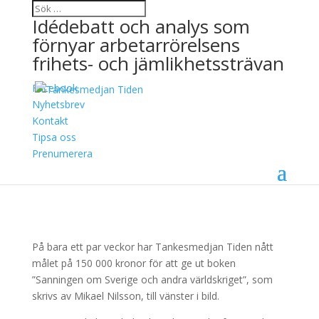
Idédebatt och analys som
förnyar arbetarrörelsens
frihets- och jämlikhetssträvan
Facebook
Vår crowdfunding är i
Nyhetsbrev
Kontakt
mål!
Tipsa oss
Prenumerera
29 november, 2021
På bara ett par veckor har Tankesmedjan Tiden nått
målet på 150 000 kronor för att ge ut boken
”Sanningen om Sverige och andra världskriget”, som
skrivs av Mikael Nilsson, till vänster i bild.