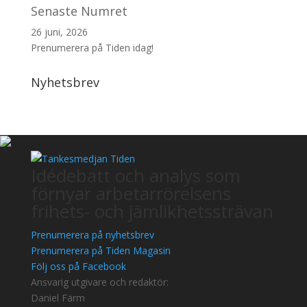
Senaste Numret
26 juni, 2026
Prenumerera på Tiden idag!
Nyhetsbrev
Idédebatt och analys som
förnyar arbetarrörelsens
frihets- och jämlikhetssträvan
Prenumerera på nyhetsbrev
Prenumerera på Tiden Magasin
Följ oss på Facebook
Ansvarig utgivare och redaktör:
Daniel Färm