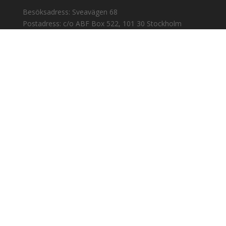
Besöksadress: Sveavägen 68
Postadress: c/o ABF Box 522, 101 30 Stockholm