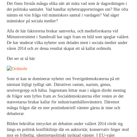
Det finns förstås många olika sätt att mäta vad som är dagordningen i
det politiska samtalet. Vad handlar nyhetsrapporteringen om? Hur ofta
nämns en viss fråga vid människors samtal i vardagen? Vad säger
människor på sociala medier?
Alla de här faktorerna brukar samverka, och medieforskarna vid
Mittuniversitetet i Sundsvall har tagit fram en bild som speglar valåret.
De har studerat vilka nyheter som delades mest i sociala medier under
våren 2014 och av dessa resultat skapat ett så kallat ordmoln.
Det ser ut så här:
Som ni kan se dominerar nyheter om Sverigedemokraterna på ett
närmast löjligt tydligt sätt. Därutöver rasism, nazism, genus,
sexövergrepp och hälsa. Ingenstans hittar man i någon direkt mening
de frågor som lyftes fram av Socialdemokraterna eller resten av det
statsvetarna brukar kallar för industrisamhällesvänstern. Däremot
många frågor där en mer postindustriell vänster gärna är inne och
debatterar.
Bilden bekräftar intrycket att debatten under valåret 2014 rörde sig
längs en politisk konfliktlinje där en auktoritär, konservativ höger stod
mot en frihetlig, identitetspolitiskt inriktad vänster. I EU-valet