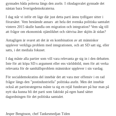
gynnades båda polerna längs den axeln. I riksdagsvalet gynnade det
nästan bara Sverigedemokraterna.
I dag står vi inför ett läge där just detta parti ännu tydligare sitter i
förarsätet. Vem bestämde annars att hela det svenska politiska samtalet
vintern 2015 skulle handla om migration och integration? Vem såg till
att frågor om ekonomisk ojämlikhet och rättvisa åter skjöts åt sidan?
Antagligen är svaret att det är en kombination av att människor
upplever verkliga problem med integrationen, och att SD satt sig, eller
satts, i det mediala fokuset.
I dag måste alla partier som vill vara relevanta ge sig in i den debatten.
Inte för att köpa SD:s argument eller ens världsbild, men för att verka
relevanta för de samhällsproblem människor upplever i sin vardag.
För socialdemokratins del innebär det att vara mer offensiv i en rad
frågor längs den ”postindustriella” politiska axeln. Men det innebär
också att partistrategerna måste ta sig en rejäl funderare på hur man på
nytt ska kunna bli det parti som faktiskt på egen hand sätter
dagordningen för det politiska samtalet.
Jesper Bengtsson, chef Tankesmedjan Tiden