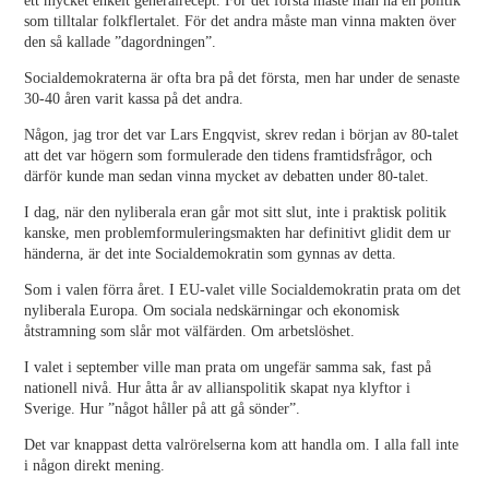
ett mycket enkelt generalrecept. För det första måste man ha en politik
som tilltalar folkflertalet. För det andra måste man vinna makten över
den så kallade ”dagordningen”.
Socialdemokraterna är ofta bra på det första, men har under de senaste
30-40 åren varit kassa på det andra.
Någon, jag tror det var Lars Engqvist, skrev redan i början av 80-talet
att det var högern som formulerade den tidens framtidsfrågor, och
därför kunde man sedan vinna mycket av debatten under 80-talet.
I dag, när den nyliberala eran går mot sitt slut, inte i praktisk politik
kanske, men problemformuleringsmakten har definitivt glidit dem ur
händerna, är det inte Socialdemokratin som gynnas av detta.
Som i valen förra året. I EU-valet ville Socialdemokratin prata om det
nyliberala Europa. Om sociala nedskärningar och ekonomisk
åtstramning som slår mot välfärden. Om arbetslöshet.
I valet i september ville man prata om ungefär samma sak, fast på
nationell nivå. Hur åtta år av allianspolitik skapat nya klyftor i
Sverige. Hur ”något håller på att gå sönder”.
Det var knappast detta valrörelserna kom att handla om. I alla fall inte
i någon direkt mening.