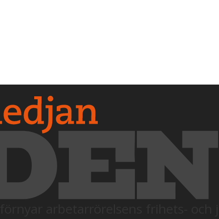
förnyar arbetarrörelsens frihets- och 