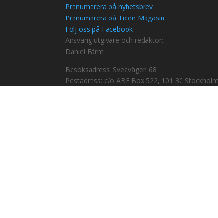
Prenumerera på nyhetsbrev
Prenumerera på Tiden Magasin
Följ oss på Facebook
Ansvarig utgivare och redaktör:
Daniel Färm
Besöksadress: Sveavägen 68
Postadress: c/o ABF Box 522, 101 30 Stockhol