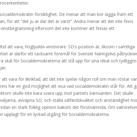
procentenheter.
m socialdemokratin försiktighet. De menar att man bör lägga fram ett
, för att ”det ju är där det är värst”. Andra menar att det inte finns
vinstbegränsning eftersom det inte kommer att finnas ett
tid att vara, högljudda vinstivrare. SD:s position är, liksom i samtliga
rtiet är därför ett tacksamt föremål för Svenskt Näringslivs påtryckni
lera skäl för Socialdemokraterna att stå upp för sina ideal och tydliggö
gan.
för att vara för likriktad; att det inte spelar någon roll om man röstar vä
inns här en god möjlighet att visa vad socialdemokratin står för. Att gå 
sektorn skulle inte bara svara upp mot partiets kärnvärden. Det skulle
r väljarna, avväpna SD, och ställa välfärdskvalitet och anständighet m
ns redan en stark folklig opinion bakom det förstnämnda. Om valrörelse
för upplagt för en lyckad utgång för Socialdemokraterna.