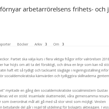
förnyar arbetarrörelsens frihets- och 
 skillnaderna i vinstfrågan
pporter
Böcker
Arkiv
Om
or. Partiet ska välja kurs i flera viktiga frågor inför valrörelsen 201
ter har höjts om att ta det försiktigt, och driva en linje som kan nå st
in haft ett så tydligt och tacksamt slagläge i regeringsställning inför
 för socialdemokratiska kärnvärden och tydliggöra skillnaderna gente
olket” myntade en gång den socialdemokratiske socialministern Gustav
liknas vid en stöld. Insamlade skattemedel, våra gemensamma resurs
r som överordnat mål att gå med så stor vinst som möjligt. Vinsten
betydande del går i regel till utdelning för bolagets aktieägare. I vis