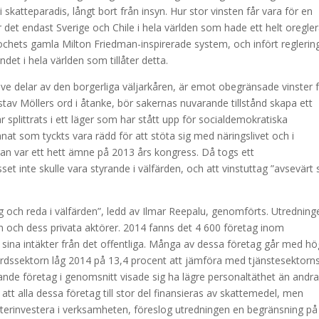
 skatteparadis, långt bort från insyn. Hur stor vinsten får vara för en
ar det endast Sverige och Chile i hela världen som hade ett helt oregler
Pinochets gamla Milton Friedman-inspirerade system, och infört reglerin
det i hela världen som tillåter detta.
sive delar av den borgerliga väljarkåren, är emot obegränsade vinster 
tav Möllers ord i åtanke, bör sakernas nuvarande tillstånd skapa ett
r splittrats i ett läger som har stått upp för socialdemokratiska
nat som tyckts vara rädd för att stöta sig med näringslivet och i
rågan var ett hett ämne på 2013 års kongress. Då togs ett
et inte skulle vara styrande i välfärden, och att vinstuttag ”avsevärt 
g och reda i välfärden”, ledd av Ilmar Reepalu, genomförts. Utredning
rn och dess privata aktörer. 2014 fanns det 4 600 företag inom
 sina intäkter från det offentliga. Många av dessa företag går med hö
färdssektorn låg 2014 på 13,4 procent att jämföra med tjänstesektorn
yftande företag i genomsnitt visade sig ha lägre personaltäthet än andr
tt alla dessa företag till stor del finansieras av skattemedel, men
t återinvestera i verksamheten, föreslog utredningen en begränsning på