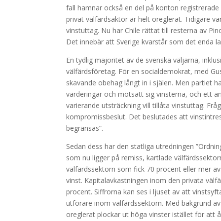
fall hamnar också en del på konton registrerade i
privat välfärdsaktör är helt oreglerat. Tidigare v
vinstuttag. Nu har Chile rättat till resterna av 
Det innebär att Sverige kvarstår som det enda lan
En tydlig majoritet av de svenska väljarna, inklu
välfärdsföretag. För en socialdemokrat, med Gus
skavande obehag långt in i själen. Men partiet ha
värderingar och motsatt sig vinsterna, och ett an
varierande utsträckning vill tillåta vinstuttag. F
kompromissbeslut. Det beslutades att vinstintress
begränsas”.
Sedan dess har den statliga utredningen ”Ordnin
som nu ligger på remiss, kartlade välfärdssekto
välfärdssektorn som fick 70 procent eller mer av
vinst. Kapitalavkastningen inom den privata väl
procent. Siffrorna kan ses i ljuset av att vinsts
utförare inom välfärdssektorn. Med bakgrund av a
oreglerat plockar ut höga vinster istället för at