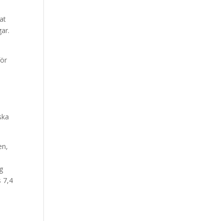
at
gar.
för
ska
en,
g
s 7,4
a