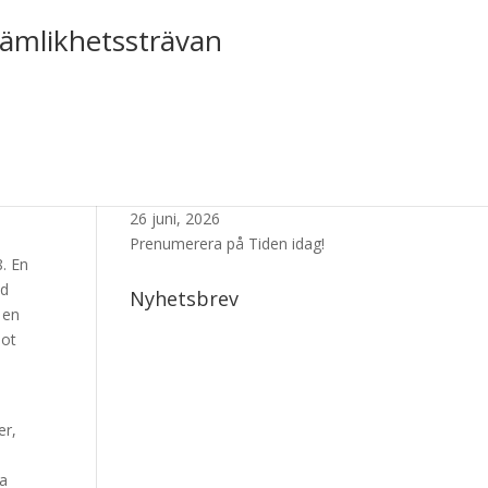
jämlikhetssträvan
Senaste Numret
26 juni, 2026
Prenumerera på Tiden idag!
8. En
öd
Nyhetsbrev
 en
mot
er,
sa