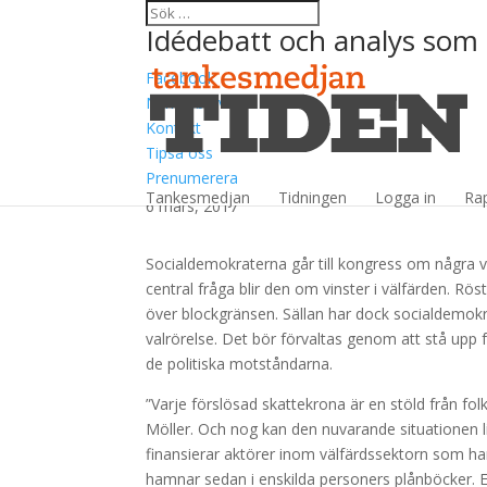
Idédebatt och analys som 
Facebook
Nyhetsbrev
Kontakt
Tipsa oss
Tydliggör de politiska
Prenumerera
Tankesmedjan
Tidningen
Logga in
Ra
6 mars, 2017
Socialdemokraterna går till kongress om några veck
central fråga blir den om vinster i välfärden. Rös
över blockgränsen. Sällan har dock socialdemokrat
valrörelse. Det bör förvaltas genom att stå upp
de politiska motståndarna.
”Varje förslösad skattekrona är en stöld från f
Möller. Och nog kan den nuvarande situationen 
finansierar aktörer inom välfärdssektorn som ha
hamnar sedan i enskilda personers plånböcker. En 