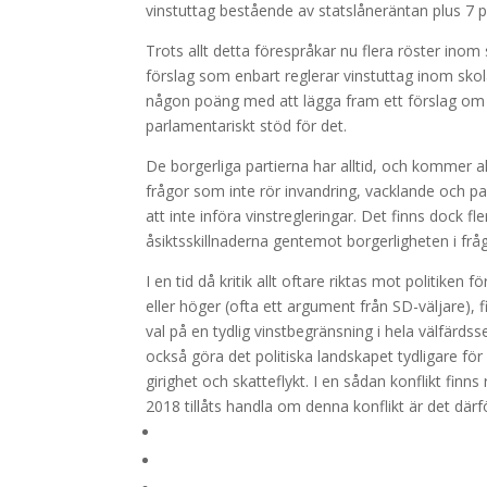
vinstuttag bestående av statslåneräntan plus 7 
Trots allt detta förespråkar nu flera röster ino
förslag som enbart reglerar vinstuttag inom skolan
någon poäng med att lägga fram ett förslag om 
parlamentariskt stöd för det.
De borgerliga partierna har alltid, och kommer all
frågor som inte rör invandring, vacklande och pa
att inte införa vinstregleringar. Det finns dock f
åsiktsskillnaderna gentemot borgerligheten i frå
I en tid då kritik allt oftare riktas mot politiken 
eller höger (ofta ett argument från SD-väljare), f
val på en tydlig vinstbegränsning i hela välfärds
också göra det politiska landskapet tydligare fö
girighet och skatteflykt. I en sådan konflikt fin
2018 tillåts handla om denna konflikt är det där