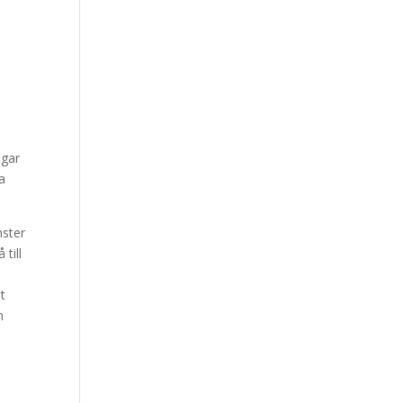
ngar
ra
nster
till
ot
n