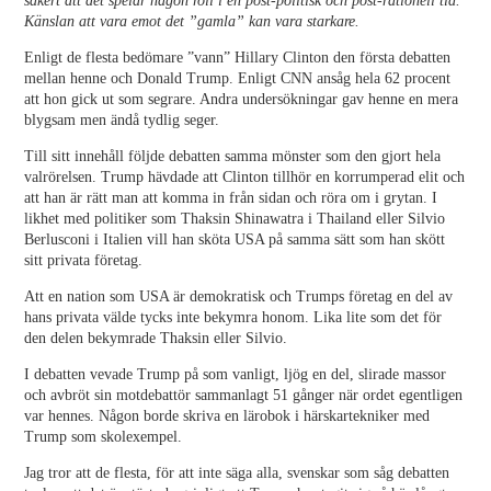
säkert att det spelar någon roll i en post-politisk och post-rationell tid.
Känslan att vara emot det ”gamla” kan vara starkare.
Enligt de flesta bedömare ”vann” Hillary Clinton den första debatten
mellan henne och Donald Trump. Enligt CNN ansåg hela 62 procent
att hon gick ut som segrare. Andra undersökningar gav henne en mera
blygsam men ändå tydlig seger.
Till sitt innehåll följde debatten samma mönster som den gjort hela
valrörelsen. Trump hävdade att Clinton tillhör en korrumperad elit och
att han är rätt man att komma in från sidan och röra om i grytan. I
likhet med politiker som Thaksin Shinawatra i Thailand eller Silvio
Berlusconi i Italien vill han sköta USA på samma sätt som han skött
sitt privata företag.
Att en nation som USA är demokratisk och Trumps företag en del av
hans privata välde tycks inte bekymra honom. Lika lite som det för
den delen bekymrade Thaksin eller Silvio.
I debatten vevade Trump på som vanligt, ljög en del, slirade massor
och avbröt sin motdebattör sammanlagt 51 gånger när ordet egentligen
var hennes. Någon borde skriva en lärobok i härskartekniker med
Trump som skolexempel.
Jag tror att de flesta, för att inte säga alla, svenskar som såg debatten