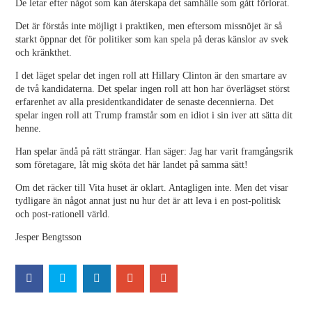
De letar efter något som kan återskapa det samhälle som gått förlorat.
Det är förstås inte möjligt i praktiken, men eftersom missnöjet är så
starkt öppnar det för politiker som kan spela på deras känslor av svek
och kränkthet.
I det läget spelar det ingen roll att Hillary Clinton är den smartare av
de två kandidaterna. Det spelar ingen roll att hon har överlägset störst
erfarenhet av alla presidentkandidater de senaste decennierna. Det
spelar ingen roll att Trump framstår som en idiot i sin iver att sätta dit
henne.
Han spelar ändå på rätt strängar. Han säger: Jag har varit framgångsrik
som företagare, låt mig sköta det här landet på samma sätt!
Om det räcker till Vita huset är oklart. Antagligen inte. Men det visar
tydligare än något annat just nu hur det är att leva i en post-politisk
och post-rationell värld.
Jesper Bengtsson