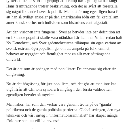
tycker att det är stört obegripligt att Trump har tagit sig så här långt.
Hans framträdande trotsar beskrivning, och det är svårt att föreställa
sig något liknande i svensk politik. Men det är nog egentligen bara för
att han så tydligt anspelar på den amerikanska idén om fri kapitalism,
amerikansk storhet och individen som historiens centralgestalt.
Att den visionen inte fungerar i Sverige betyder inte per definition att
en liknande populist skulle vara otänkbar här hemma. Vi har redan haft
Ny Demokrati, och Sverigedemokraterna tillämpar sin egen variant av
svensk extremhögerpopulism genom att anspela på folkhemmet,
behovet av trygghet och fientlighet mot en allt mer påträngande
omvärld.
Det är det som är poängen med populister: De anpassar sig efter sin
omgivning.
Nu är det högsäsong för just populism, och det gör att man inte kan
utgå ifrån att Clintons synbara framgång i den första valdebatten
egentligen betyder så mycket.
Människor, här som där, verkar vara genuint trötta på de ”gamla”
politikerna och de gamla politiska partierna. Globaliseringen, den nya
tekniken och vårt insteg i ”informationssamhället” har skapat många
förlorare som nu vill ha revansch.