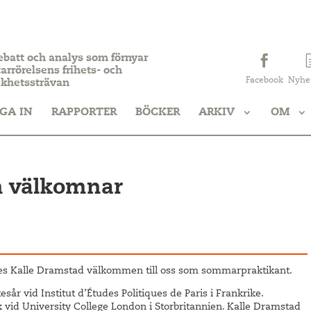
ebatt och analys som förnyar
arrörelsens frihets- och
Facebook
Nyhe
ikhetssträvan
GA IN
RAPPORTER
BÖCKER
ARKIV
OM
n välkomnar
es Kalle Dramstad välkommen till oss som sommarpraktikant.
r vid Institut d’Études Politiques de Paris i Frankrike.
 vid University College London i Storbritannien. Kalle Dramstad