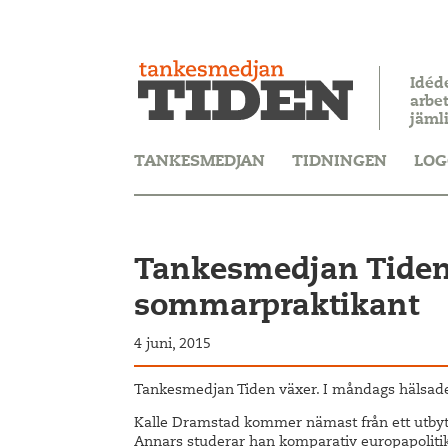
Idéd
arbet
jäml
TANKESMEDJAN
TIDNINGEN
LOG
Tankesmedjan Tide
sommarpraktikant
4 juni, 2015
Tankesmedjan Tiden växer. I måndags hälsad
Kalle Dramstad kommer nämast från ett utbyteså
Annars studerar han komparativ europapolitik