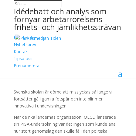
Idédebatt och analys som
förnyar arbetarrörelsens
frihets- och jämlikhetssträvan
Facebook
Sverige behöver en mer
Nyhetsbrev
Kontakt
engagerande och
Tipsa oss
innovativ skola
Prenumerera
13 februari, 2015
Svenska skolan är dömd att misslyckas så länge vi
fortsätter gå i gamla fotspår och inte blir mer
innovativa i undervisningen.
När de rika ländernas organisation, OECD lanserade
sin PISA-undersökning var det ingen som kunde ana
hur stort genomslag den skulle få i den politiska