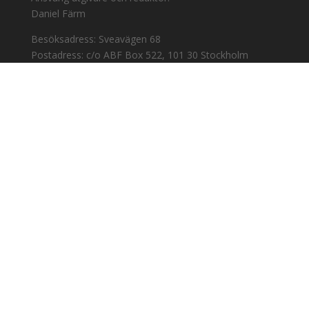
Daniel Färm
Besöksadress: Sveavägen 68
Postadress: c/o ABF Box 522, 101 30 Stockholm