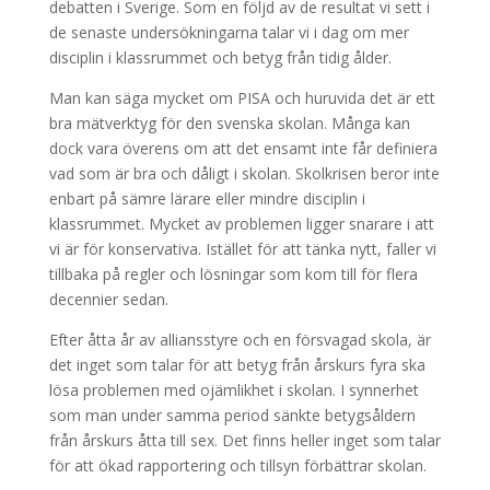
debatten i Sverige. Som en följd av de resultat vi sett i
de senaste undersökningarna talar vi i dag om mer
disciplin i klassrummet och betyg från tidig ålder.
Man kan säga mycket om PISA och huruvida det är ett
bra mätverktyg för den svenska skolan. Många kan
dock vara överens om att det ensamt inte får definiera
vad som är bra och dåligt i skolan. Skolkrisen beror inte
enbart på sämre lärare eller mindre disciplin i
klassrummet. Mycket av problemen ligger snarare i att
vi är för konservativa. Istället för att tänka nytt, faller vi
tillbaka på regler och lösningar som kom till för flera
decennier sedan.
Efter åtta år av alliansstyre och en försvagad skola, är
det inget som talar för att betyg från årskurs fyra ska
lösa problemen med ojämlikhet i skolan. I synnerhet
som man under samma period sänkte betygsåldern
från årskurs åtta till sex. Det finns heller inget som talar
för att ökad rapportering och tillsyn förbättrar skolan.