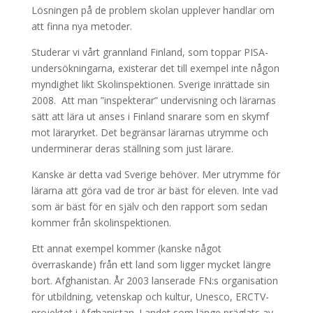
Lösningen på de problem skolan upplever handlar om
att finna nya metoder.
Studerar vi vårt grannland Finland, som toppar PISA-
undersökningarna, existerar det till exempel inte någon
myndighet likt Skolinspektionen. Sverige inrättade sin
2008. Att man ”inspekterar” undervisning och lärarnas
sätt att lära ut anses i Finland snarare som en skymf
mot läraryrket. Det begränsar lärarnas utrymme och
underminerar deras ställning som just lärare.
Kanske är detta vad Sverige behöver. Mer utrymme för
lärarna att göra vad de tror är bäst för eleven. Inte vad
som är bäst för en själv och den rapport som sedan
kommer från skolinspektionen.
Ett annat exempel kommer (kanske något
överraskande) från ett land som ligger mycket längre
bort. Afghanistan. År 2003 lanserade FN:s organisation
för utbildning, vetenskap och kultur, Unesco, ERCTV-
projektet i Afghanistan. Landet som länge präglats av