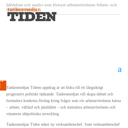
Idédebatt och analys som förnyar arbetarrörelsens frihets- och
jämlikhetssträvan
Sökes: Verksamhetschef till
Tankesmedjan Tiden
13 november, 2017
Sökes:
Verksamhetschef till Tankesmedjan Tiden
Tankesmedjan Tidens uppdrag är att bidra till ett långsiktigt
progressivt politiskt tänkande. Tankesmedjan vill skapa debatt och
formulera konkreta förslag kring frågor som rör arbetarrörelsens kärna
– arbete, välfärd och jämlikhet – och stimulera arbetarrörelsens och
vänsterns idépolitiska utveckling.
Tankesmedjan Tiden söker ny verksamhetschef. Som verksamhetschef