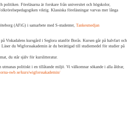
politiken. Föreläsarna är forskare från universitet och högskolor,
 folkrörelsepedagogiken viktig. Klassiska föreläsningar varvas mer långa
 Göteborg (AFiG) i samarbete med S-studenter,
Tankesmedjan
 på Viskadalens kursgård i Seglora utanför Borås. Kursen går på halvfart och
e. Läser du Wigforssakademin är du berättigad till studiemedel för studier på
at, du står själv för kurslitteratur.
 utmanas politiskt i en tillåtande miljö. Vi välkomnar sökande i alla åldrar,
olorna-swb.se/kurs/wigforssakademin/