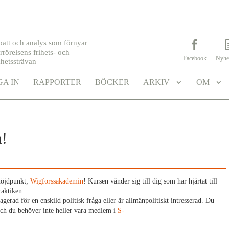
batt och analys som förnyar
rrörelsens frihets- och
Facebook
Nyhe
khetssträvan
A IN
RAPPORTER
BÖCKER
ARKIV
OM
n!
shöjdpunkt;
Wigforssakademin
! Kursen vänder sig till dig som har hjärtat till
raktiken.
agerad för en enskild politisk fråga eller är allmänpolitiskt intresserad. Du
 och du behöver inte heller vara medlem i
S-