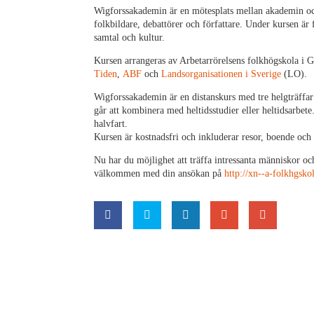
Wigforssakademin är en mötesplats mellan akademin och 
folkbildare, debattörer och författare. Under kursen är
samtal och kultur.
Kursen arrangeras av Arbetarrörelsens folkhögskola i
Tiden
,
ABF
och
Landsorganisationen i Sverige
(LO).
Wigforssakademin är en distanskurs med tre helgträffar
går att kombinera med heltidsstudier eller heltidsarbet
halvfart.
Kursen är kostnadsfri och inkluderar resor, boende och m
Nu har du möjlighet att träffa intressanta människor och
välkommen med din ansökan på
http://xn--a-folkhgsk