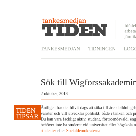
Idéde
arbeta
jämli
TANKESMEDJAN
TIDNINGEN
LOGG
Sök till Wigforssakademi
2 oktober, 2018
Äntligen har det blivit dags att söka till årets bildning
vänster och vill utveckla
s politiskt, både i tanken och p
Du kan vara fackligt aktiv, student, förtroendevald, eng
behöver inte ha studerat vid universitet eller högskola
studenter
eller
Socialdemokraterna
.