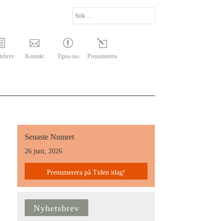
tsbrev
Kontakt
Tipsa oss
Prenumerera
Senaste Numret
26 juni, 2026
Prenumerera på Tiden idag!
Nyhetsbrev