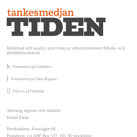
Idédebatt och analys som förnyar arbetarrörelsens frihets- och
jämlikhetssträvan
Prenumerera på nyhetsbrev
Prenumerera på Tiden Magasin
Följ oss på Facebook
Ansvarig utgivare och redaktör:
Daniel Färm
Besöksadress: Sveavägen 68
Postadress: c/o ABF Box 522, 101 30 Stockholm