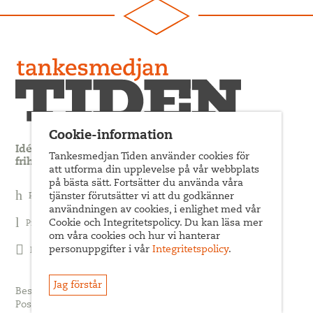
Cookie-information
Idédebatt och analys som förnyar arbetarrörelsens
Tankesmedjan Tiden använder cookies för
frihets- och jämlikhetssträvan
att utforma din upplevelse på vår webbplats
på bästa sätt. Fortsätter du använda våra
Prenumerera på nyhetsbrev
tjänster förutsätter vi att du godkänner
användningen av cookies, i enlighet med vår
Cookie och Integritetspolicy. Du kan läsa mer
Prenumerera på Tiden Magasin
om våra cookies och hur vi hanterar
personuppgifter i vår
Integritetspolicy
.
Följ oss på Facebook
Jag förstår
Besöksadress: Sveavägen 68
Postadress: c/o ABF Box 522, 101 30 Stockholm