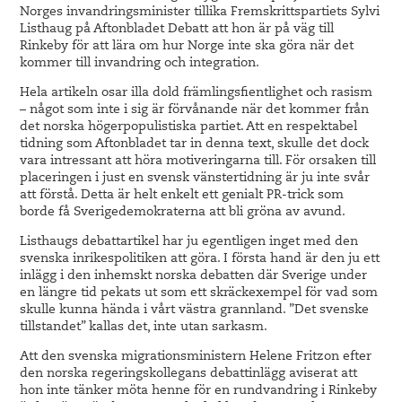
Norges invandringsminister tillika Fremskrittspartiets Sylvi
Listhaug på Aftonbladet Debatt att hon är på väg till
Rinkeby för att lära om hur Norge inte ska göra när det
kommer till invandring och integration.
Hela artikeln osar illa dold främlingsfientlighet och rasism
– något som inte i sig är förvånande när det kommer från
det norska högerpopulistiska partiet. Att en respektabel
tidning som Aftonbladet tar in denna text, skulle det dock
vara intressant att höra motiveringarna till. För orsaken till
placeringen i just en svensk vänstertidning är ju inte svår
att förstå. Detta är helt enkelt ett genialt PR-trick som
borde få Sverigedemokraterna att bli gröna av avund.
Listhaugs debattartikel har ju egentligen inget med den
svenska inrikespolitiken att göra. I första hand är den ju ett
inlägg i den inhemskt norska debatten där Sverige under
en längre tid pekats ut som ett skräckexempel för vad som
skulle kunna hända i vårt västra grannland. ”Det svenske
tillstandet” kallas det, inte utan sarkasm.
Att den svenska migrationsministern Helene Fritzon efter
den norska regeringskollegans debattinlägg aviserat att
hon inte tänker möta henne för en rundvandring i Rinkeby