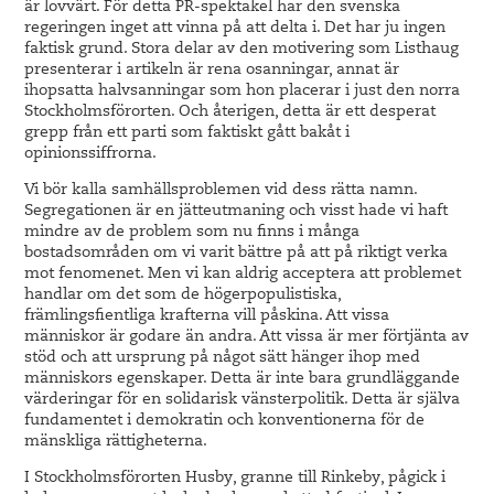
är lovvärt. För detta PR-spektakel har den svenska
regeringen inget att vinna på att delta i. Det har ju ingen
faktisk grund. Stora delar av den motivering som Listhaug
presenterar i artikeln är rena osanningar, annat är
ihopsatta halvsanningar som hon placerar i just den norra
Stockholmsförorten. Och återigen, detta är ett desperat
grepp från ett parti som faktiskt gått bakåt i
opinionssiffrorna.
Vi bör kalla samhällsproblemen vid dess rätta namn.
Segregationen är en jätteutmaning och visst hade vi haft
mindre av de problem som nu finns i många
bostadsområden om vi varit bättre på att på riktigt verka
mot fenomenet. Men vi kan aldrig acceptera att problemet
handlar om det som de högerpopulistiska,
främlingsfientliga krafterna vill påskina. Att vissa
människor är godare än andra. Att vissa är mer förtjänta av
stöd och att ursprung på något sätt hänger ihop med
människors egenskaper. Detta är inte bara grundläggande
värderingar för en solidarisk vänsterpolitik. Detta är själva
fundamentet i demokratin och konventionerna för de
mänskliga rättigheterna.
I Stockholmsförorten Husby, granne till Rinkeby, pågick i