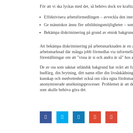
För att vi ska lyckas med det, så behövs dock tre kraftt
Effektivisera arbetsförmedlingen – avveckla den inte
Ge människor ännu fler utbildningsmöjligheter – som 
Bekämpa diskriminering på grund av etnisk bakgrun
Att bekämpa diskriminering på arbetsmarknaden är en av 
arbetsmarknad där många jobb förmedlas via informella 
föreställningar om att ”vissa är si och andra är så” hos 
De av oss som saknar utländsk bakgrund har svårt att ful
hudfärg, din brytning, ditt namn eller din livsåskådnin
kunskap och medvetenhet också om våra egna fördomar. 
anonymiserade ansökningsprocesser. Problemet är att de 
som skulle behöva göra det.