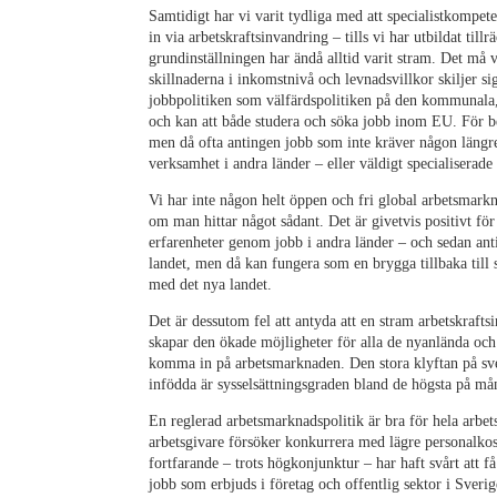
Samtidigt har vi varit tydliga med att specialistkompete
in via arbetskraftsinvandring – tills vi har utbildat ti
grundinställningen har ändå alltid varit stram. Det må 
skillnaderna i inkomstnivå och levnadsvillkor skiljer si
jobbpolitiken som välfärdspolitiken på den kommunala,
och kan att både studera och söka jobb inom EU. För be
men då ofta antingen jobb som inte kräver någon längre
verksamhet i andra länder – eller väldigt specialiserade
Vi har inte någon helt öppen och fri global arbetsmarkna
om man hittar något sådant. Det är givetvis positivt f
erfarenheter genom jobb i andra länder – och sedan anti
landet, men då kan fungera som en brygga tillbaka till s
med det nya landet.
Det är dessutom fel att antyda att en stram arbetskraft
skapar den ökade möjligheter för alla de nyanlända och
komma in på arbetsmarknaden. Den stora klyftan på sv
infödda är sysselsättningsgraden bland de högsta på mån
En reglerad arbetsmarknadspolitik är bra för hela arbet
arbetsgivare försöker konkurrera med lägre personalkos
fortfarande – trots högkonjunktur – har haft svårt att 
jobb som erbjuds i företag och offentlig sektor i Sverig