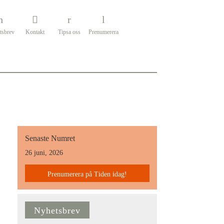
tsbrev
Kontakt
Tipsa oss
Prenumerera
Senaste Numret
26 juni, 2026
Prenumerera på Tiden idag!
Nyhetsbrev