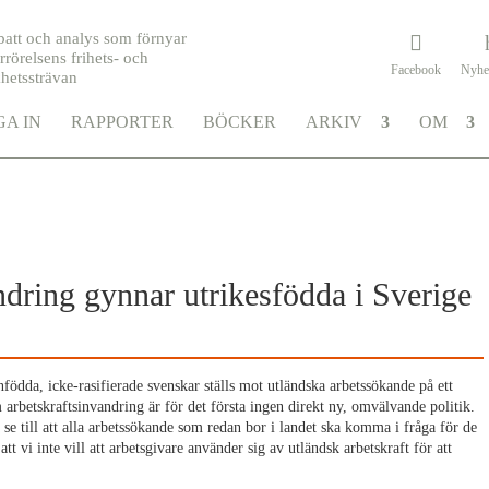
batt och analys som förnyar
rrörelsens frihets- och
Facebook
Nyhe
khetssträvan
A IN
RAPPORTER
BÖCKER
ARKIV
OM
ndring gynnar utrikesfödda i Sverige
infödda, icke-rasifierade svenskar ställs mot utländska arbetssökande på ett
 arbetskraftsinvandring är för det första ingen direkt ny, omvälvande politik.
ka se till att alla arbetssökande som redan bor i landet ska komma i fråga för de
att vi inte vill att arbetsgivare använder sig av utländsk arbetskraft för att