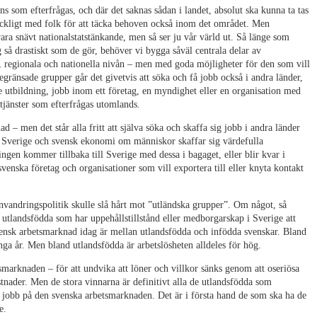
ns som efterfrågas, och där det saknas sådan i landet, absolut ska kunna ta tas
llräckligt med folk för att täcka behoven också inom det området. Men
vara snävt nationalstatstänkande, men så ser ju vår värld ut. Så länge som
g så drastiskt som de gör, behöver vi bygga såväl centrala delar av
 regionala och nationella nivån – men med goda möjligheter för den som vill
gränsade grupper går det givetvis att söka och få jobb också i andra länder,
 utbildning, jobb inom ett företag, en myndighet eller en organisation med
 tjänster som efterfrågas utomlands.
d – men det står alla fritt att själva söka och skaffa sig jobb i andra länder
ör Sverige och svensk ekonomi om människor skaffar sig värdefulla
ngen kommer tillbaka till Sverige med dessa i bagaget, eller blir kvar i
venska företag och organisationer som vill exportera till eller knyta kontakt
sinvandringspolitik skulle slå hårt mot ”utländska grupper”. Om något, så
 utlandsfödda som har uppehållstillstånd eller medborgarskap i Sverige att
ensk arbetsmarknad idag är mellan utlandsfödda och infödda svenskar. Bland
ga år. Men bland utlandsfödda är arbetslösheten alldeles för hög.
smarknaden – för att undvika att löner och villkor sänks genom att oseriösa
tnader. Men de stora vinnarna är definitivt alla de utlandsfödda som
få jobb på den svenska arbetsmarknaden. Det är i första hand de som ska ha de
e.