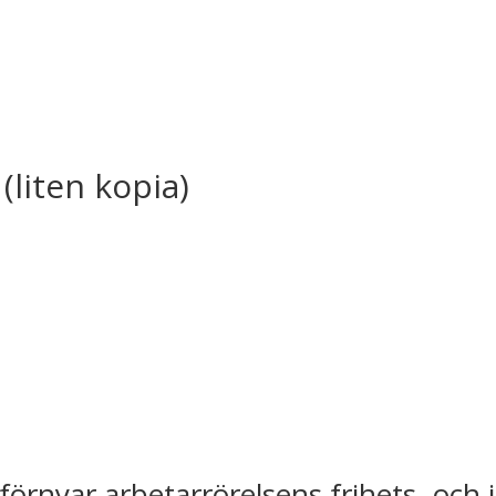
(liten kopia)
förnyar arbetarrörelsens frihets- och 