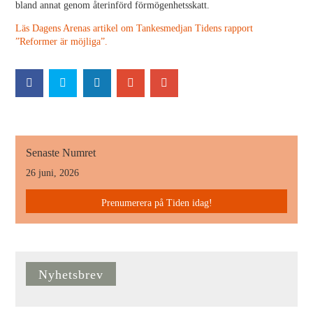
bland annat genom återinförd förmögenhetsskatt.
Läs Dagens Arenas artikel om Tankesmedjan Tidens rapport
”Reformer är möjliga”.
Senaste Numret
26 juni, 2026
Prenumerera på Tiden idag!
Nyhetsbrev