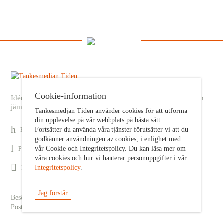
Cookie-information
Idédebatt och analys som förnyar arbetarrörelsens frihets- och
jämlikhetssträvan
Tankesmedjan Tiden använder cookies för att utforma
din upplevelse på vår webbplats på bästa sätt.
Fortsätter du använda våra tjänster förutsätter vi att du
Prenumerera på nyhetsbrev
godkänner användningen av cookies, i enlighet med
vår Cookie och Integritetspolicy. Du kan läsa mer om
Prenumerera på Tiden Magasin
våra cookies och hur vi hanterar personuppgifter i vår
Integritetspolicy
.
Följ oss på Facebook
Jag förstår
Besöksadress: Sveavägen 68
Postadress: c/o ABF Box 522, 101 30 Stockholm