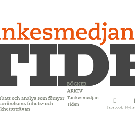
BÖCKER
ARKIV
Tankesmedjan
ebatt och analys som förnyar
arrörelsens frihets- och
Tiden
Facebook
Nyhe
ikhetssträvan