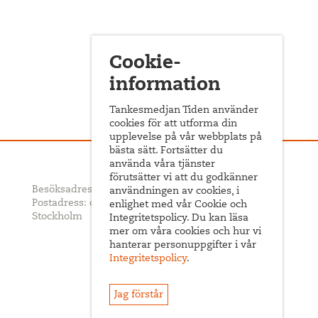
Cookie-
information
Tankesmedjan Tiden använder
cookies för att utforma din
upplevelse på vår webbplats på
bästa sätt. Fortsätter du
använda våra tjänster
förutsätter vi att du godkänner
Besöksadress: Sveavägen 68
användningen av cookies, i
Postadress: c/o ABF Box 522, 101 30
enlighet med vår Cookie och
Stockholm
Integritetspolicy. Du kan läsa
mer om våra cookies och hur vi
hanterar personuppgifter i vår
Integritetspolicy
.
Jag förstår