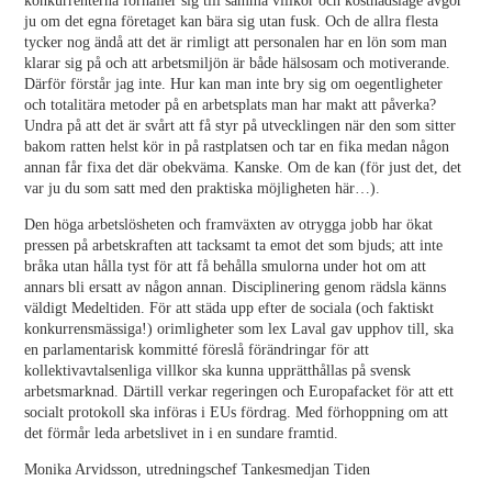
konkurrenterna förhåller sig till samma villkor och kostnadsläge avgör
ju om det egna företaget kan bära sig utan fusk. Och de allra flesta
tycker nog ändå att det är rimligt att personalen har en lön som man
klarar sig på och att arbetsmiljön är både hälsosam och motiverande.
Därför förstår jag inte. Hur kan man inte bry sig om oegentligheter
och totalitära metoder på en arbetsplats man har makt att påverka?
Undra på att det är svårt att få styr på utvecklingen när den som sitter
bakom ratten helst kör in på rastplatsen och tar en fika medan någon
annan får fixa det där obekväma. Kanske. Om de kan (för just det, det
var ju du som satt med den praktiska möjligheten här…).
Den höga arbetslösheten och framväxten av otrygga jobb har ökat
pressen på arbetskraften att tacksamt ta emot det som bjuds; att inte
bråka utan hålla tyst för att få behålla smulorna under hot om att
annars bli ersatt av någon annan. Disciplinering genom rädsla känns
väldigt Medeltiden. För att städa upp efter de sociala (och faktiskt
konkurrensmässiga!) orimligheter som lex Laval gav upphov till, ska
en parlamentarisk kommitté föreslå förändringar för att
kollektivavtalsenliga villkor ska kunna upprätthållas på svensk
arbetsmarknad. Därtill verkar regeringen och Europafacket för att ett
socialt protokoll ska införas i EUs fördrag. Med förhoppning om att
det förmår leda arbetslivet in i en sundare framtid.
Monika Arvidsson, utredningschef Tankesmedjan Tiden