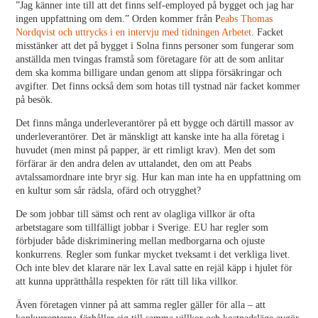
”Jag känner inte till att det finns self-employed på bygget och jag har
ingen uppfattning om dem.” Orden kommer från P
eabs Thomas
Nordqvist och uttrycks i en intervju med tidningen Arbetet
. Facket
misstänker att det på bygget i Solna finns personer som fungerar som
anställda men tvingas framstå som företagare för att de som anlitar
dem ska komma billigare undan genom att slippa försäkringar och
avgifter. Det finns också dem som hotas till tystnad när facket kommer
på besök.
Det finns många underleverantörer på ett bygge och därtill massor av
underleverantörer. Det är mänskligt att kanske inte ha alla företag i
huvudet (men minst på papper, är ett rimligt krav). Men det som
förfärar är den andra delen av uttalandet, den om att Peabs
avtalssamordnare inte bryr sig. Hur kan man inte ha en uppfattning om
en kultur som sår rädsla, ofärd och otrygghet?
De som jobbar till sämst och rent av olagliga villkor är ofta
arbetstagare som tillfälligt jobbar i Sverige. EU har regler som
förbjuder både diskriminering mellan medborgarna och ojuste
konkurrens. Regler som funkar mycket tveksamt i det verkliga livet.
Och inte blev det klarare när lex Laval satte en rejäl käpp i hjulet för
att kunna upprätthålla respekten för rätt till lika villkor.
Även företagen vinner på att samma regler gäller för alla – att