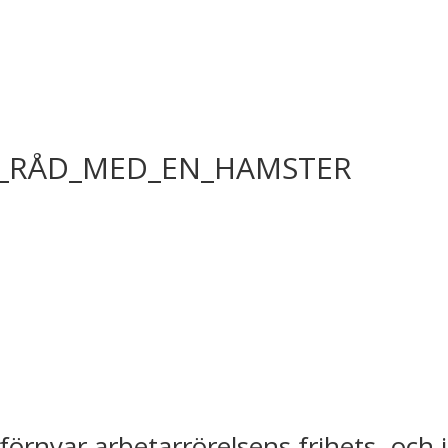
R_RÅD_MED_EN_HAMSTER
förnyar arbetarrörelsens frihets- och 