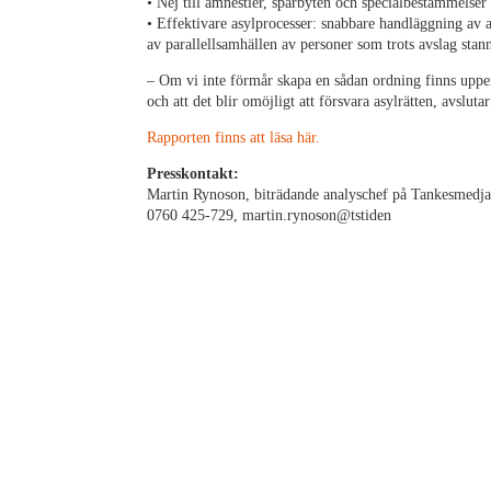
• Nej till amnestier, spårbyten och specialbestämmelse
• Effektivare asylprocesser: snabbare handläggning av a
av parallellsamhällen av personer som trots avslag stann
– Om vi inte förmår skapa en sådan ordning finns uppen
och att det blir omöjligt att försvara asylrätten, avsluta
Rapporten finns att läsa här.
Presskontakt:
Martin Rynoson, biträdande analyschef på Tankesmedj
0760 425-729, martin.rynoson@tstiden