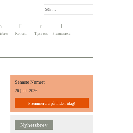
tsbrev
Kontakt
Tipsa oss
Prenumerera
Senaste Numret
26 juni, 2026
Prenumerera på Tiden idag!
Nyhetsbrev