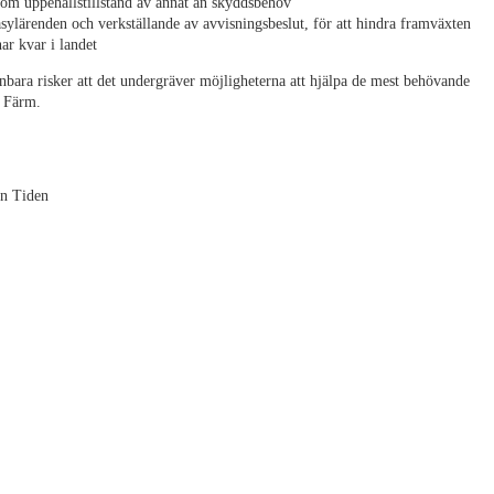
r om uppehållstillstånd av annat än skyddsbehov
sylärenden och verkställande av avvisningsbeslut, för att hindra framväxten
ar kvar i landet
bara risker att det undergräver möjligheterna att hjälpa de mest behövande
r Färm.
an Tiden