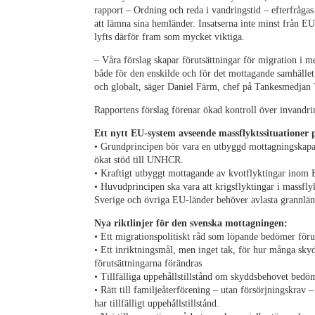
rapport – Ordning och reda i vandringstid – efterfråg
att lämna sina hemländer. Insatserna inte minst från EU
lyfts därför fram som mycket viktiga.
– Våra förslag skapar förutsättningar för migration i 
både för den enskilde och för det mottagande samhället.
och globalt, säger Daniel Färm, chef på Tankesmedjan 
Rapportens förslag förenar ökad kontroll över invandrin
Ett nytt EU-system avseende massflyktssituationer 
• Grundprincipen bör vara en utbyggd mottagningskapaci
ökat stöd till UNHCR.
• Kraftigt utbyggt mottagande av kvotflyktingar inom
• Huvudprincipen ska vara att krigsflyktingar i massfly
Sverige och övriga EU-länder behöver avlasta grannlä
Nya riktlinjer för den svenska mottagningen:
• Ett migrationspolitiskt råd som löpande bedömer föru
• Ett inriktningsmål, men inget tak, för hur många sk
förutsättningarna förändras
• Tillfälliga uppehållstillstånd om skyddsbehovet bedöms
• Rätt till familjeåterförening – utan försörjningskrav
har tillfälligt uppehållstillstånd.