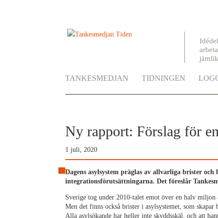
Idéde
arbeta
jämli
TANKESMEDJAN
TIDNINGEN
LOGG
Ny rapport: Förslag för en 
1 juli, 2020
Dagens asylsystem präglas av allvarliga brister oc
integrationsförutsättningarna. Det föreslår Tankes
Sverige tog under 2010-talet emot över en halv miljon as
Men det finns också brister i asylsystemet, som skapar
Alla asylsökande har heller inte skyddsskäl, och att han