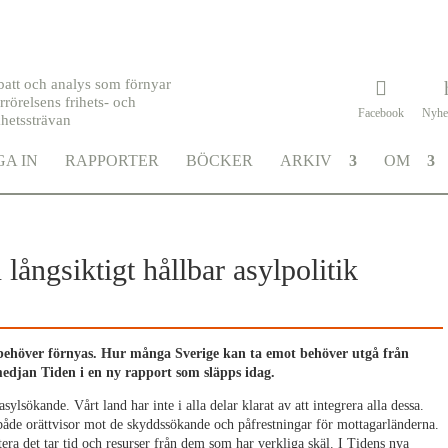
batt och analys som förnyar
rrörelsens frihets- och
Facebook
Nyhe
khetssträvan
A IN
RAPPORTER
BÖCKER
ARKIV
OM
långsiktigt hållbar asylpolitik
h behöver förnyas. Hur många Sverige kan ta emot behöver utgå från
medjan Tiden i en ny rapport som släpps idag.
ylsökande. Vårt land har inte i alla delar klarat av att integrera alla dessa.
 både orättvisor mot de skyddssökande och påfrestningar för mottagarländerna.
tera det tar tid och resurser från dem som har verkliga skäl. I Tidens nya