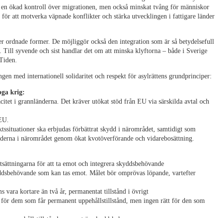
as en ökad kontroll över migrationen, men också minskat tvång för människor
 för att motverka väpnade konflikter och stärka utvecklingen i fattigare länder
mer ordnade former. De möjliggör också den integration som är så betydelsefull
 Till syvende och sist handlar det om att minska klyftorna – både i Sverige
Tiden.
gen med internationell solidaritet och respekt för asylrättens grundprinciper:
pga krig:
tet i grannländerna. Det kräver utökat stöd från EU via särskilda avtal och
 EU.
ktssituationer ska erbjudas förbättrat skydd i närområdet, samtidigt som
nderna i närområdet genom ökat kvotöverförande och vidarebosättning.
tsättningarna för att ta emot och integrera skyddsbehövande
yddsbehövande som kan tas emot. Målet bör omprövas löpande, vartefter
 vara kortare än två år, permanentat tillstånd i övrigt
 – för dem som får permanent uppehållstillstånd, men ingen rätt för den som