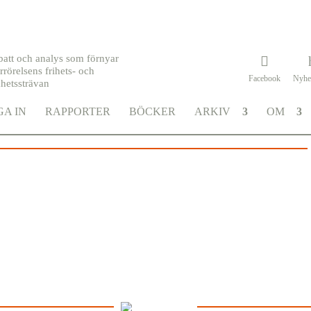
batt och analys som förnyar
rrörelsens frihets- och
Facebook
Nyhe
khetssträvan
A IN
RAPPORTER
BÖCKER
ARKIV
OM