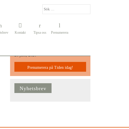
tsbrev
Kontakt
Tipsa oss
Prenumerera
Senaste Numret
26 juni, 2026
Prenumerera på Tiden idag!
Nyhetsbrev