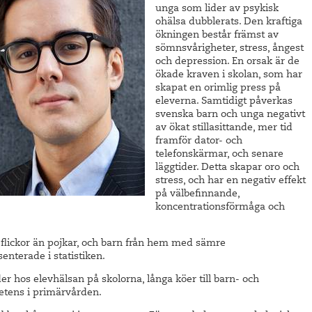
unga som lider av psykisk
ohälsa dubblerats. Den kraftiga
ökningen består främst av
sömnsvårigheter, stress, ångest
och depression. En orsak är de
ökade kraven i skolan, som har
skapat en orimlig press på
eleverna. Samtidigt påverkas
svenska barn och unga negativt
av ökat stillasittande, mer tid
framför dator- och
telefonskärmar, och senare
läggtider. Detta skapar oro och
stress, och har en negativ effekt
på välbefinnande,
koncentrationsförmåga och
 flickor än pojkar, och barn från hem med sämre
enterade i statistiken.
ider hos elevhälsan på skolorna, långa köer till barn- och
etens i primärvården.