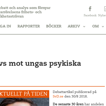
ebatt och analys som förnyar
arrörelsens frihets- och
Facebook
Nyhe
ikhetssträvan
GA IN
RAPPORTER
BÖCKER
ARKIV
OM
vs mot ungas psykiska
Debattartikel publicerad på
SvD.se
den 30/8 2018.
De senaste 30 åren
har andelen