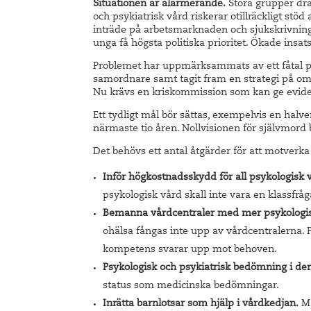
Situationen är alarmerande.
Stora grupper dra
och psykiatrisk vård riskerar otillräckligt stöd 
inträde på arbetsmarknaden och sjukskrivninga
unga få högsta politiska prioritet. Ökade ins
Problemet har uppmärksammats av ett fåtal part
samordnare samt tagit fram en strategi på omr
Nu krävs en kriskommission som kan ge eviden
Ett tydligt mål bör sättas, exempelvis en hal
närmaste tio åren. Nollvisionen för självmord 
Det behövs ett antal åtgärder för att motverka
Inför högkostnadsskydd för all psykologisk 
psykologisk vård skall inte vara en klassfråg
Bemanna vårdcentraler med mer psykologis
ohälsa fångas inte upp av vårdcentralerna.
kompetens svarar upp mot behoven.
Psykologisk och psykiatrisk bedömning i den
status som medicinska bedömningar.
Inrätta barnlotsar som hjälp i vårdkedjan.
Må