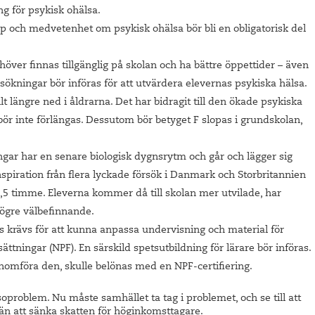
ng för psykisk ohälsa.
 och medvetenhet om psykisk ohälsa bör bli en obligatorisk del
höver finnas tillgänglig på skolan och ha bättre öppettider – även
rsökningar bör införas för att utvärdera elevernas psykiska hälsa.
lt längre ned i åldrarna. Det har bidragit till den ökade psykiska
bör inte förlängas. Dessutom bör betyget F slopas i grundskolan,
ngar har en senare biologisk dygnsrytm och går och lägger sig
nspiration från flera lyckade försök i Danmark och Storbritannien
,5 timme. Eleverna kommer då till skolan mer utvilade, har
t högre välbefinnande.
 krävs för att kunna anpassa undervisning och material för
tningar (NPF). En särskild spetsutbildning för lärare bör införas.
enomföra den, skulle belönas med en NPF-certifiering.
soproblem. Nu måste samhället ta tag i problemet, och se till att
 än att sänka skatten för höginkomsttagare.