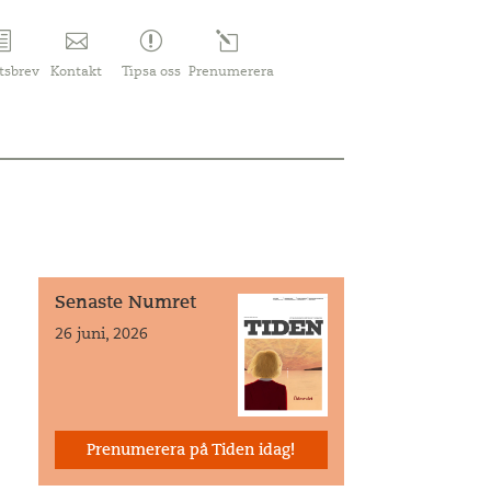
tsbrev
Kontakt
Tipsa oss
Prenumerera
Senaste Numret
26 juni, 2026
Prenumerera på Tiden idag!