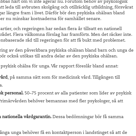
bbas hårt om vi inte agerar nu. Förutom behov av psykologisk
att leda till avbruten skolgång och otillräcklig utbildning, försvårat
r längre fram i livet. Därför bör den psykiska ohälsan bland
atser nu minskar kostnaderna för samhället senare.
ier, och regeringen har sedan flera år tillsatt en nationell
ådet. Flera välkomna förslag har framförts. Men det räcker inte.
sbaserade råd till regeringen för att få bukt med problemet.
vering av den påverkbara psykiska ohälsan bland barn och unga de
bör också utökas till andra delar av den psykiska ohälsan.
 psykisk ohälsa för unga. Vår rapport föreslår bland annat:
vård
, på samma sätt som för medicinsk vård. Tillgången till
a.
k personal.
50–75 procent av alla patienter som lider av psykisk
 Primärvården behöver bemannas med fler psykologer, så att
 nationella vårdgarantin.
Dessa bedömningar bör få samma
nga unga behöver få en kontaktperson i landstinget så att de