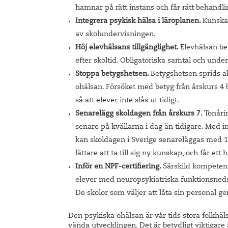
hamnar på rätt instans och får rätt behandli
Integrera psykisk hälsa i läroplanen.
Kunskap
av skolundervisningen.
Höj elevhälsans tillgänglighet.
Elevhälsan be
efter skoltid. Obligatoriska samtal och unde
Stoppa betygshetsen.
Betygshetsen sprids al
ohälsan. Försöket med betyg från årskurs 4 
så att elever inte slås ut tidigt.
Senarelägg skoldagen från årskurs 7.
Tonåri
senare på kvällarna i dag än tidigare. Med i
kan skoldagen i Sverige senareläggas med 1
lättare att ta till sig ny kunskap, och får et
Inför en NPF-certifiering.
Särskild kompetens
elever med neuropsykiatriska funktionsnedsät
De skolor som väljer att låta sin personal g
Den psykiska ohälsan är vår tids stora folkhäl
vända utvecklingen. Det är betydligt viktigare