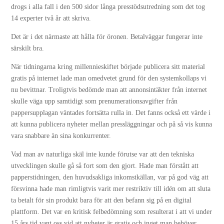
drogs i alla fall i den 500 sidor långa presstödsutredning som det tog
14 experter två år att skriva.
Det är i det närmaste att hålla för öronen. Betalväggar fungerar inte
särskilt bra.
När tidningarna kring millennieskiftet började publicera sitt material
gratis på internet lade man omedvetet grund för den systemkollaps vi
nu bevittnar. Troligtvis bedömde man att annonsintäkter från internet
skulle väga upp samtidigt som prenumerationsavgifter från
pappersupplagan väntades fortsätta rulla in. Det fanns också ett värde i
att kunna publicera nyheter mellan pressläggningar och på så vis kunna
vara snabbare än sina konkurrenter.
Vad man av naturliga skäl inte kunde förutse var att den tekniska
utvecklingen skulle gå så fort som den gjort. Hade man förstått att
papperstidningen, den huvudsakliga inkomstkällan, var på god väg att
försvinna hade man rimligtvis varit mer restriktiv till idén om att sluta
ta betalt för sin produkt bara för att den befann sig på en digital
plattform. Det var en kritisk felbedömning som resulterat i att vi under
15 års tid vant oss vid att nyheter är gratis och inget man behöver