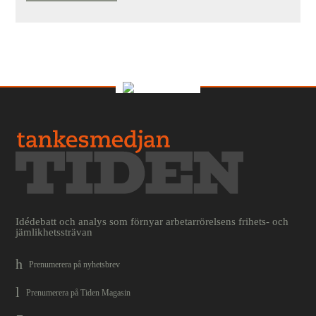
Idédebatt och analys som förnyar arbetarrörelsens frihets- och
jämlikhetssträvan
Prenumerera på nyhetsbrev
Prenumerera på Tiden Magasin