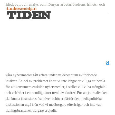
Idédebatt och analys som förnyar arbetarrörelsens frihets- och
jämlikhetssträvan
Hur ska nyhetsjournalistiken
finansieras?
13 mars, 2015
Med digitaliseringen har våra medievanor förändrats drastiskt. Det har
våra nyhetsmedier fått erfara under ett decennium av förlorade
intäkter. En del av problemet är att vi inte längre är villiga att betala
för att konsumera enskilda nyhetsmedier, i stället vill vi ha mångfald
och valfrihet i ett oändligt stort urval av aktörer. För att journalistiken
ska kunna finansieras framöver behöver därför den mediepolitiska
diskussionen utgå från vad vi medborgare efterfrågar och inte vad
tidningsbranschen tidigare erbjudit.