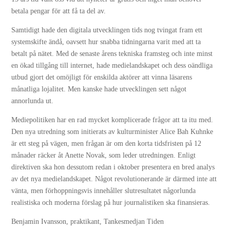
betala pengar för att få ta del av.
Samtidigt hade den digitala utvecklingen tids nog tvingat fram ett
systemskifte ändå, oavsett hur snabba tidningarna varit med att ta
betalt på nätet. Med de senaste årens tekniska framsteg och inte minst
en ökad tillgång till internet, hade medielandskapet och dess oändliga
utbud gjort det omöjligt för enskilda aktörer att vinna läsarens
månatliga lojalitet. Men kanske hade utvecklingen sett något
annorlunda ut.
Mediepolitiken har en rad mycket komplicerade frågor att ta itu med.
Den nya utredning som initierats av kulturminister Alice Bah Kuhnke
är ett steg på vägen, men frågan är om den korta tidsfristen på 12
månader räcker åt Anette Novak, som leder utredningen. Enligt
direktiven ska hon dessutom redan i oktober presentera en bred analys
av det nya medielandskapet. Något revolutionerande är därmed inte att
vänta, men förhoppningsvis innehåller slutresultatet någorlunda
realistiska och moderna förslag på hur journalistiken ska finansieras.
Benjamin Ivansson, praktikant, Tankesmedjan Tiden