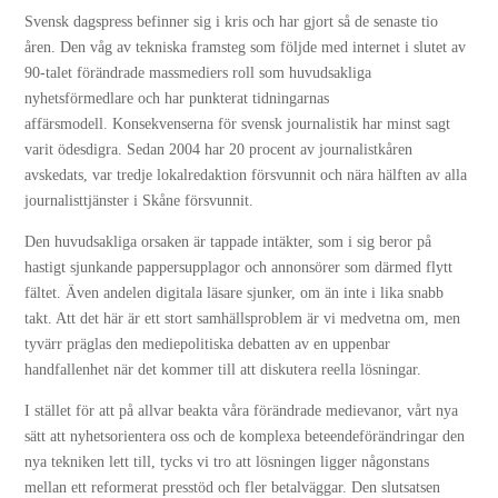
Svensk dagspress befinner sig i kris och har gjort så de senaste tio
åren. Den våg av tekniska framsteg som följde med internet i slutet av
90-talet förändrade massmediers roll som huvudsakliga
nyhetsförmedlare och har punkterat tidningarnas
affärsmodell. Konsekvenserna för svensk journalistik har minst sagt
varit ödesdigra. Sedan 2004 har 20 procent av journalistkåren
avskedats, var tredje lokalredaktion försvunnit och nära hälften av alla
journalisttjänster i Skåne försvunnit.
Den huvudsakliga orsaken är tappade intäkter, som i sig beror på
hastigt sjunkande pappersupplagor och annonsörer som därmed flytt
fältet. Även andelen digitala läsare sjunker, om än inte i lika snabb
takt. Att det här är ett stort samhällsproblem är vi medvetna om, men
tyvärr präglas den mediepolitiska debatten av en uppenbar
handfallenhet när det kommer till att diskutera reella lösningar.
I stället för att på allvar beakta våra förändrade medievanor, vårt nya
sätt att nyhetsorientera oss och de komplexa beteendeförändringar den
nya tekniken lett till, tycks vi tro att lösningen ligger någonstans
mellan ett reformerat presstöd och fler betalväggar. Den slutsatsen