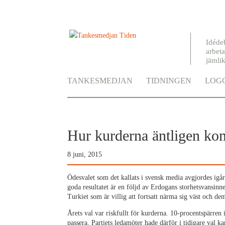
Idéde
arbeta
jämli
TANKESMEDJAN
TIDNINGEN
LOGG
Hur kurderna äntligen kom
8 juni, 2015
Ödesvalet som det kallats i svensk media avgjordes ig
goda resultatet är en följd av Erdogans storhetsvansinne,
Turkiet som är villig att fortsatt närma sig väst och de
Årets val var riskfullt för kurderna. 10-procentspärren i
passera. Partiets ledamöter hade därför i tidigare val ka