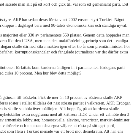
emot satsade man allt på ett kort och gick till val som ett gemensamt parti. Det
tsstyre. AKP har sedan deras första vinst 2002 ensamt styrt Turkiet. Något
rknippas i dagsläget bara med 90-talets ekonomiska kris och ständiga nyval.
ars majoritet eller 330 av parlamentets 550 platser. Genom detta hoppades man
ystem likt den i USA, men utan den maktfördelningsprincip som det i vanliga
rdogan skulle därmed säkra makten igen efter tio år som premiärminister. För
rihet, korruptionsskandaler och fängslade journalister var det därför extra
titutionen författats kom kurderna äntligen in i parlamentet. Erdogans parti
ed cirka 10 procent. Men hur blev detta möjligt?
 gränsen till tröskeln. Fick de mer än 10 procent av rösterna skulle AKP
ras röster i stället tilldelas det näst största partiet i valkretsen, AKP. Erdogan
ecis skulle snubbla över mållinjen. Allt hopp låg på att kurderna skulle
yhetskällor extra noggranna med att kritisera HDP. Under ett valmöte den 3
av armeniska lobbyister, homosexuella, aleviter, terrorister, marxist-leninister
en valrörelse och uppmana sina egna väljare att rösta på sitt eget parti,
got som flera i Turkiet menade var ett brott mot demokratin. Att han ens