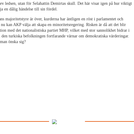
ev ledsen, utan för Selahattin Demirtas skull. Det här visar igen på hur viktigt
a en dålig händelse till sin fördel.
ans majoritetstyre är över, kurderna har äntligen en röst i parlamentet och
t nu kan AKP välja att skapa en minoritetsregering. Risken är då att det blir
ition med det nationalistiska partiet MHP, vilket med stor sannolikhet bidrar i
tt den turkiska befolkningen fortfarande värnar om demokratiska värderingar.
n man önska sig?