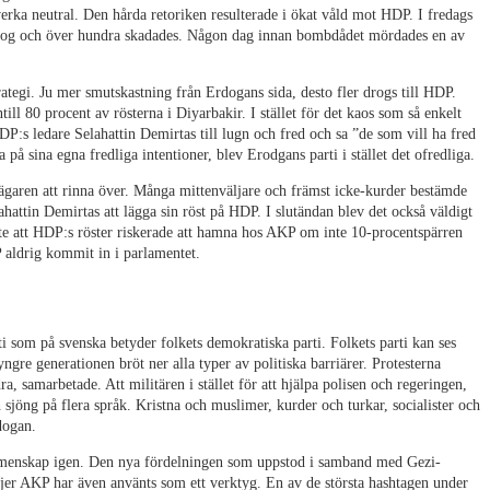
 verka neutral. Den hårda retoriken resulterade i ökat våld mot HDP. I fredags
r dog och över hundra skadades. Någon dag innan bombdådet mördades en av
ategi. Ju mer smutskastning från Erdogans sida, desto fler drogs till HDP.
till 80 procent av rösterna i Diyarbakir. I stället för det kaos som så enkelt
 ledare Selahattin Demirtas till lugn och fred och sa ”de som vill ha fred
på sina egna fredliga intentioner, blev Erodgans parti i stället det ofredliga.
garen att rinna över. Många mittenväljare och främst icke-kurder bestämde
attin Demirtas att lägga sin röst på HDP. I slutändan blev det också väldigt
sste att HDP:s röster riskerade att hamna hos AKP om inte 10-procentspärren
P aldrig kommit in i parlamentet.
i som på svenska betyder folkets demokratiska parti. Folkets parti kan ses
ngre generationen bröt ner alla typer av politiska barriärer. Protesterna
a, samarbetade. Att militären i stället för att hjälpa polisen och regeringen,
h sjöng på flera språk. Kristna och muslimer, kurder och turkar, socialister och
dogan.
emenskap igen. Den nya fördelningen som uppstod i samband med Gezi-
djer AKP har även använts som ett verktyg. En av de största hashtagen under