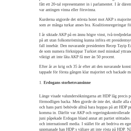
fått ett 20-tal representanter in i parlamentet. I år där
var antingen vinna eller försvinna.
Kurderna utgjorde det största hotet mot AKP:s majorite
som av många turkar anses bra. Koalitionsregeringar fö
I år siktade AKP på en ännu högre vinst, två-tredjedel
på att utan folkomröstning kunna införa ett presidents
fall innebär. Den nuvarande presidenten Recep Tayip E
de som numera förknippar Turkiet med minskad yttrandef
viktigt att inte låta AKP få mer än 50 procent.
Efter år av krig och 35 år efter att den nuvarande kons
tappade för första gången klar majoritet och backade m
Erdogans storhetsvansinne
Länge visade valundersökningarna att HDP låg precis på
förmodligen backa. Men gjorde de inte det, skulle alla de
och hans parti behövde alltså bara hoppas på att HDP pr
komma in. Därför var AKP och regeringskontrollerade n
juni påpekade Erdogan bland annat att partiet stöttades 
och internationell media. I stället för att bedriva en eg
uppmanade han HDP:s väljare att inte rösta på HDP. Nå