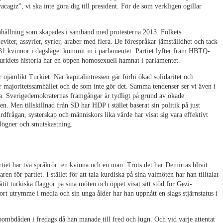
acagiz”, vi ska inte göra dig till president. För de som verkligen ogillar
hållning som skapades i samband med protesterna 2013. Folkets
eviter, assyrier, syrier, araber med flera. De förespråkar jämställdhet och tack
31 kvinnor i dagsläget kommit in i parlamentet. Partiet lyfter fram HBTQ-
urkiets historia har en öppen homosexuell hamnat i parlamentet.
r ojämlikt Turkiet. När kapitalintressen går förbi ökad solidaritet och
r majoritetssamhället och de som inte gör det. Samma tendenser ser vi även i
. Sverigedemokraternas framgångar är tydligt på grund av ökade
en. Men tillskillnad från SD har HDP i stället baserat sin politik på just
kurdfrågan, systerskap och människors lika värde har visat sig vara effektivt
ögner och smutskastning.
tiet har två språkrör: en kvinna och en man. Trots det har Demirtas blivit
ren för partiet. I stället för att tala kurdiska på sina valmöten har han tilltalat
åtit turkiska flaggor på sina möten och öppet visat sitt stöd för Gezi-
tort utrymme i media och sin unga ålder har han uppnått en slags stjärnstatus i
mbdåden i fredags då han manade till fred och lugn. Och vid varje attentat