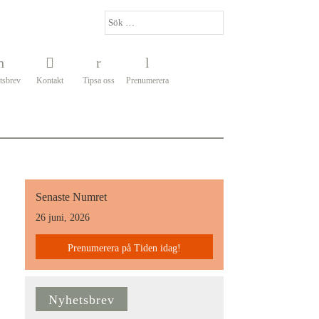
tsbrev
Kontakt
Tipsa oss
Prenumerera
Senaste Numret
26 juni, 2026
Prenumerera på Tiden idag!
Nyhetsbrev