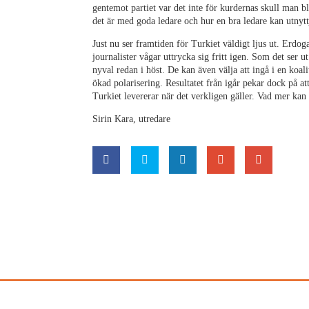
gentemot partiet var det inte för kurdernas skull man bl
det är med goda ledare och hur en bra ledare kan utnyttj
Just nu ser framtiden för Turkiet väldigt ljus ut. Erdog
journalister vågar uttrycka sig fritt igen. Som det ser u
nyval redan i höst. De kan även välja att ingå i en koal
ökad polarisering. Resultatet från igår pekar dock på a
Turkiet levererar när det verkligen gäller. Vad mer ka
Sirin Kara, utredare