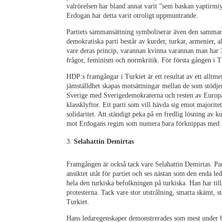
valrörelsen har bland annat varit ”seni baskan yaptirmiy
Erdogan har detta varit otroligt uppmuntrande.
Partiets sammansättning symboliserar även den samman
demokratiska parti består av kurder, turkar, armenier, al
vare deras princip, varannan kvinna varannan man har 
frågor, feminism och normkritik. För första gången i T
HDP:s framgångar i Turkiet är ett resultat av ett alltme
jämställdhet skapas motsättningar mellan de som stödje
Sverige med Sverigedemokraterna och resten av Europa
klassklyftor. Ett parti som vill hävda sig emot majoritet
solidaritet. Att ständigt peka på en fredlig lösning av 
mot Erdogans regim som numera bara förknippas med l
Selahattin Demirtas
Framgången är också tack vare Selahattin Demirtas. Par
ansiktet utåt för partiet och ses nästan som den enda leda
hela den turkiska befolkningen på turkiska. Han har till
protesterna. Tack vare stor utstrålning, smarta skämt, s
Turkiet.
Hans ledaregenskaper demonstrerades som mest under bo