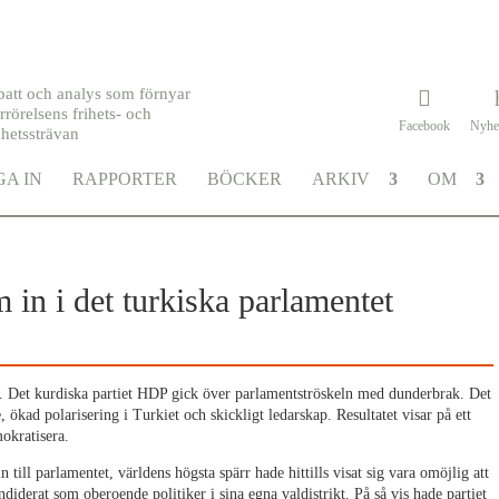
batt och analys som förnyar
rrörelsens frihets- och
Facebook
Nyhe
khetssträvan
A IN
RAPPORTER
BÖCKER
ARKIV
OM
 in i det turkiska parlamentet
år. Det kurdiska partiet HDP gick över parlamentströskeln med dunderbrak. Det
 ökad polarisering i Turkiet och skickligt ledarskap. Resultatet visar på ett
mokratisera.
n till parlamentet, världens högsta spärr hade hittills visat sig vara omöjlig att
ndiderat som oberoende politiker i sina egna valdistrikt. På så vis hade partiet