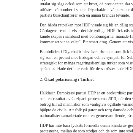
uttalat sig sågs också som ett brott, då presidenten ska
utlöstes två bomber i staden Diyarbakir. Två persone
partiets busschaufförer och en annan brändes levande.
Den hårda retoriken mot HDP visade sig bli en dålig str
Gårdagens resultat visar det här tydligt. HDP fick nästin
kunde skapas i samband med bombningarna, manade HDP:s
kommer att vinna valet”. Ett smart drag. Genom att visa 
Bombdåden i Diyarbakir blev även droppen som fick bä
sig som en protest mot Erdogan och av sympati för Selah
strategiskt för många regeringsfientliga turkar som vi
spräcktes. Hade det inte varit för dessa röster hade HD
Ökad polarisering i Turkiet
Halklarin Demokrasi partisi HDP är ett prokurdiskt part
som ett resultat av Gezipark-protesterna 2013, där den y
bidrog till att människor som vanligtvis ogillade varandr
hjälpte de civila. Att folk på gator och torg dansade oc
nationalister samarbetade mot en gemensam fiende, Er
HDP har inte bara lyckats förmedla denna känsla av g
protesterna, mellan de som stödjer och de som inte stö