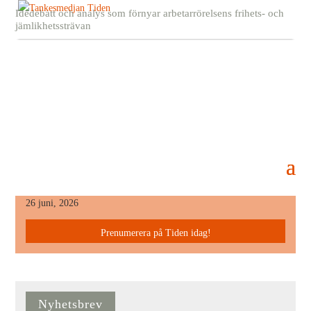
Idédebatt och analys som förnyar arbetarrörelsens frihets- och
jämlikhetssträvan
housewife2 copy
5 mars, 2018
Senaste Numret
26 juni, 2026
Prenumerera på Tiden idag!
Nyhetsbrev