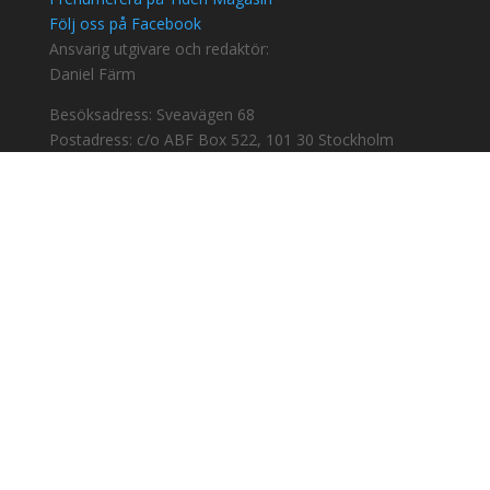
Följ oss på Facebook
Ansvarig utgivare och redaktör:
Daniel Färm
Besöksadress: Sveavägen 68
Postadress: c/o ABF Box 522, 101 30 Stockholm