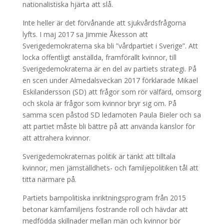
nationalistiska hjärta att slå.
Inte heller är det förvånande att sjukvårdsfrågorna
lyfts. I maj 2017 sa Jimmie Åkesson att
Sverigedemokraterna ska bli ”vårdpartiet i Sverige”. Att
locka offentligt anställda, framförallt kvinnor, till
Sverigedemokraterna är en del av partiets strategi. På
en scen under Almedalsveckan 2017 förklarade Mikael
Eskilandersson (SD) att frågor som rör välfärd, omsorg
och skola är frågor som kvinnor bryr sig om. På
samma scen påstod SD ledamoten Paula Bieler och sa
att partiet måste bli bättre på att använda känslor för
att attrahera kvinnor.
Sverigedemokraternas politik är tänkt att tilltala
kvinnor, men jämställdhets- och familjepolitiken tål att
titta närmare på.
Partiets barnpolitiska inriktningsprogram från 2015
betonar kärnfamiljens fostrande roll och hävdar att
medfödda skillnader mellan män och kvinnor bör