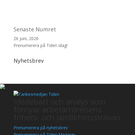
Senaste Numret
26 juni, 2026
Prenumerera på Tiden idag!
Nyhetsbrev
Idédebatt och analys som
förnyar arbetarrörelsens
frihets- och jämlikhetssträvan
Prenumerera på nyhetsbrev
Prenumerera på Tiden Magasin