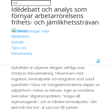
Idédebatt och analys som
förnyar arbetarrörelsens
frihets- och jämlikhetssträvan
Facebook
Hos familjen SD får
Nyhetsbrev
Kontakt
staten hålla sig borta
Tipsa oss
Prenumerera
5 mars, 2018
Sjukvården är väljarnas viktigast valfråga visar
DN/Ipsos februarimätning. Tillsammans med
migration, kriminalpolitik och integration stod också
sjukvården i fokus när Sverigedemokraterna släppte sin
valplattform i mitten av februari. Inget av områdena
överraskar. Migrationspolitiken, ”stoppa allt
asylmottagande”, och en hårdare kriminalpolitik, ”vårt
land mår inte bra”, är vad som får partiets