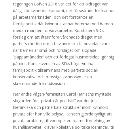
regeringen Löfven 2016 var det för att bidraget var
dåligt för kvinnors ekonomi, det försvårade för kvinnor
på arbetsmarknaden, och det förstärkte en
familjepolitik där kvinnor stannar hemma med barnen
medan männen förvärvsarbetar. Kombinera SD:s
förslag om att återinföra vårdnadsbidraget med
partiets motion om att kvinnor ska ta huvudansvaret
när barnen är små och förslaget om slopade
”pappamånader” och ett förlegat husmorsideal gör sig
påmint. Konsekvensen av SD:s högervridna
familjepolitik tillsammans med partiets social-
konservativa och mossiga kvinnosyn är en
skrämmande framtidsvision.
När andra vågen-feministen Carol Hanischs myntade
slagorden ”det privata är politiskt” var det just
hierarkiska och patriarkala strukturer inom kvinnors
privata sfär hon ville belysa. Hanisch gjorde tydligt att
privata problem, till exempel en ojämn fördelning av
hushållsarbetet, kräver kollektiva politiska lösningar, till