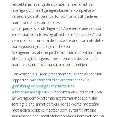
respekteras. Sverigedemokraterna menar att de
manliga och kvinnliga egenskaperna kompletterar
varandra och att barn därför bör ha rätt till både en
mamma och pappa i sina liv.
Under partiets landsdagar 2017 presenterades också
en motion som föreslog att ett barn ”i huvudsak” bör
vara med sin mamma de första tre åren, och att detta
bör skyddas i grundlagen. Eftersom
Sverigedemokraterna påstår att män och kvinnor har
olika biologiska egenskaper menar partiet även att
män och kvinnor ska ha olika roller i familjen.
Tankesmedjan Tiden presenterade i slutet av februari
rapporten
”Arbetarparti eller arbetarfiende? En
granskning av Sverigedemokraternas
arbetsmarknadspolitik”
. Rapporten diskuterar ett urval
av Sverigedemokraternas arbetsmarknadspolitiska
förslag, bland annat partiets konsekventa motstånd
mot aktiva politiska insatser som syftar till att öka
jämlikheten och jämställdheten både i hemmet och på