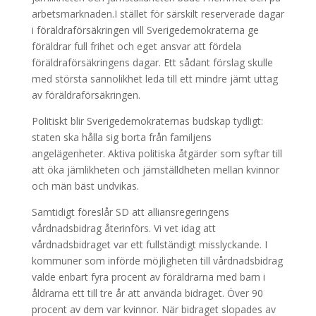
arbetsmarknaden.I stället för särskilt reserverade dagar
i föräldraförsäkringen vill Sverigedemokraterna ge
föräldrar full frihet och eget ansvar att fördela
föräldraförsäkringens dagar. Ett sådant förslag skulle
med största sannolikhet leda till ett mindre jämt uttag
av föräldraförsäkringen.
Politiskt blir Sverigedemokraternas budskap tydligt:
staten ska hålla sig borta från familjens
angelägenheter. Aktiva politiska åtgärder som syftar till
att öka jämlikheten och jämställdheten mellan kvinnor
och män bäst undvikas.
Samtidigt föreslår SD att alliansregeringens
vårdnadsbidrag återinförs. Vi vet idag att
vårdnadsbidraget var ett fullständigt misslyckande. I
kommuner som införde möjligheten till vårdnadsbidrag
valde enbart fyra procent av föräldrarna med barn i
åldrarna ett till tre år att använda bidraget. Över 90
procent av dem var kvinnor. När bidraget slopades av