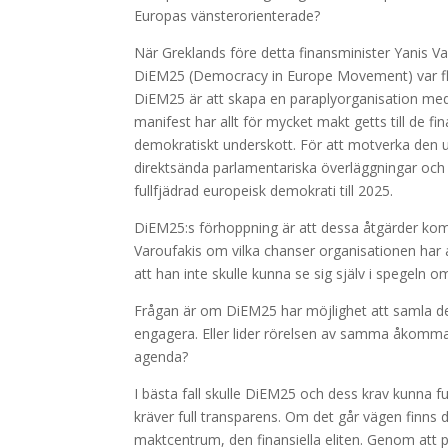
Europas vänsterorienterade?
När Greklands före detta finansminister Yanis V
DiEM25 (Democracy in Europe Movement) var fler
DiEM25 är att skapa en paraplyorganisation med f
manifest har allt för mycket makt getts till de fi
demokratiskt underskott. För att motverka den u
direktsända parlamentariska överläggningar och 
fullfjädrad europeisk demokrati till 2025.
DiEM25:s förhoppning är att dessa åtgärder komm
Varoufakis om vilka chanser organisationen har a
att han inte skulle kunna se sig själv i spegeln
Frågan är om DiEM25 har möjlighet att samla den 
engagera. Eller lider rörelsen av samma åkomm
agenda?
I bästa fall skulle DiEM25 och dess krav kunna f
kräver full transparens. Om det går vägen finns 
maktcentrum, den finansiella eliten. Genom att p