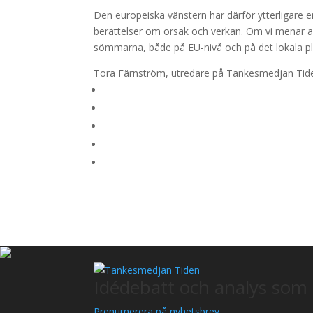
Den europeiska vänstern har därför ytterligare en
berättelser om orsak och verkan. Om vi menar all
sömmarna, både på EU-nivå och på det lokala pl
Tora Färnström, utredare på Tankesmedjan Tid
Idédebatt och analys som 
Prenumerera på nyhetsbrev