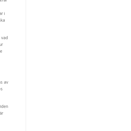
r i
ska
m vad
ur
de
as av
os
viden
är