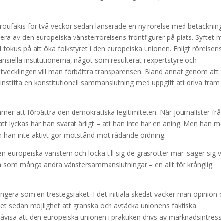
aroufakis för två veckor sedan lanserade en ny rörelse med betäcknin
a av den europeiska vänsterrörelsens frontfigurer på plats. Syftet 
okus på att öka folkstyret i den europeiska unionen. Enligt rörelsen
nansiella institutionerna, något som resulterat i expertstyre och
tvecklingen vill man förbättra transparensen. Bland annat genom att
instifta en konstitutionell sammanslutning med uppgift att driva fram
er att förbättra den demokratiska legitimiteten. När journalister fr
tt lyckas har han svarat ärligt – att han inte har en aning. Men han 
 om han inte aktivt gör motstånd mot rådande ordning.
europeiska vänstern och locka till sig de gräsrötter man säger sig vi
a som många andra vänstersammanslutningar – en allt för krånglig
ungera som en trestegsraket. I det initiala skedet väcker man opinion
det sedan möjlighet att granska och avtäcka unionens faktiska
åvisa att den europeiska unionen i praktiken drivs av marknadsintres