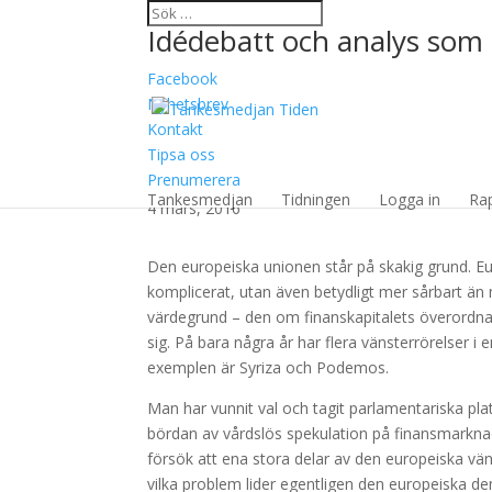
Idédebatt och analys som 
Facebook
Nyhetsbrev
Kontakt
Tipsa oss
Har en paraplyorganis
Prenumerera
Tankesmedjan
Tidningen
Logga in
Ra
4 mars, 2016
Den europeiska unionen står på skakig grund. Eu
komplicerat, utan även betydligt mer sårbart än
värdegrund – den om finanskapitalets överordna
sig. På bara några år har flera vänsterrörelser i
exemplen är Syriza och Podemos.
Man har vunnit val och tagit parlamentariska pl
bördan av vårdslös spekulation på finansmarknad
försök att ena stora delar av den europeiska v
vilka problem lider egentligen den europeiska de