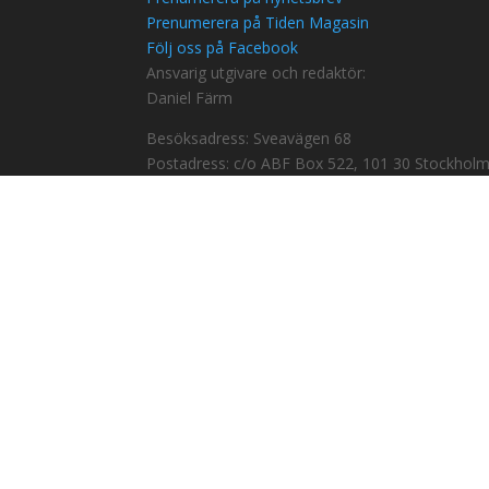
Prenumerera på Tiden Magasin
Följ oss på Facebook
Ansvarig utgivare och redaktör:
Daniel Färm
Besöksadress: Sveavägen 68
Postadress: c/o ABF Box 522, 101 30 Stockhol