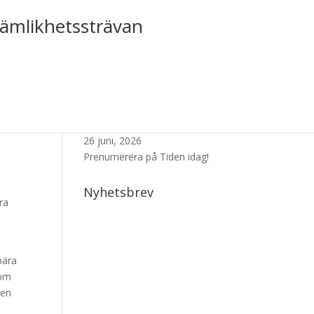
jämlikhetssträvan
s?
Senaste Numret
26 juni, 2026
Prenumerera på Tiden idag!
Nyhetsbrev
ra
a
bära
tom
Men