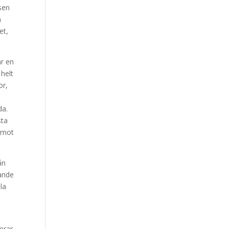
nsen
n
et,
ar en
helt
or,
da.
sta
r mot
ån
dande
la
erar