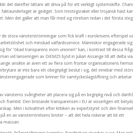
ir det därefter lättare att driva på för ett verkligt systemskifte. Cha
aktaunderlaget är gediget. Som trestegsraket eller trojansk häst ka
rt. Men det gäller att man får med sig rörelsen redan i det första steg
de stora vänsterströmningar som fick kraft i eurokrisens efterspel v
 arbetslöshet och minskad välfärdsservice. Människor engagerade sig 
sig för ”ökad transparens inom unionen” kan, i kontrast till dessa fråg
an vid lanseringen av DiEM25 bjöd in Julian Assange till att delta via
ange ansikte är även ett av flera som frontar organisationens hemsi
brytare är inte bara ett obegripligt beslut i sig, det innebär med stör
vänsterengagerade som brinner för samtyckeslagstiftning och arbeta
 vänsterns svårigheter att placera sig på en begriplig nivå och därifr
ch framtid. Den bristande transparensen i EU är visserligen ett bety
kap. Men i kölvattnet efter kritiken av expertstyret och den finansiel
en av vänsterrörelsens brister – att det hela riskerar att bli ett
ora massan.
kniskt. Frågeställningen komplex. Berättelsen stundvis svag. Man risk