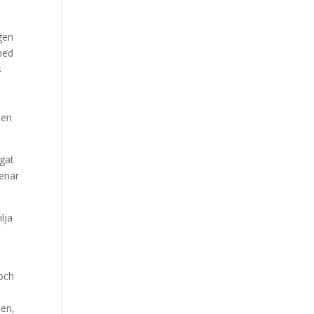
gen
med
s
 en
ågat
menar
lja
 och
sen,