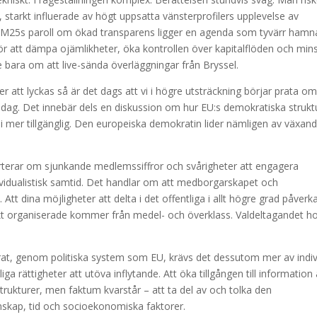
starkt influerade av högt uppsatta vänsterprofilers upplevelse av
iEM25s paroll om ökad transparens ligger en agenda som tyvärr hamna
ör att dämpa ojämlikheter, öka kontrollen över kapitalflöden och min
te bara om att live-sända överläggningar från Bryssel.
tt lyckas så är det dags att vi i högre utsträckning börjar prata o
dag. Det innebär dels en diskussion om hur EU:s demokratiska strukt
i mer tillgänglig. Den europeiska demokratin lider nämligen av växan
orterar om sjunkande medlemssiffror och svårigheter att engagera
ividualistisk samtid. Det handlar om att medborgarskapet och
tt dina möjligheter att delta i det offentliga i allt högre grad påverk
tiskt organiserade kommer från medel- och överklass. Valdeltagandet h
rat, genom politiska system som EU, krävs det dessutom mer av indi
a rättigheter att utöva inflytande. Att öka tillgången till information 
 strukturer, men faktum kvarstår – att ta del av och tolka den
nskap, tid och socioekonomiska faktorer.