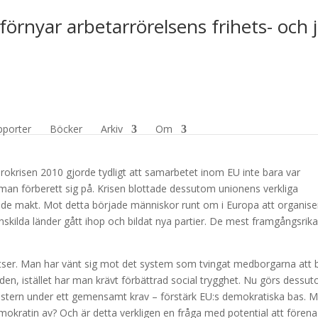
förnyar arbetarrörelsens frihets- och 
ation för vänsterns Europa fött
pporter
Böcker
Arkiv
Om
rokrisen 2010 gjorde tydligt att samarbetet inom EU inte bara var
 man förberett sig på. Krisen blottade dessutom unionens verkliga
de makt. Mot detta började människor runt om i Europa att organise
 enskilda länder gått ihop och bildat nya partier. De mest framgångsrik
atser. Man har vänt sig mot det system som tvingat medborgarna att 
en, istället har man krävt förbättrad social trygghet. Nu görs dessu
änstern under ett gemensamt krav – förstärk EU:s demokratiska bas. 
mokratin av? Och är detta verkligen en fråga med potential att förena