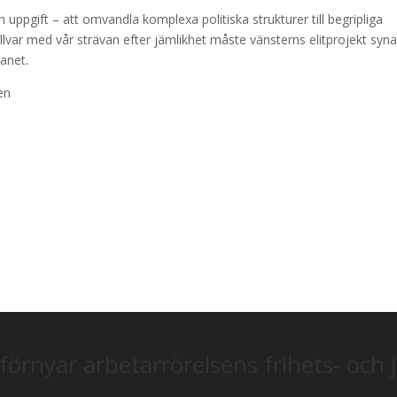
 uppgift – att omvandla komplexa politiska strukturer till begripliga
var med vår strävan efter jämlikhet måste vänsterns elitprojekt syna
anet.
en
förnyar arbetarrörelsens frihets- och 