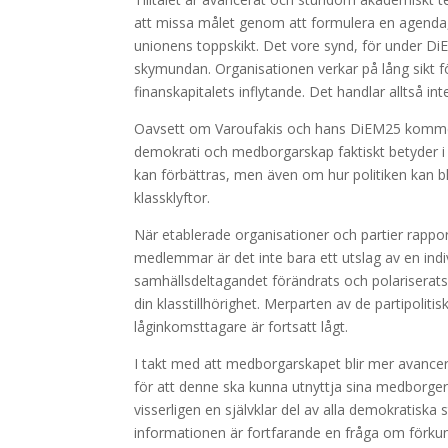
att missa målet genom att formulera en agenda, 
unionens toppskikt. Det vore synd, för under D
skymundan. Organisationen verkar på lång sikt f
finanskapitalets inflytande. Det handlar alltså in
Oavsett om Varoufakis och hans DiEM25 kommer a
demokrati och medborgarskap faktiskt betyder i 
kan förbättras, men även om hur politiken kan bl
klassklyftor.
När etablerade organisationer och partier rapp
medlemmar är det inte bara ett utslag av en ind
samhällsdeltagandet förändrats och polariserats. A
din klasstillhörighet. Merparten av de partipoli
låginkomsttagare är fortsatt lågt.
I takt med att medborgarskapet blir mer avance
för att denne ska kunna utnyttja sina medborgerlig
visserligen en självklar del av alla demokratiska
informationen är fortfarande en fråga om förku