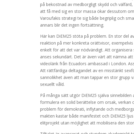
på bekostnad av medborgligt skydd och välfärd, bl
att få med sig en stor massa ökar dessutom om f
Varoufakis strategi te sig både begriplig och sma
annars blir det ingen fortsättning.
Här kan DiEM25 stöta på problem. En stor del av 
reaktion på mer konkreta orättvisor, exempelvis
enkelt för att det var nödvändigt. Att organisera 
anses sekundärt. Det är även värt att nämna att m
videolänk från Ecuadors ambassad i London. Ass
Att rättfärdiga deltagandet av en misstänkt sexför
sannolikhet även att man tappar en stor grupp 
sexuellt våld.
På många sätt utgör DiEM25 själva sinnebilden av
formulera en solid berättelse om orsak, verkan o
problem för demokrati, inflytande och medborgars
makten kastar både manifestet och DiEM25 ljus på 
elitprojekt utan möjlighet att mobilisera den st
Tilltalet är avancerat och stundom akademiskt te