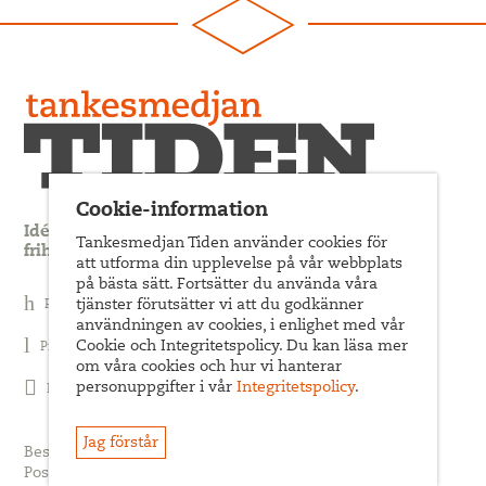
Cookie-information
Idédebatt och analys som förnyar arbetarrörelsens
Tankesmedjan Tiden använder cookies för
frihets- och jämlikhetssträvan
att utforma din upplevelse på vår webbplats
på bästa sätt. Fortsätter du använda våra
Prenumerera på nyhetsbrev
tjänster förutsätter vi att du godkänner
användningen av cookies, i enlighet med vår
Cookie och Integritetspolicy. Du kan läsa mer
Prenumerera på Tiden Magasin
om våra cookies och hur vi hanterar
personuppgifter i vår
Integritetspolicy
.
Följ oss på Facebook
Jag förstår
Besöksadress: Sveavägen 68
Postadress: c/o ABF Box 522, 101 30 Stockholm