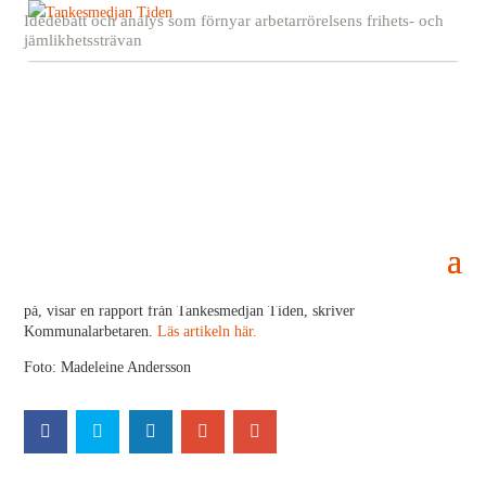
Idédebatt och analys som förnyar arbetarrörelsens frihets- och
jämlikhetssträvan
Enkla jobb blir fattigdomsfälla
13 januari, 2017
Enkla jobb som språngbräda in på arbetsmarknaden för unga och
utomlandsfödda. Det lovar både Svenskt näringsliv och regeringen.
Men många fastnar i stället med jobb och en lön som de inte kan leva
på, visar en rapport från Tankesmedjan Tiden, skriver
Kommunalarbetaren.
Läs artikeln här.
Foto: Madeleine Andersson