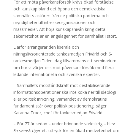
För att möta påverkansförsök krävs ökad förståelse
och kunskap bland det öppna och demokratiska
samhällets aktörer: från de politiska partierna och
myndigheter till intresseorganisationer och
massmedier. Att höja kunskapsnivån kring detta
säkerhetshot är en angelägenhet för samhället i stort.
Därför arrangerar den liberala och
näringslivsorienterade tankesmedjan Frivärld och S-
tankesmedjan Tiden idag tillsammans ett seminarium
om hur vi värjer oss mot påverkansförsök med flera
ledande internationella och svenska experter.
– Samhällets motståndskraft mot destabiliserande
informationsoperationer ska inte koka ner till ideologi
eller politisk inriktning. Värnandet av demokratins
fundament står över politisk positionering, säger
Katarina Tracz, chef för tankesmedjan Frivärld.
– För 77 år sedan – under brinnande världskrig – blev
En svensk tiger
ett uttryck för en ökad medvetenhet om