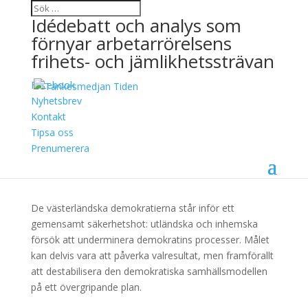
Idédebatt och analys som
förnyar arbetarrörelsens
frihets- och jämlikhetssträvan
Facebook
Enighet nödvändig för
Nyhetsbrev
Kontakt
att motarbeta
Tipsa oss
påverkansoperationer
Prenumerera
17 april, 2018
De västerländska demokratierna står inför ett
gemensamt säkerhetshot: utländska och inhemska
försök att underminera demokratins processer. Målet
kan delvis vara att påverka valresultat, men framförallt
att destabilisera den demokratiska samhällsmodellen
på ett övergripande plan.