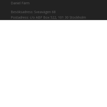
Daniel Färm
Besöksadress: Sveavägen 68
Postadress: c/o ABF Box 522, 101 30 Stockholm