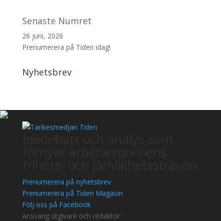
Senaste Numret
26 juni, 2026
Prenumerera på Tiden idag!
Nyhetsbrev
Idédebatt och analys som
förnyar arbetarrörelsens
frihets- och jämlikhetssträvan
Prenumerera på nyhetsbrev
Prenumerera på Tiden Magasin
Följ oss på Facebook
Ansvarig utgivare och redaktör: