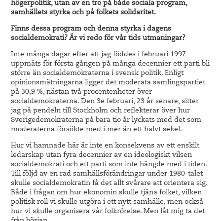
högerpolitik, utan av en tro på både sociala program,
samhällets styrka och på folkets solidaritet.
Finns dessa program och denna styrka i dagens
socialdemokrati? Är vi redo för vår tids utmaningar?
Inte många dagar efter att jag föddes i februari 1997
uppmäts för första gången på många decennier ett parti bli
större än socialdemokraterna i svensk politik. Enligt
opinionsmätningarna ligger det moderata samlingspartiet
på 30,9 %, nästan två procentenheter över
socialdemokraterna. Den 3e februari, 23 år senare, sitter
jag på pendeln till Stockholm och reflekterar över hur
Sverigedemokraterna på bara tio år lyckats med det som
moderaterna försökte med i mer än ett halvt sekel.
Hur vi hamnade här är inte en konsekvens av ett enskilt
ledarskap utan fyra decennier av en ideologiskt vilsen
socialdemokrati och ett parti som inte hängde med i tiden.
Till följd av en rad samhällsförändringar under 1980-talet
skulle socialdemokratin få det allt svårare att orientera sig.
Både i frågan om hur ekonomin skulle tjäna folket, vilken
politisk roll vi skulle utgöra i ett nytt samhälle, men också
hur vi skulle organisera vår folkrörelse. Men låt mig ta det