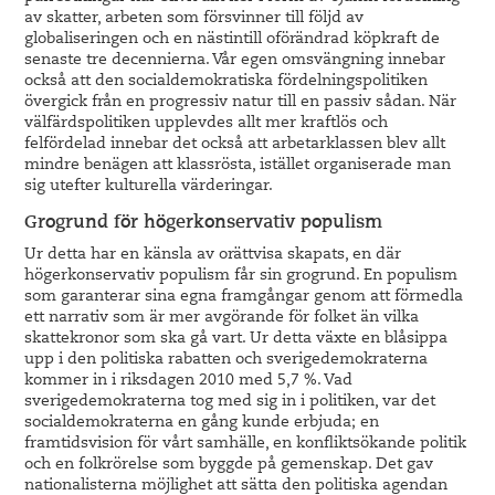
av skatter, arbeten som försvinner till följd av
globaliseringen och en nästintill oförändrad köpkraft de
senaste tre decennierna. Vår egen omsvängning innebar
också att den socialdemokratiska fördelningspolitiken
övergick från en progressiv natur till en passiv sådan. När
välfärdspolitiken upplevdes allt mer kraftlös och
felfördelad innebar det också att arbetarklassen blev allt
mindre benägen att klassrösta, istället organiserade man
sig utefter kulturella värderingar.
Grogrund för högerkonservativ populism
Ur detta har en känsla av orättvisa skapats, en där
högerkonservativ populism får sin grogrund. En populism
som garanterar sina egna framgångar genom att förmedla
ett narrativ som är mer avgörande för folket än vilka
skattekronor som ska gå vart. Ur detta växte en blåsippa
upp i den politiska rabatten och sverigedemokraterna
kommer in i riksdagen 2010 med 5,7 %. Vad
sverigedemokraterna tog med sig in i politiken, var det
socialdemokraterna en gång kunde erbjuda; en
framtidsvision för vårt samhälle, en konfliktsökande politik
och en folkrörelse som byggde på gemenskap. Det gav
nationalisterna möjlighet att sätta den politiska agendan