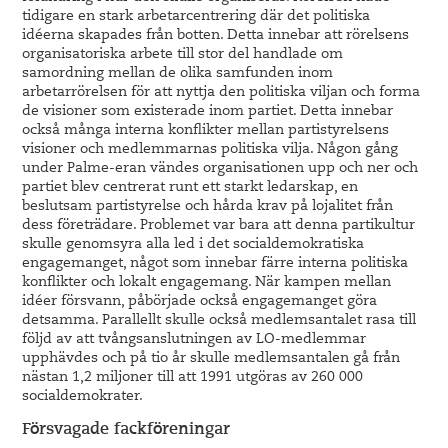
tidigare en stark arbetarcentrering där det politiska
idéerna skapades från botten. Detta innebar att rörelsens
organisatoriska arbete till stor del handlade om
samordning mellan de olika samfunden inom
arbetarrörelsen för att nyttja den politiska viljan och forma
de visioner som existerade inom partiet. Detta innebar
också många interna konflikter mellan partistyrelsens
visioner och medlemmarnas politiska vilja. Någon gång
under Palme-eran vändes organisationen upp och ner och
partiet blev centrerat runt ett starkt ledarskap, en
beslutsam partistyrelse och hårda krav på lojalitet från
dess företrädare. Problemet var bara att denna partikultur
skulle genomsyra alla led i det socialdemokratiska
engagemanget, något som innebar färre interna politiska
konflikter och lokalt engagemang. När kampen mellan
idéer försvann, påbörjade också engagemanget göra
detsamma. Parallellt skulle också medlemsantalet rasa till
följd av att tvångsanslutningen av LO-medlemmar
upphävdes och på tio år skulle medlemsantalen gå från
nästan 1,2 miljoner till att 1991 utgöras av 260 000
socialdemokrater.
Försvagade fackföreningar