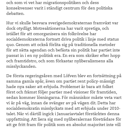
och som vi vet har migrationspolitiken och dess
konsekvenser varit i ständigt centrum för den politiska
debatten.
Hur vi skulle besvara sverigedemokraternas framväxt var
dock otydligt. Motreaktionerna har varit spretiga, och
istället för att omorganisera sin folkrörelse har
socialdemokraterna fortsatt driva politik i linje med status
quo. Genom att också förlita sig på traditionella metoder
för att sätta agendan och befästa sin politik har partiet inte
passat in i en ny politisk era. En era som skriker efter hopp
och framtidstro, och som förkastar nyliberalismens alla
misslyckanden.
De första regeringsåren med Löfven blev en fortsättning på
samma gamla spår, även om partiet rent policy-mässigt
hade nya saker att erbjuda. Problemet är bara att folket
först och främst följer partier med visioner för framtiden,
sedan kommer lösningarna. För människor måste veta vart
vi är på väg, innan de svänger av på vägen dit. Detta har
socialdemokratin misslyckats med att erbjuda under 2010-
talet. När vi därtill ingick i Januariavtalet förstärktes denna
uppfattning. Att liera sig med nyliberalernas företrädare för
att ge fritt fram för politik som en absolut majoritet inte vill