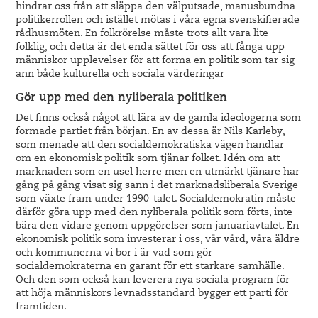
hindrar oss från att släppa den välputsade, manusbundna
politikerrollen och istället mötas i våra egna svenskifierade
rådhusmöten. En folkrörelse måste trots allt vara lite
folklig, och detta är det enda sättet för oss att fånga upp
människor upplevelser för att forma en politik som tar sig
ann både kulturella och sociala värderingar
Gör upp med den nyliberala politiken
Det finns också något att lära av de gamla ideologerna som
formade partiet från början. En av dessa är Nils Karleby,
som menade att den socialdemokratiska vägen handlar
om en ekonomisk politik som tjänar folket. Idén om att
marknaden som en usel herre men en utmärkt tjänare har
gång på gång visat sig sann i det marknadsliberala Sverige
som växte fram under 1990-talet. Socialdemokratin måste
därför göra upp med den nyliberala politik som förts, inte
bära den vidare genom uppgörelser som januariavtalet. En
ekonomisk politik som investerar i oss, vår vård, våra äldre
och kommunerna vi bor i är vad som gör
socialdemokraterna en garant för ett starkare samhälle.
Och den som också kan leverera nya sociala program för
att höja människors levnadsstandard bygger ett parti för
framtiden.