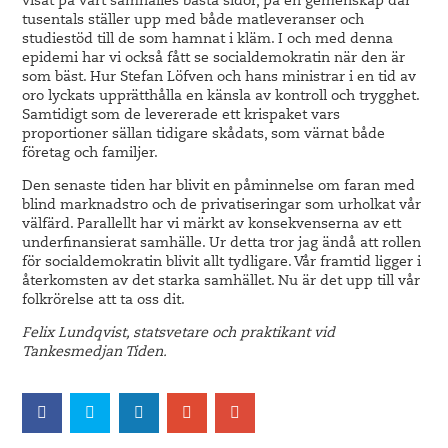
visat på vårt samhälles bästa sidor, på en gemenskap där
tusentals ställer upp med både matleveranser och
studiestöd till de som hamnat i kläm. I och med denna
epidemi har vi också fått se socialdemokratin när den är
som bäst. Hur Stefan Löfven och hans ministrar i en tid av
oro lyckats upprätthålla en känsla av kontroll och trygghet.
Samtidigt som de levererade ett krispaket vars
proportioner sällan tidigare skådats, som värnat både
företag och familjer.
Den senaste tiden har blivit en påminnelse om faran med
blind marknadstro och de privatiseringar som urholkat vår
välfärd. Parallellt har vi märkt av konsekvenserna av ett
underfinansierat samhälle. Ur detta tror jag ändå att rollen
för socialdemokratin blivit allt tydligare. Vår framtid ligger i
återkomsten av det starka samhället. Nu är det upp till vår
folkrörelse att ta oss dit.
Felix Lundqvist, statsvetare och praktikant vid
Tankesmedjan Tiden.