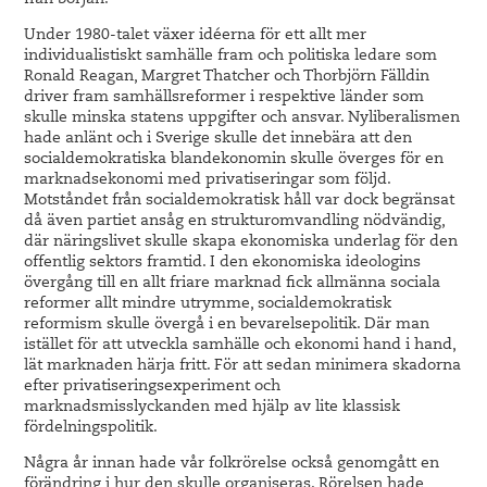
från början.
Under 1980-talet växer idéerna för ett allt mer
individualistiskt samhälle fram och politiska ledare som
Ronald Reagan, Margret Thatcher och Thorbjörn Fälldin
driver fram samhällsreformer i respektive länder som
skulle minska statens uppgifter och ansvar. Nyliberalismen
hade anlänt och i Sverige skulle det innebära att den
socialdemokratiska blandekonomin skulle överges för en
marknadsekonomi med privatiseringar som följd.
Motståndet från socialdemokratisk håll var dock begränsat
då även partiet ansåg en strukturomvandling nödvändig,
där näringslivet skulle skapa ekonomiska underlag för den
offentlig sektors framtid. I den ekonomiska ideologins
övergång till en allt friare marknad fick allmänna sociala
reformer allt mindre utrymme, socialdemokratisk
reformism skulle övergå i en bevarelsepolitik. Där man
istället för att utveckla samhälle och ekonomi hand i hand,
lät marknaden härja fritt. För att sedan minimera skadorna
efter privatiseringsexperiment och
marknadsmisslyckanden med hjälp av lite klassisk
fördelningspolitik.
Några år innan hade vår folkrörelse också genomgått en
förändring i hur den skulle organiseras. Rörelsen hade