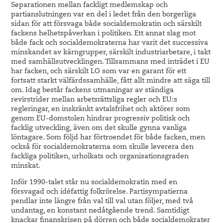
Separationen mellan fackligt medlemskap och
partianslutningen var en del i ledet från den borgerliga
sidan för att försvaga både socialdemokratin och särskilt
fackens helhetspåverkan i politiken. Ett annat slag mot
både fack och socialdemokraterna har varit det successiva
minskandet av kärngrupper, särskilt industriarbetare, i takt
med samhällsutvecklingen. Tillsammans med inträdet i EU
har facken, och särskilt LO som var en garant för ett
fortsatt starkt välfärdssamhälle, fått allt mindre att säga till
om. Idag består fackens utmaningar av ständiga
revirstrider mellan arbetsrättsliga regler och EU:s
regleringar, en inskränkt avtalsfrihet och aktörer som
genom EU-domstolen hindrar progressiv politisk och
facklig utveckling, även om det skulle gynna vanliga
löntagare. Som följd har förtroendet för både facken, men
också för socialdemokraterna som skulle leverera den
fackliga politiken, urholkats och organisationsgraden
minskat.
Inför 1990-talet står nu socialdemokratin med en
försvagad och idéfattig folkrörelse. Partisympatierna
pendlar inte längre från val till val utan följer, med två
undantag, en konstant nedåtgående trend. Samtidigt
knackar finanskrisen på dörren och både socialdemokrater