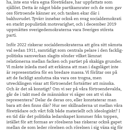
ha, inte ens våra egna företrädare, har uppfattats som
själlöst. Detta är något både partikamrater och de som gav
oss förtroende känner av, och tanken ekar där i
bakhuvudet. Tyvärr innebar också en svag socialdemokrati
en starkt populistisk motsvarighet, och i december 2019
uppmättes sverigedemokraterna vara Sveriges största
parti.
Inför 2022 riskerar socialdemokraterna att göra sitt sämsta
val sedan 1911, samtidigt som centrala pelare i den facklig-
politiska samverkan slagits sönder vilket lämnat
relationerna mellan facken och partiet på skakiga grunder.
Vi måste inleda med att erkänna att man i dagsläget inte
är representativa för en bredare massa. Vi förlitar oss på
att de fackligt anslutna ska vara oss trogna, men
utvecklingen visar att förtroendet fortsätter att minska.
Och är det så konstigt? Om vi ser på våra förtroendevalda,
går de i takt med de människor vi säger oss att vi ska
representera? Delar de deras oro, eller konstaterar man
bara att den finns där? Hur ser skillnaderna ut mellan våra
företrädare och vårt folk både materiellt och ideologiskt? I
en tid där det politiska ledarskapet kommer från toppen,
istället för att formas av rörelsens bas riskerar också gapet
mellan de som leder rörelsen och rörelsen i sig växa sig för