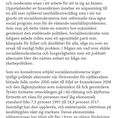
och moderater enas i ett arbete för att ta sig an krisen.
Uppstädandet av finanskrisen innebar en anpassning till
en allt mer nyliberal samhällsutveckling som i sin tur
gjorde att socialdemokraterna inte utformade sina egna
social program som för de växande samhällsproblemen.
Som svar på detta växte en misstro hos människor
gentemot den etablerade politiken. Socialdemokratin som
tidigare axlade rollen som ett agonistiskt parti som
kämpade för frihet och jämlikhet för alla, sågs nu som en
orsak till vanligt folks problem. I frågan om vad som skilde
socialdemokraterna och borgerligheten som ett politiskt
alternativ blev det nästan enbart en fråga om
skattepolitiken.
Som en konsekvens erbjöd socialdemokraterna inget
tydligt politiskt alternativ när förtroendet för nyliberalism
började falla under 2000-talet till följd av finanskrisen 2008
och den lågkonjunktur som människor då fick genomleva.
Tyvärr fortsatte utvecklingen gå i fel riktning och klyftorna
fortsatte att växa för personer med låg ekonomisk
standard från 7,3 procent 1991 till 14,9 procent 2017.
Samtidigt har den upplevda, och existerande, orättvisan på
landsbygden växt sig starkare. Deras ekonomiska
påfrestningar har blivit allt fler i form av ojämn fördelning