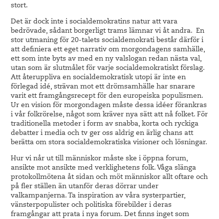
stort.
Det är dock inte i socialdemokratins natur att vara
bedrövade, sådant borgerligt trams lämnar vi åt andra. En
stor utmaning för 20-talets socialdemokrati består därför i
att definiera ett eget narrativ om morgondagens samhälle,
ett som inte byts av med en ny valslogan redan nästa val,
utan som är slutmålet för varje socialdemokratiskt förslag.
Att återuppliva en socialdemokratisk utopi är inte en
förlegad idé, strävan mot ett drömsamhälle har snarare
varit ett framgångsrecept för den europeiska populismen.
Ur en vision för morgondagen måste dessa idéer förankras
i vår folkrörelse, något som kräver nya sätt att nå folket. För
traditionella metoder i form av snabba, korta och ryckiga
debatter i media och tv ger oss aldrig en ärlig chans att
berätta om stora socialdemokratiska visioner och lösningar.
Hur vi når ut till människor måste ske i öppna forum,
ansikte mot ansikte med verklighetens folk. Våga slänga
protokollmötena åt sidan och möt människor allt oftare och
på fler ställen än utanför deras dörrar under
valkampanjerna. Ta inspiration av våra systerpartier,
vänsterpopulister och politiska förebilder i deras
framgångar att prata i nya forum. Det finns inget som