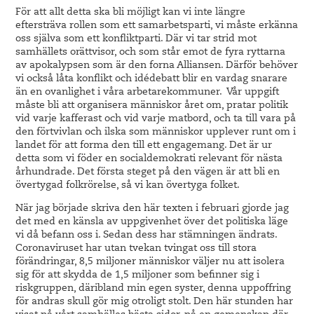
För att allt detta ska bli möjligt kan vi inte längre
eftersträva rollen som ett samarbetsparti, vi måste erkänna
oss själva som ett konfliktparti. Där vi tar strid mot
samhällets orättvisor, och som står emot de fyra ryttarna
av apokalypsen som är den forna Alliansen. Därför behöver
vi också låta konflikt och idédebatt blir en vardag snarare
än en ovanlighet i våra arbetarekommuner. Vår uppgift
måste bli att organisera människor året om, pratar politik
vid varje kafferast och vid varje matbord, och ta till vara på
den förtvivlan och ilska som människor upplever runt om i
landet för att forma den till ett engagemang. Det är ur
detta som vi föder en socialdemokrati relevant för nästa
århundrade. Det första steget på den vägen är att bli en
övertygad folkrörelse, så vi kan övertyga folket.
När jag började skriva den här texten i februari gjorde jag
det med en känsla av uppgivenhet över det politiska läge
vi då befann oss i. Sedan dess har stämningen ändrats.
Coronaviruset har utan tvekan tvingat oss till stora
förändringar, 8,5 miljoner människor väljer nu att isolera
sig för att skydda de 1,5 miljoner som befinner sig i
riskgruppen, däribland min egen syster, denna uppoffring
för andras skull gör mig otroligt stolt. Den här stunden har