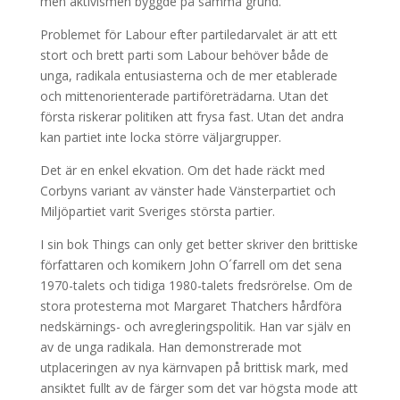
men aktivismen byggde på samma grund.
Problemet för Labour efter partiledarvalet är att ett
stort och brett parti som Labour behöver både de
unga, radikala entusiasterna och de mer etablerade
och mittenorienterade partiföreträdarna. Utan det
första riskerar politiken att frysa fast. Utan det andra
kan partiet inte locka större väljargrupper.
Det är en enkel ekvation. Om det hade räckt med
Corbyns variant av vänster hade Vänsterpartiet och
Miljöpartiet varit Sveriges största partier.
I sin bok Things can only get better skriver den brittiske
författaren och komikern John O´farrell om det sena
1970-talets och tidiga 1980-talets fredsrörelse. Om de
stora protesterna mot Margaret Thatchers hårdföra
nedskärnings- och avregleringspolitik. Han var själv en
av de unga radikala. Han demonstrerade mot
utplaceringen av nya kärnvapen på brittisk mark, med
ansiktet fullt av de färger som det var högsta mode att