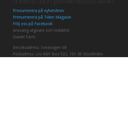
frihets- och jämlikhetssträvan
Prenumerera på nyhetsbrev
Prenumerera på Tiden Magasin
Följ oss på Facebook
Ansvarig utgivare och redaktör:
Daniel Färm
Besöksadress: Sveavägen 68
Postadress: c/o ABF Box 522, 101 30 Stockholm