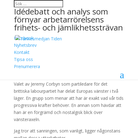
Idédebatt och analys som
förnyar arbetarrörelsens
frihets- och jämlikhetssträvan
Facebook
Corbyn kan inte förbli en
Nyhetsbrev
Kontakt
nej-politiker
Tipsa oss
Prenumerera
1 oktober, 2015
Valet av Jeremy Corbyn som partiledare för det
brittiska labourpartiet har delat Europas vänster i två
läger. En grupp som menar att har är exakt vad vår tids
progressiva krafter behöver. En annan som hävdar att
han är en förgrämd och nostalgisk blick över
vänsteraxeln.
Jag tror att sanningen, som vanligt, ligger någonstans
mellan dessa ytterligheter.