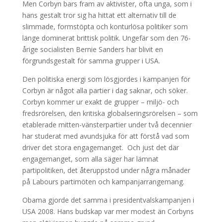
Men Corbyn bars fram av aktivister, ofta unga, som i
hans gestalt tror sig ha hittat ett alternativ till de
slimmade, formstöpta och konturlösa politiker som
länge dominerat brittisk politik. Ungefär som den 76-
årige socialisten Bernie Sanders har blivit en
förgrundsgestalt för samma grupper i USA.
Den politiska energi som lösgjordes i kampanjen för
Corbyn är något alla partier i dag saknar, och söker.
Corbyn kommer ur exakt de grupper – miljö- och
fredsrörelsen, den kritiska globalseringsrörelsen – som
etablerade mitten-vänsterpartier under två decennier
har studerat med avundsjuka för att förstå vad som
driver det stora engagemanget. Och just det där
engagemanget, som alla säger har lämnat
partipolitiken, det återuppstod under några månader
på Labours partimöten och kampanjarrangemang.
Obama gjorde det samma i presidentvalskampanjen i
USA 2008. Hans budskap var mer modest än Corbyns