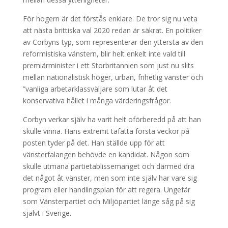
För högern är det förstås enklare. De tror sig nu veta
att nästa brittiska val 2020 redan är säkrat. En politiker
av Corbyns typ, som representerar den yttersta av den
reformistiska vänstern, blir helt enkelt inte vald till
premiärminister i ett Storbritannien som just nu slits
mellan nationalistisk höger, urban, frihetlig vänster och
”vanliga arbetarklassväljare som lutar åt det
konservativa hållet i många värderingsfrågor.
Corbyn verkar själv ha varit helt oförberedd på att han
skulle vinna. Hans extremt tafatta första veckor på
posten tyder på det. Han ställde upp för att
vänsterfalangen behövde en kandidat. Någon som
skulle utmana partietablissemanget och därmed dra
det något åt vänster, men som inte själv har vare sig
program eller handlingsplan för att regera. Ungefär
som Vänsterpartiet och Miljöpartiet länge såg på sig
självt i Sverige.