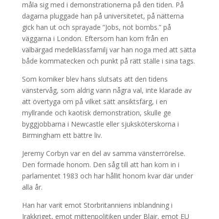
måla sig med i demonstrationerna på den tiden. På
dagarna pluggade han på universitetet, på nätterna
gick han ut och sprayade ”Jobs, not bombs.” på
väggarna i London. Eftersom han kom från en
välbärgad medelklassfamilj var han noga med att sätta
både kommatecken och punkt på rätt ställe i sina tags.
Som komiker blev hans slutsats att den tidens
vänstervåg, som aldrig vann några val, inte klarade av
att övertyga om på vilket sätt ansiktsfärg, i en
myllrande och kaotisk demonstration, skulle ge
byggjobbarna i Newcastle eller sjuksköterskorna i
Birmingham ett bättre liv.
Jeremy Corbyn var en del av samma vänsterrörelse.
Den formade honom. Den såg till att han kom in i
parlamentet 1983 och har hållit honom kvar där under
alla år.
Han har varit emot Storbritanniens inblandning i
Irakkriget, emot mittenpolitiken under Blair, emot EU