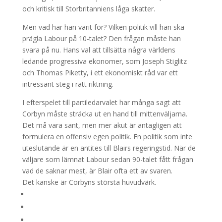
och kritisk till Storbritanniens låga skatter.
Men vad har han varit för? Vilken politik vill han ska
prägla Labour på 10-talet? Den frågan måste han
svara på nu. Hans val att tillsätta några världens
ledande progressiva ekonomer, som Joseph Stiglitz
och Thomas Piketty, i ett ekonomiskt råd var ett
intressant steg i rätt riktning.
I efterspelet till partiledarvalet har många sagt att
Corbyn måste sträcka ut en hand till mittenväljarna.
Det må vara sant, men mer akut är antagligen att
formulera en offensiv egen politik. En politik som inte
uteslutande är en antites till Blairs regeringstid. När de
väljare som lämnat Labour sedan 90-talet fått frågan
vad de saknar mest, är Blair ofta ett av svaren.
Det kanske är Corbyns största huvudvärk.