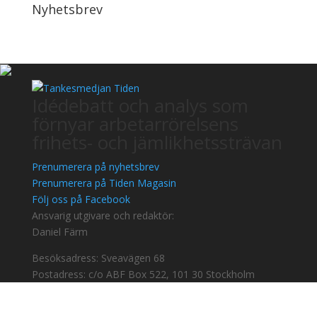
Nyhetsbrev
Idédebatt och analys som
förnyar arbetarrörelsens
frihets- och jämlikhetssträvan
Prenumerera på nyhetsbrev
Prenumerera på Tiden Magasin
Följ oss på Facebook
Ansvarig utgivare och redaktör:
Daniel Färm
Besöksadress: Sveavägen 68
Postadress: c/o ABF Box 522, 101 30 Stockholm