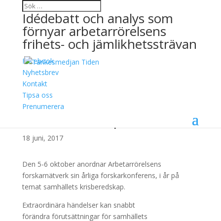
Idédebatt och analys som
förnyar arbetarrörelsens
frihets- och jämlikhetssträvan
Facebook
Anmälningar öppna till
Nyhetsbrev
Kontakt
årets forskarkonferens
Tipsa oss
”Samhällets
Prenumerera
krisberedskap”
18 juni, 2017
Den 5-6 oktober anordnar Arbetarrörelsens
forskarnätverk sin årliga forskarkonferens, i år på
temat samhällets krisberedskap.
Extraordinära händelser kan snabbt
förändra förutsättningar för samhällets