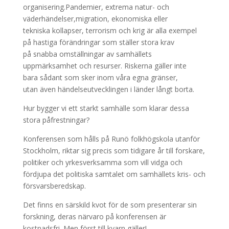
organisering.Pandemier, extrema natur- och
väderhändelser,migration, ekonomiska eller
tekniska kollapser, terrorism och krig är alla exempel
på hastiga förändringar som ställer stora krav
på snabba omställningar av samhällets
uppmärksamhet och resurser. Riskerna gäller inte
bara sådant som sker inom våra egna gränser,
utan även händelseutvecklingen i länder långt borta.
Hur bygger vi ett starkt samhälle som klarar dessa
stora påfrestningar?
Konferensen som hålls på Runö folkhögskola utanför
Stockholm, riktar sig precis som tidigare år till forskare,
politiker och yrkesverksamma som vill vidga och
fördjupa det politiska samtalet om samhällets kris- och
försvarsberedskap.
Det finns en särskild kvot för de som presenterar sin
forskning, deras närvaro på konferensen är
kostnadsfri. Men först till kvarn gäller!