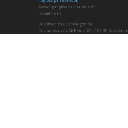
Följ oss på Facebook
Ansvarig utgivare och redaktör:
Daniel Färm
Besöksadress: Sveavägen 68
Postadress: c/o ABF Box 522, 101 30 Stockhol