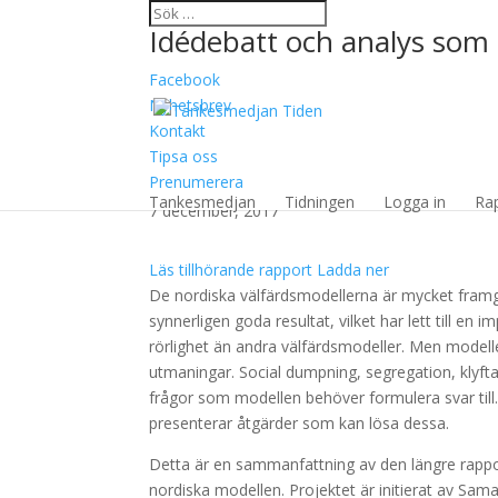
Idédebatt och analys som 
Facebook
Nyhetsbrev
Kontakt
Tipsa oss
En progressiv arbetsl
Prenumerera
Tankesmedjan
Tidningen
Logga in
Ra
7 december, 2017
Läs tillhörande rapport
Ladda ner
De nordiska välfärdsmodellerna är mycket fram
synnerligen goda resultat, vilket har lett till e
rörlighet än andra välfärdsmodeller. Men modell
utmaningar. Social dumpning, segregation, klyft
frågor som modellen behöver formulera svar til
presenterar åtgärder som kan lösa dessa.
Detta är en sammanfattning av den längre rapp
nordiska modellen. Projektet är initierat av S