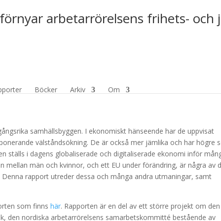
förnyar arbetarrörelsens frihets- och 
ivspolitik – Sammanfattning
pporter
Böcker
Arkiv
Om
gångsrika samhällsbyggen. I ekonomiskt hänseende har de uppvisat
n imponerande välståndsökning. De är också mer jämlika och har högre s
en ställs i dagens globaliserade och digitaliserade ekonomi inför mån
an mellan män och kvinnor, och ett EU under förändring, är några av 
l. Denna rapport utreder dessa och många andra utmaningar, samt
orten som finns
här
. Rapporten är en del av ett större projekt om den
amak, den nordiska arbetarrörelsens samarbetskommitté bestående av