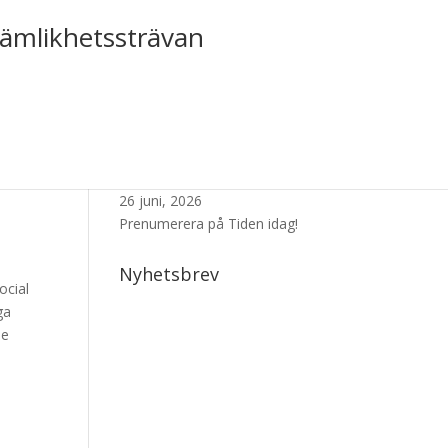
jämlikhetssträvan
Senaste Numret
26 juni, 2026
Prenumerera på Tiden idag!
Nyhetsbrev
ocial
ga
de