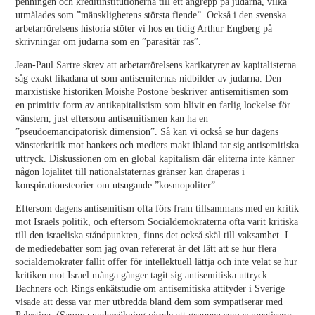
penningen och kreditinstitutionerna till ett angrepp på judarna, vilka
utmålades som ”mänsklighetens största fiende”. Också i den svenska
arbetarrörelsens historia stöter vi hos en tidig Arthur Engberg på
skrivningar om judarna som en ”parasitär ras”.
Jean-Paul Sartre skrev att arbetarrörelsens karikatyrer av kapitalisterna
såg exakt likadana ut som antisemiternas nidbilder av judarna. Den
marxistiske historiken Moishe Postone beskriver antisemitismen som
en primitiv form av antikapitalistism som blivit en farlig lockelse för
vänstern, just eftersom antisemitismen kan ha en
”pseudoemancipatorisk dimension”. Så kan vi också se hur dagens
vänsterkritik mot bankers och mediers makt ibland tar sig antisemitiska
uttryck. Diskussionen om en global kapitalism där eliterna inte känner
någon lojalitet till nationalstaternas gränser kan draperas i
konspirationsteorier om utsugande ”kosmopoliter”.
Eftersom dagens antisemitism ofta förs fram tillsammans med en kritik
mot Israels politik, och eftersom Socialdemokraterna ofta varit kritiska
till den israeliska ståndpunkten, finns det också skäl till vaksamhet. I
de mediedebatter som jag ovan refererat är det lätt att se hur flera
socialdemokrater fallit offer för intellektuell lättja och inte velat se hur
kritiken mot Israel många gånger tagit sig antisemitiska uttryck.
Bachners och Rings enkätstudie om antisemitiska attityder i Sverige
visade att dessa var mer utbredda bland dem som sympatiserar med