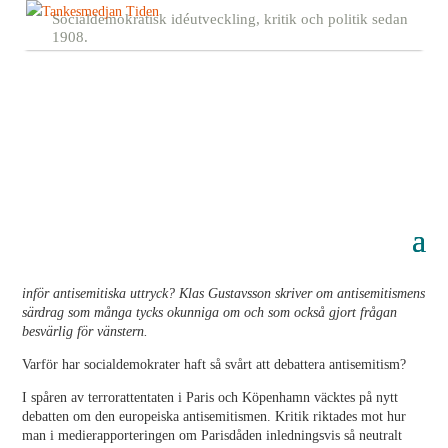
Socialdemokratisk idéutveckling, kritik och politik sedan
1908.
Varför har socialdemokrater svårt att
debattera antisemitism?
16 mars, 2015
Efter vinterns terrordåd diskuteras åter antisemitismen. Men varför har
socialdemokratiska företrädare ofta kritiserats för att vara undfallande
inför antisemitiska uttryck? Klas Gustavsson skriver om antisemitismens
särdrag som många tycks okunniga om och som också gjort frågan
besvärlig för vänstern.
Varför har socialdemokrater haft så svårt att debattera antisemitism?
I spåren av terrorattentaten i Paris och Köpenhamn väcktes på nytt
debatten om den europeiska antisemitismen. Kritik riktades mot hur
man i medierapporteringen om Parisdåden inledningsvis så neutralt