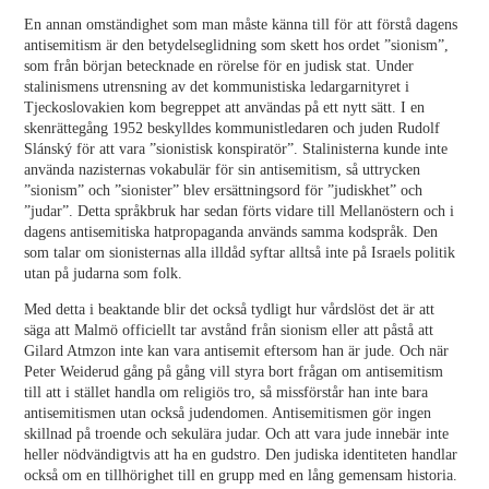
En annan omständighet som man måste känna till för att förstå dagens
antisemitism är den betydelseglidning som skett hos ordet ”sionism”,
som från början betecknade en rörelse för en judisk stat. Under
stalinismens utrensning av det kommunistiska ledargarnityret i
Tjeckoslovakien kom begreppet att användas på ett nytt sätt. I en
skenrättegång 1952 beskylldes kommunistledaren och juden Rudolf
Slánský för att vara ”sionistisk konspiratör”. Stalinisterna kunde inte
använda nazisternas vokabulär för sin antisemitism, så uttrycken
”sionism” och ”sionister” blev ersättningsord för ”judiskhet” och
”judar”. Detta språkbruk har sedan förts vidare till Mellanöstern och i
dagens antisemitiska hatpropaganda används samma kodspråk. Den
som talar om sionisternas alla illdåd syftar alltså inte på Israels politik
utan på judarna som folk.
Med detta i beaktande blir det också tydligt hur vårdslöst det är att
säga att Malmö officiellt tar avstånd från sionism eller att påstå att
Gilard Atmzon inte kan vara antisemit eftersom han är jude. Och när
Peter Weiderud gång på gång vill styra bort frågan om antisemitism
till att i stället handla om religiös tro, så missförstår han inte bara
antisemitismen utan också judendomen. Antisemitismen gör ingen
skillnad på troende och sekulära judar. Och att vara jude innebär inte
heller nödvändigtvis att ha en gudstro. Den judiska identiteten handlar
också om en tillhörighet till en grupp med en lång gemensam historia.