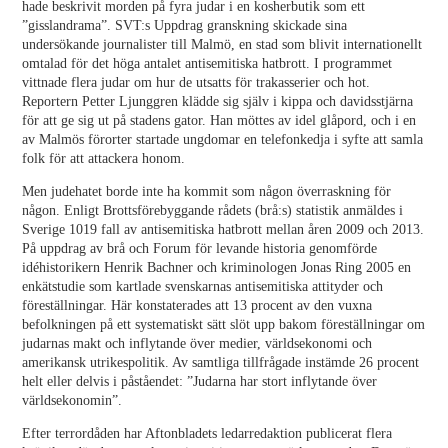
hade beskrivit morden på fyra judar i en kosherbutik som ett
”gisslandrama”. SVT:s Uppdrag granskning skickade sina
undersökande journalister till Malmö, en stad som blivit internationellt
omtalad för det höga antalet antisemitiska hatbrott. I programmet
vittnade flera judar om hur de utsatts för trakasserier och hot.
Reportern Petter Ljunggren klädde sig själv i kippa och davidsstjärna
för att ge sig ut på stadens gator. Han möttes av idel glåpord, och i en
av Malmös förorter startade ungdomar en telefonkedja i syfte att samla
folk för att attackera honom.
Men judehatet borde inte ha kommit som någon överraskning för
någon. Enligt Brottsförebyggande rådets (brå:s) statistik anmäldes i
Sverige 1019 fall av antisemitiska hatbrott mellan åren 2009 och 2013.
På uppdrag av brå och Forum för levande historia genomförde
idéhistorikern Henrik Bachner och kriminologen Jonas Ring 2005 en
enkätstudie som kartlade svenskarnas antisemitiska attityder och
föreställningar. Här konstaterades att 13 procent av den vuxna
befolkningen på ett systematiskt sätt slöt upp bakom föreställningar om
judarnas makt och inflytande över medier, världsekonomi och
amerikansk utrikespolitik. Av samtliga tillfrågade instämde 26 procent
helt eller delvis i påståendet: ”Judarna har stort inflytande över
världsekonomin”.
Efter terrordåden har Aftonbladets ledarredaktion publicerat flera