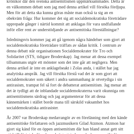
krönikor där den svenska antisemitismen uppmärksammades. Detta är
en välkommen debatt som jag med denna artikel vill försöka fördjupa.
Men för att detta ska kunna göras måste man också ta sig an en
obekväm fråga: Hur kommer det sig att socialdemokratiska företrädare
upprepade gånger i närtid kommit att anklagas för vara undfallande
inför eller rent av understödjande av antisemitiska föreställningar?
Inledningsvis kommer jag att gå igenom några händelser som gjort att
socialdemokratiska företrädare träffats av sådan kritik. I centrum av
denna debatt står organisationen Socialdemokrater för Tro och
Solidaritet (STS, tidigare Broderskap). Jag menar att dessa exempel
tillsammans utgör ett mönster som det inte går att negligera. Men
denna artikel är inte en anklagelseakt i Zolas anda, i stället har jag
analytiska anspråk. Jag vill försöka förstå vad det är som gjort att
socialdemokrater som säkert i andra sammanhang är otvetydiga i sin
antirasism, trampat fel så fort de debatterat antisemitism. Jag menar att
det är tydligt att de inblandade socialdemokraterna varit okunniga om
antisemitismens särdrag och jag argumenterar för att dessa
kännemärken i stället borde mana till särskild vaksamhet hos
socialdemokratiska antirasister.
År 2007 var Broderskap medarrangör av en föreläsning med den kände
antisemitiske författaren och jazzmusikern Gilad Atzmon. Atzmon har
gjort sig känd för en öppen antisemitism där han bland annat gett sitt