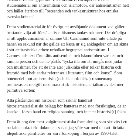
studiematerial om antisemitism och islamofobi, där antisemitismen helt
och hållet återförs till ”beteenden och tankestrukturer hos etniska
svenska kristna”.
Detta studiematerial är för övrigt ett avslöjande dokument vad gäller
bristande vilja att förstå antisemitismens tankestrukturer. Det dråpliga
är att upphovsmannen är samme Ulf Carmesund som inte vilade på
hanen en sekund när det gällde att kasta ur sig anklagelser om att skma
i sitt antirasistiska arbete urholkar begreppet antisemitism. I
Carmesunds text förutsätts antisemiten och islamofoben vara en och
samma person och denne påstås ”tycka illa om att umgås med judar
och muslimer, för att de inte äter julskinka eller tolkar historia och
framtid med helt andra referenser i litteratur, film och konst”. Som
botemedel mot antisemitiska (och islamofobiska) resonemang
ordineras ett motgift med marxistisk historiematerialism av den mer
primitiva sorten:
Alla påståenden om historien som saknar handfast
historiematerialistiskt belägg bör hanteras med stor försiktighet, de är
kanske i första hand en religiös sanning, och inte ett historisk[t] fakta.
Detta är nog den mest vulgärmarxistiska formulering som skrivits i ett
socialdemokratiskt dokument sedan jag själv var med om att författa
idépolitiska pamfletter för ssu i Jönköping i början av 1990-talet.