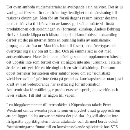
Det ovan anförda studiematerialet är avslöjande i sin naivitet. Det är ju
vanligt att försöka förklara främlingsfientlighet med hänvisning till
rasistens okunniget. Men för att förstå dagens rasism räcker det inte
med att hänvisa till frånvaron av kunskap, i stället måste vi förstå
produktionen och spridningen av (förment) kunskap. Anders Behring
Breivik kunde klippa och klistra ihop sin islamofobiska textsamling
därför att det på internet finns en outsinlig källa av antiislamisk
propaganda att ösa ur. Man föds inte till fascist, man övertygas och
övertygar sig själv om att bli det. Och på samma sätt är det med
antisemitismen. Hatet är inte en plötsligt spontant uppkommen känsla;
det uppstår inte som förtret över att någon inte äter julskinka. I stället
är det ett uttryck för en ideologi och en världsåskådning. Den som
öppet förnekar förintelsen eller saluför idéer om ett ”sionistiskt
världsherravälde” gör inte detta på grund av kunskapsluckor, utan just i
kraft av vad vederbörande har skaffat sig för information.
Antisemitiska föreställningar produceras och sprids, de överförs och
lever vidare. Till slut tar någon till vapen.
I en bloggkommentar till terrordåden i Köpenhamn talade Peter
Weiderud om de svenska judarna som en mycket utsatt grupp och om
att det ligger i allas ansvar att värna det judiska. Jag vill absolut inte
ifrågasätta uppriktigheten i detta uttalande, och därmed borde också
förutsättningarna finnas till en kunskapssökande självkritik hos STS.