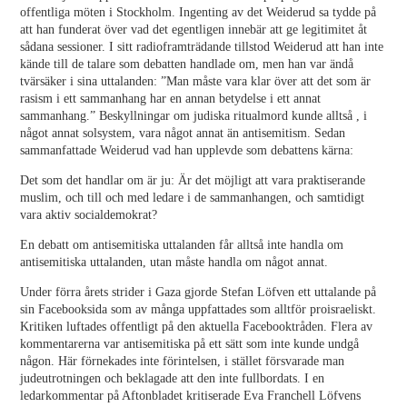
offentliga möten i Stockholm. Ingenting av det Weiderud sa tydde på
att han funderat över vad det egentligen innebär att ge legitimitet åt
sådana sessioner. I sitt radioframträdande tillstod Weiderud att han inte
kände till de talare som debatten handlade om, men han var ändå
tvärsäker i sina uttalanden: ”Man måste vara klar över att det som är
rasism i ett sammanhang har en annan betydelse i ett annat
sammanhang.” Beskyllningar om judiska ritualmord kunde alltså , i
något annat solsystem, vara något annat än antisemitism. Sedan
sammanfattade Weiderud vad han upplevde som debattens kärna:
Det som det handlar om är ju: Är det möjligt att vara praktiserande
muslim, och till och med ledare i de sammanhangen, och samtidigt
vara aktiv socialdemokrat?
En debatt om antisemitiska uttalanden får alltså inte handla om
antisemitiska uttalanden, utan måste handla om något annat.
Under förra årets strider i Gaza gjorde Stefan Löfven ett uttalande på
sin Facebooksida som av många uppfattades som alltför proisraeliskt.
Kritiken luftades offentligt på den aktuella Facebooktråden. Flera av
kommentarerna var antisemitiska på ett sätt som inte kunde undgå
någon. Här förnekades inte förintelsen, i stället försvarade man
judeutrotningen och beklagade att den inte fullbordats. I en
ledarkommentar på Aftonbladet kritiserade Eva Franchell Löfvens