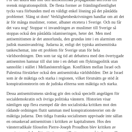
svensk migrationspolitik. De flesta former av främlingsfientlighet
tycks vara förbunden med en väldigt enkel lösning på det påstådda
problemet: Släng ut dom! Verklighetsbeskrivningen handlar om att det
är för många muslimer, romer, albaner etcetera i Sverige. Och nu får
det vara nog! Stoppar vi invandringen av muslimer till Sverige så
stoppas också den påstådda islamiseringen, heter det. Men med
antisemitismen är det annorlunda, den grundas inte i en alarmism om
judisk massinvandring. Judarna är, enligt det typiska antisemitiska
tankeschemat, inte ett problem för Sverige utan för hela
världsordningen. Den som tar sig tid att debattera med den övertygade
antisemiten hamnar till slut inte i en debatt om flyktingpolitik utan
sannolikt i stället i Mellanösternfrågan. Konflikten mellan Israel och
Palestina förstärker också den antisemitiska världsbilden: Det är Israel
som är de mäktiga och starka i regionen, vilket förutsätts ge stöd åt
konspirationsteorin om de judiska eliterna som mäktiga och starka.
Dessa antisemitismens särdrag gör den också speciellt angelägen för
socialdemokratin och övriga politiska vänstern. Historien visar
nämligen upp flera exempel där den socialistiska kritiken mot den
rådande ordningen flutit samman med konspirationsteorier om de
mäktiga judarna. Den tidiga franska socialismen uppvisade inte sällan
en omaskerad antisemitism i kritiken av kapitalismen. Hos den
vänsterradikale filosofen Pierre-Joseph Proudhon blev kritiken av