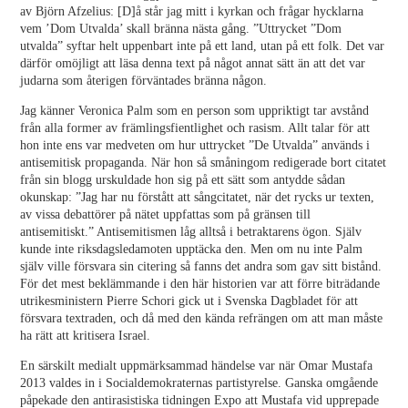
av Björn Afzelius: [D]å står jag mitt i kyrkan och frågar hycklarna
vem ’Dom Utvalda’ skall bränna nästa gång. ”Uttrycket ”Dom
utvalda” syftar helt uppenbart inte på ett land, utan på ett folk. Det var
därför omöjligt att läsa denna text på något annat sätt än att det var
judarna som återigen förväntades bränna någon.
Jag känner Veronica Palm som en person som uppriktigt tar avstånd
från alla former av främlingsfientlighet och rasism. Allt talar för att
hon inte ens var medveten om hur uttrycket ”De Utvalda” används i
antisemitisk propaganda. När hon så småningom redigerade bort citatet
från sin blogg urskuldade hon sig på ett sätt som antydde sådan
okunskap: ”Jag har nu förstått att sångcitatet, när det rycks ur texten,
av vissa debattörer på nätet uppfattas som på gränsen till
antisemitiskt.” Antisemitismen låg alltså i betraktarens ögon. Själv
kunde inte riksdagsledamoten upptäcka den. Men om nu inte Palm
själv ville försvara sin citering så fanns det andra som gav sitt bistånd.
För det mest beklämmande i den här historien var att förre biträdande
utrikesministern Pierre Schori gick ut i Svenska Dagbladet för att
försvara textraden, och då med den kända refrängen om att man måste
ha rätt att kritisera Israel.
En särskilt medialt uppmärksammad händelse var när Omar Mustafa
2013 valdes in i Socialdemokraternas partistyrelse. Ganska omgående
påpekade den antirasistiska tidningen Expo att Mustafa vid upprepade