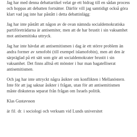
Jag har med denna debattartikel velat ge ett bidrag till en sådan process
och hoppas att debatten fortsätter. Därför vill jag samtidigt också göra
klart vad jag inte har påstått i detta debattinlägg:
Jag har inte påstått att någon av de ovan nämnda socialdemokratiska
partiföreträdarna är antisemiter, men att de har brustit i sin vaksamhet
mot antisemitiska uttryck.
Jag har inte hävdat att antisemitismen i dag är ett större problem än
andra former av xenofobi (till exempel islamofobin), men att den är
särpräglad på ett sätt som gör att socialdemokrater brustit i sin
vaksamhet. Det finns alltså ett mönster i hur man bagatelliserat
antisemitismen.
Och jag har inte uttryckt några åsikter om konflikten i Mellanöstern.
Inte för att jag saknar åsikter i frågan, utan för att antisemitismen
måste diskuteras separat från frågan om Israels politik.
Klas Gustavsson
är fil. dr. i sociologi och verksam vid Lunds universitet