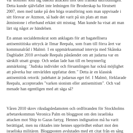
var sionister som låg bakom attacken mot den franska satirtidningen.
Detta kunde självfallet inte ledningen för Broderskap ha förutsett
2007, men med tanke på den höga svansföring som man uppvisade i
sitt försvar av Atzmon, så hade det varit på sin plats att man
åtminstone i efterhand erkänt sitt misstag. Man kunde ha visat att man
lärt sig något av händelsen.
En annan socialdemokrat som anklagats för att bagatellisera
antisemititiska uttryck är Ilmar Reepalu, som fram till förra året var
kommunalråd i Malmö. I en uppmärksammad intervju med Skånska
Dagbladet 2010 avvisade Reepalu påståendet om att judarna var en
särskilt utsatt grupp. Och sedan lade han till en besynnerlig
anmärkning: ”Judiska individer och församlingen har också möjlighet
att påverka hur omvärlden uppfattar dem.” Detta är en klassisk
antisemitisk retorik: judehatet är judarnas eget fel. I Malmö, förklarade
Reepalu, accepterades ”varken sionism eller antisemitism”. Och vad
menade han egentligen med att säga så?
Våren 2010 skrev riksdagsledamoten och ordföranden för Stockholms
arbetarekommun Veronica Palm en bloggpost om den israeliska
attacken mot Ship to Gazas fartyg. Hennes indignation må ha varit
berättigad, men nu riktades inte hennes upprördhet enbart mot den
israeliska militären. Bloggposten avslutades med ett citat från en sång