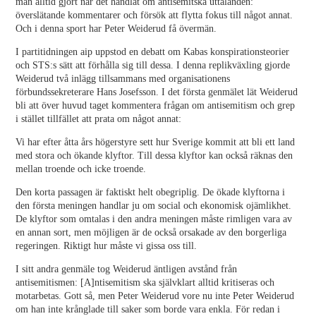
man alltid gjort när det handlat om antisemitska uttalanden:
överslätande kommentarer och försök att flytta fokus till något annat.
Och i denna sport har Peter Weiderud få övermän.
I partitidningen aip uppstod en debatt om Kabas konspirationsteorier
och STS:s sätt att förhålla sig till dessa. I denna replikväxling gjorde
Weiderud två inlägg tillsammans med organisationens
förbundssekreterare Hans Josefsson. I det första genmälet lät Weiderud
bli att över huvud taget kommentera frågan om antisemitism och grep
i stället tillfället att prata om något annat:
Vi har efter åtta års högerstyre sett hur Sverige kommit att bli ett land
med stora och ökande klyftor. Till dessa klyftor kan också räknas den
mellan troende och icke troende.
Den korta passagen är faktiskt helt obegriplig. De ökade klyftorna i
den första meningen handlar ju om social och ekonomisk ojämlikhet.
De klyftor som omtalas i den andra meningen måste rimligen vara av
en annan sort, men möjligen är de också orsakade av den borgerliga
regeringen. Riktigt hur måste vi gissa oss till.
I sitt andra genmäle tog Weiderud äntligen avstånd från
antisemitismen: [A]ntisemitism ska självklart alltid kritiseras och
motarbetas. Gott så, men Peter Weiderud vore nu inte Peter Weiderud
om han inte krånglade till saker som borde vara enkla. För redan i