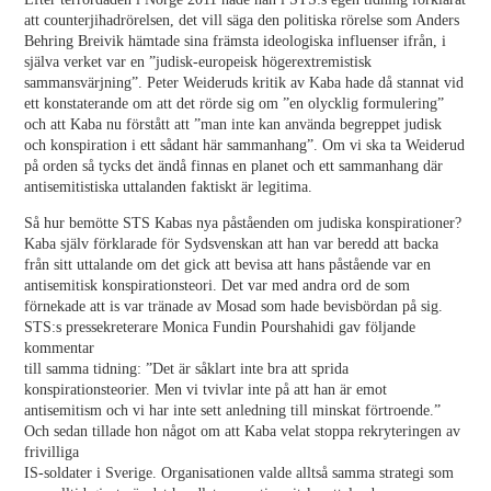
att counterjihadrörelsen, det vill säga den politiska rörelse som Anders
Behring Breivik hämtade sina främsta ideologiska influenser ifrån, i
själva verket var en ”judisk-europeisk högerextremistisk
sammansvärjning”. Peter Weideruds kritik av Kaba hade då stannat vid
ett konstaterande om att det rörde sig om ”en olycklig formulering”
och att Kaba nu förstått att ”man inte kan använda begreppet judisk
och konspiration i ett sådant här sammanhang”. Om vi ska ta Weiderud
på orden så tycks det ändå finnas en planet och ett sammanhang där
antisemitistiska uttalanden faktiskt är legitima.
Så hur bemötte STS Kabas nya påståenden om judiska konspirationer?
Kaba själv förklarade för Sydsvenskan att han var beredd att backa
från sitt uttalande om det gick att bevisa att hans påstående var en
antisemitisk konspirationsteori. Det var med andra ord de som
förnekade att is var tränade av Mosad som hade bevisbördan på sig.
STS:s pressekreterare Monica Fundin Pourshahidi gav följande
kommentar
till samma tidning: ”Det är såklart inte bra att sprida
konspirationsteorier. Men vi tvivlar inte på att han är emot
antisemitism och vi har inte sett anledning till minskat förtroende.”
Och sedan tillade hon något om att Kaba velat stoppa rekryteringen av
frivilliga
IS-soldater i Sverige. Organisationen valde alltså samma strategi som