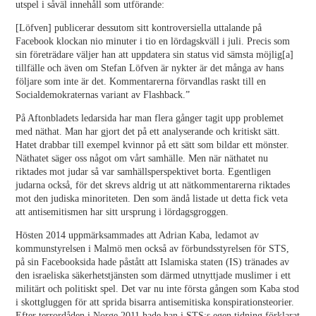
utspel i såväl innehåll som utförande:
[Löfven] publicerar dessutom sitt kontroversiella uttalande på
Facebook klockan nio minuter i tio en lördagskväll i juli. Precis som
sin företrädare väljer han att uppdatera sin status vid sämsta möjlig[a]
tillfälle och även om Stefan Löfven är nykter är det många av hans
följare som inte är det. Kommentarerna förvandlas raskt till en
Socialdemokraternas variant av Flashback.”
På Aftonbladets ledarsida har man flera gånger tagit upp problemet
med näthat. Man har gjort det på ett analyserande och kritiskt sätt.
Hatet drabbar till exempel kvinnor på ett sätt som bildar ett mönster.
Näthatet säger oss något om vårt samhälle. Men när näthatet nu
riktades mot judar så var samhällsperspektivet borta. Egentligen
judarna också, för det skrevs aldrig ut att nätkommentarerna riktades
mot den judiska minoriteten. Den som ändå listade ut detta fick veta
att antisemitismen har sitt ursprung i lördagsgroggen.
Hösten 2014 uppmärksammades att Adrian Kaba, ledamot av
kommunstyrelsen i Malmö men också av förbundsstyrelsen för STS,
på sin Facebooksida hade påstått att Islamiska staten (IS) tränades av
den israeliska säkerhetstjänsten som därmed utnyttjade muslimer i ett
militärt och politiskt spel. Det var nu inte första gången som Kaba stod
i skottgluggen för att sprida bisarra antisemitiska konspirationsteorier.
Efter terrordåden i Norge 2011 hade han i STS:s egen tidning förklarat