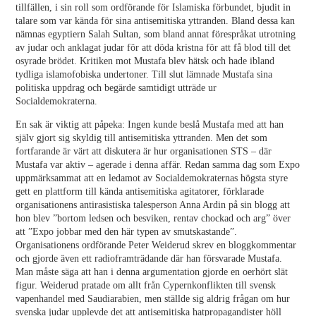
tillfällen, i sin roll som ordförande för Islamiska förbundet, bjudit in
talare som var kända för sina antisemitiska yttranden. Bland dessa kan
nämnas egyptiern Salah Sultan, som bland annat förespråkat utrotning
av judar och anklagat judar för att döda kristna för att få blod till det
osyrade brödet. Kritiken mot Mustafa blev hätsk och hade ibland
tydliga islamofobiska undertoner. Till slut lämnade Mustafa sina
politiska uppdrag och begärde samtidigt utträde ur
Socialdemokraterna.
En sak är viktig att påpeka: Ingen kunde beslå Mustafa med att han
själv gjort sig skyldig till antisemitiska yttranden. Men det som
fortfarande är värt att diskutera är hur organisationen STS – där
Mustafa var aktiv – agerade i denna affär. Redan samma dag som Expo
uppmärksammat att en ledamot av Socialdemokraternas högsta styre
gett en plattform till kända antisemitiska agitatorer, förklarade
organisationens antirasistiska talesperson Anna Ardin på sin blogg att
hon blev ”bortom ledsen och besviken, rentav chockad och arg” över
att ”Expo jobbar med den här typen av smutskastande”.
Organisationens ordförande Peter Weiderud skrev en bloggkommentar
och gjorde även ett radioframträdande där han försvarade Mustafa.
Man måste säga att han i denna argumentation gjorde en oerhört slät
figur. Weiderud pratade om allt från Cypernkonflikten till svensk
vapenhandel med Saudiarabien, men ställde sig aldrig frågan om hur
svenska judar upplevde det att antisemitiska hatpropagandister höll