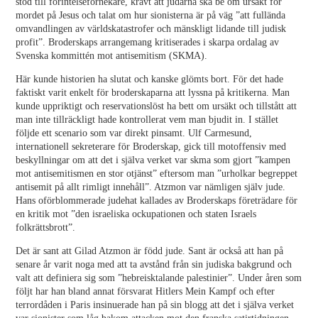
stöd till förintelseförnekare, krävt att judarna ska be om ursäkt för
mordet på Jesus och talat om hur sionisterna är på väg ”att fullända
omvandlingen av världskatastrofer och mänskligt lidande till judisk
profit”. Broderskaps arrangemang kritiserades i skarpa ordalag av
Svenska kommittén mot antisemitism (SKMA).
Här kunde historien ha slutat och kanske glömts bort. För det hade
faktiskt varit enkelt för broderskaparna att lyssna på kritikerna. Man
kunde uppriktigt och reservationslöst ha bett om ursäkt och tillstått att
man inte tillräckligt hade kontrollerat vem man bjudit in. I stället
följde ett scenario som var direkt pinsamt. Ulf Carmesund,
internationell sekreterare för Broderskap, gick till motoffensiv med
beskyllningar om att det i själva verket var skma som gjort ”kampen
mot antisemitismen en stor otjänst” eftersom man ”urholkar begreppet
antisemit på allt rimligt innehåll”. Atzmon var nämligen själv jude.
Hans oförblommerade judehat kallades av Broderskaps företrädare för
en kritik mot ”den israeliska ockupationen och staten Israels
folkrättsbrott”.
Det är sant att Gilad Atzmon är född jude. Sant är också att han på
senare år varit noga med att ta avstånd från sin judiska bakgrund och
valt att definiera sig som ”hebreisktalande palestinier”. Under åren som
följt har han bland annat försvarat Hitlers Mein Kampf och efter
terrordåden i Paris insinuerade han på sin blogg att det i själva verket