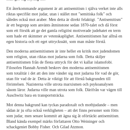
Ett återkommande argument är att antisemitism i själva verket inte alls
riktas specifikt mot judar, utan i stället mot ”semitiska folk” och
således också mot araber. Men detta är direkt felaktigt. ”Antisemitism”
är ett begrepp som använts åtminstone sedan 1870-talet och då först
som ett försök att ge det gamla religiöst motiverade judehatet en term
som hade ett skimmer av vetenskaplighet. Antisemitismen har alltså en
egen historia och ett eget uttryckssätt, som man måste förstå.
Den moderna antisemitismen är inte heller en kritik mot judendomen
som religion, utan riktas mot judarna som folk. Detta skiljer
antisemitismen från de flesta uttryck för det vi kallar islamofobi.
Filosofen Hannah Arendt beskrev den moderna antisemitismen
som totalitär i det att den inte vänder sig mot judarna för vad de gör,
utan för vad de är. Detta är viktigt för att förstå bakgrunden till
förintelsen. Nazisterna ville utrota marxismen och psykoanalysen
såsom läror. Judarna ville man utrota som folk. Därifrån var vägen till
Auschwitz bara en transportsträcka.
Mot denna bakgrund kan tyckas paradoxalt och motbjudande – men
sådan är ju ofta också verkligheten – att det finns personer som fötts
som judar, men senare kommit att ägna sig åt oförtäckt antisemitism.
Bland kända exempel märks författaren Otto Weininger och
schackgeniet Bobby Fisher. Och Gilad Atzmon.