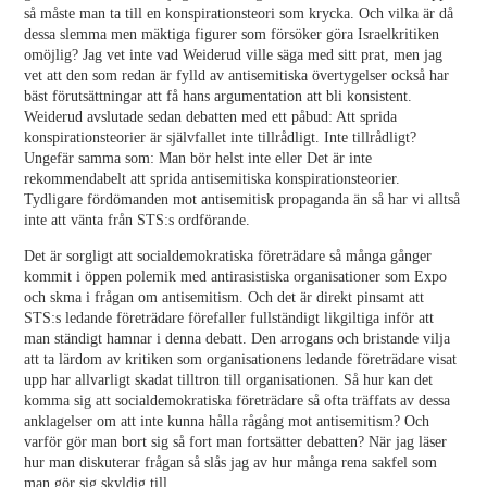
så måste man ta till en konspirationsteori som krycka. Och vilka är då
dessa slemma men mäktiga figurer som försöker göra Israelkritiken
omöjlig? Jag vet inte vad Weiderud ville säga med sitt prat, men jag
vet att den som redan är fylld av antisemitiska övertygelser också har
bäst förutsättningar att få hans argumentation att bli konsistent.
Weiderud avslutade sedan debatten med ett påbud: Att sprida
konspirationsteorier är självfallet inte tillrådligt. Inte tillrådligt?
Ungefär samma som: Man bör helst inte eller Det är inte
rekommendabelt att sprida antisemitiska konspirationsteorier.
Tydligare fördömanden mot antisemitisk propaganda än så har vi alltså
inte att vänta från STS:s ordförande.
Det är sorgligt att socialdemokratiska företrädare så många gånger
kommit i öppen polemik med antirasistiska organisationer som Expo
och skma i frågan om antisemitism. Och det är direkt pinsamt att
STS:s ledande företrädare förefaller fullständigt likgiltiga inför att
man ständigt hamnar i denna debatt. Den arrogans och bristande vilja
att ta lärdom av kritiken som organisationens ledande företrädare visat
upp har allvarligt skadat tilltron till organisationen. Så hur kan det
komma sig att socialdemokratiska företrädare så ofta träffats av dessa
anklagelser om att inte kunna hålla rågång mot antisemitism? Och
varför gör man bort sig så fort man fortsätter debatten? När jag läser
hur man diskuterar frågan så slås jag av hur många rena sakfel som
man gör sig skyldig till.