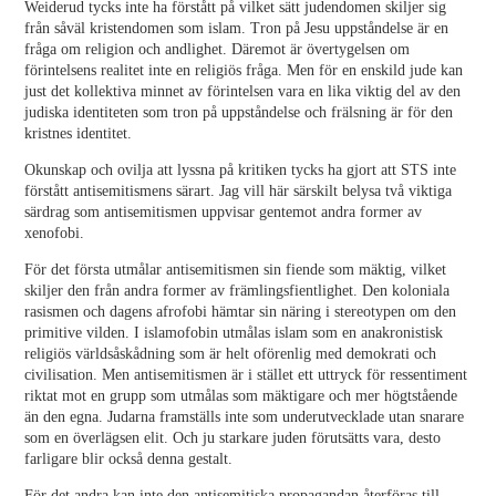
Weiderud tycks inte ha förstått på vilket sätt judendomen skiljer sig
från såväl kristendomen som islam. Tron på Jesu uppståndelse är en
fråga om religion och andlighet. Däremot är övertygelsen om
förintelsens realitet inte en religiös fråga. Men för en enskild jude kan
just det kollektiva minnet av förintelsen vara en lika viktig del av den
judiska identiteten som tron på uppståndelse och frälsning är för den
kristnes identitet.
Okunskap och ovilja att lyssna på kritiken tycks ha gjort att STS inte
förstått antisemitismens särart. Jag vill här särskilt belysa två viktiga
särdrag som antisemitismen uppvisar gentemot andra former av
xenofobi.
För det första utmålar antisemitismen sin fiende som mäktig, vilket
skiljer den från andra former av främlingsfientlighet. Den koloniala
rasismen och dagens afrofobi hämtar sin näring i stereotypen om den
primitive vilden. I islamofobin utmålas islam som en anakronistisk
religiös världsåskådning som är helt oförenlig med demokrati och
civilisation. Men antisemitismen är i stället ett uttryck för ressentiment
riktat mot en grupp som utmålas som mäktigare och mer högtstående
än den egna. Judarna framställs inte som underutvecklade utan snarare
som en överlägsen elit. Och ju starkare juden förutsätts vara, desto
farligare blir också denna gestalt.
För det andra kan inte den antisemitiska propagandan återföras till