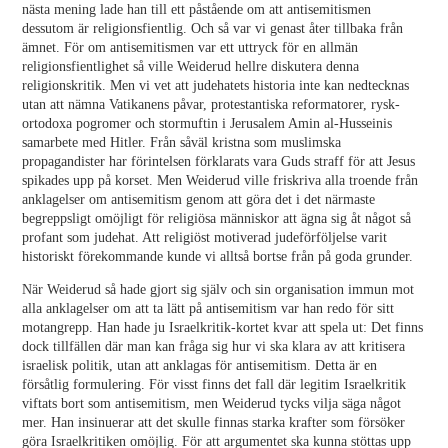
nästa mening lade han till ett påstående om att antisemitismen
dessutom är religionsfientlig. Och så var vi genast åter tillbaka från
ämnet. För om antisemitismen var ett uttryck för en allmän
religionsfientlighet så ville Weiderud hellre diskutera denna
religionskritik. Men vi vet att judehatets historia inte kan nedtecknas
utan att nämna Vatikanens påvar, protestantiska reformatorer, rysk-
ortodoxa pogromer och stormuftin i Jerusalem Amin al-Husseinis
samarbete med Hitler. Från såväl kristna som muslimska
propagandister har förintelsen förklarats vara Guds straff för att Jesus
spikades upp på korset. Men Weiderud ville friskriva alla troende från
anklagelser om antisemitism genom att göra det i det närmaste
begreppsligt omöjligt för religiösa människor att ägna sig åt något så
profant som judehat. Att religiöst motiverad judeförföljelse varit
historiskt förekommande kunde vi alltså bortse från på goda grunder.
När Weiderud så hade gjort sig själv och sin organisation immun mot
alla anklagelser om att ta lätt på antisemitism var han redo för sitt
motangrepp. Han hade ju Israelkritik-kortet kvar att spela ut: Det finns
dock tillfällen där man kan fråga sig hur vi ska klara av att kritisera
israelisk politik, utan att anklagas för antisemitism. Detta är en
försåtlig formulering. För visst finns det fall där legitim Israelkritik
viftats bort som antisemitism, men Weiderud tycks vilja säga något
mer. Han insinuerar att det skulle finnas starka krafter som försöker
göra Israelkritiken omöjlig. För att argumentet ska kunna stöttas upp