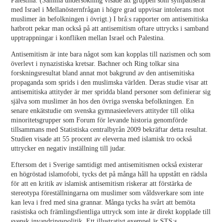
Palestina. (Samma undersökning visade att gruppen som sympatiserar
med Israel i Mellanösternfrågan i högre grad uppvisar intolerans mot
muslimer än befolkningen i övrigt.) I brå:s rapporter om antisemitiska
hatbrott pekar man också på att antisemitism oftare uttrycks i samband
upptrappningar i konfliken mellan Israel och Palestina.
Antisemitism är inte bara något som kan kopplas till nazismen och som
överlevt i nynazistiska kretsar. Bachner och Ring tolkar sina
forskningsresultat bland annat mot bakgrund av den antisemitiska
propaganda som sprids i den muslimska världen. Deras studie visar att
antisemitiska attityder är mer spridda bland personer som definierar sig
själva som muslimer än hos den övriga svenska befolkningen. En
senare enkätstudie om svenska gymnasieelevers attityder till olika
minoritetsgrupper som Forum för levande historia genomförde
tillsammans med Statistiska centralbyrån 2009 bekräftar detta resultat.
Studien visade att 55 procent av eleverna med islamisk tro också
uttrycker en negativ inställning till judar.
Eftersom det i Sverige samtidigt med antisemitismen också existerar
en högröstad islamofobi, tycks det på många håll ha uppstått en rädsla
för att en kritik av islamisk antisemitism riskerar att förstärka de
stereotypa föreställningarna om muslimer som våldsverkare som inte
kan leva i fred med sina grannar. Många tycks ha svårt att bemöta
rasistiska och främlingsfientliga uttryck som inte är direkt kopplade till
svensk invandringspolitik. Ett illustrativt exempel är STS:s