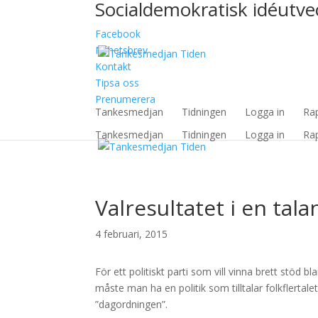
Socialdemokratisk idéutvec
Facebook
Nyhetsbrev
Kontakt
Tipsa oss
Prenumerera
Tankesmedjan
Tidningen
Logga in
Ra
Tankesmedjan
Tidningen
Logga in
Ra
Valresultatet i en tala
4 februari, 2015
För ett politiskt parti som vill vinna brett stöd b
måste man ha en politik som tilltalar folkflerta
”dagordningen”.