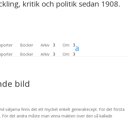
kling, kritik och politik sedan 1908.
pporter
Böcker
Arkiv
Om
pporter
Böcker
Arkiv
Om
nde bild
land väljarna finns det ett mycket enkelt generalrecept. För det första
let. För det andra måste man vinna makten över den så kallade