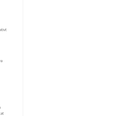
itivt
ya
m
tat