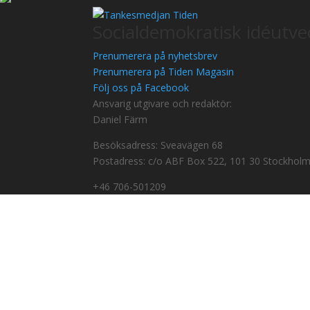
Socialdemokratisk idéutvec
Prenumerera på nyhetsbrev
Prenumerera på Tiden Magasin
Följ oss på Facebook
Ansvarig utgivare och redaktör:
Daniel Färm
Besöksadress: Sveavägen 68
Postadress: c/o ABF Box 522, 101 30 Stockhol
+46 706-501209