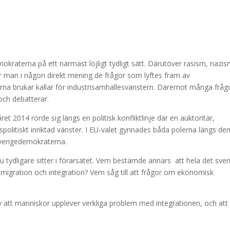
raterna på ett närmast löjligt tydligt sätt. Därutöver rasism, nazis
r man i någon direkt mening de frågor som lyftes fram av
arna brukar kallar för industrisamhällesvänstern. Däremot många fråg
och debatterar.
ret 2014 rörde sig längs en politisk konfliktlinje där en auktoritär,
tspolitiskt inriktad vänster. I EU-valet gynnades båda polerna längs de
Sverigedemokraterna.
ännu tydligare sitter i förarsätet. Vem bestämde annars att hela det sve
 migration och integration? Vem såg till att frågor om ekonomisk
av att människor upplever verkliga problem med integrationen, och att