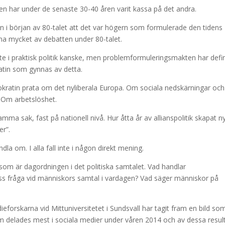
en har under de senaste 30-40 åren varit kassa på det andra.
an i början av 80-talet att det var högern som formulerade den tidens
na mycket av debatten under 80-talet.
inte i praktisk politik kanske, men problemformuleringsmakten har defin
ratin som gynnas av detta.
emokratin prata om det nyliberala Europa. Om sociala nedskärningar och
 Om arbetslöshet.
mma sak, fast på nationell nivå. Hur åtta år av allianspolitik skapat n
er”.
la om. I alla fall inte i någon direkt mening.
som är dagordningen i det politiska samtalet. Vad handlar
s fråga vid människors samtal i vardagen? Vad säger människor på
eforskarna vid Mittuniversitetet i Sundsvall har tagit fram en bild so
om delades mest i sociala medier under våren 2014 och av dessa resul