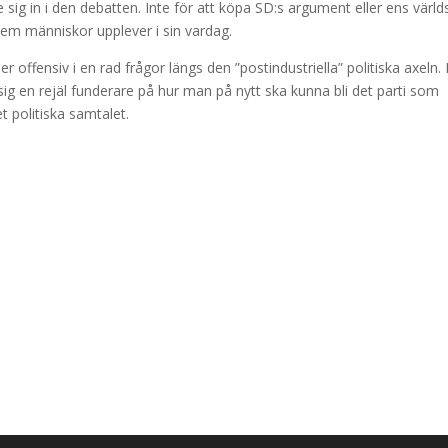
e sig in i den debatten. Inte för att köpa SD:s argument eller ens världs
lem människor upplever i sin vardag.
r offensiv i en rad frågor längs den ”postindustriella” politiska axeln
sig en rejäl funderare på hur man på nytt ska kunna bli det parti som
t politiska samtalet.