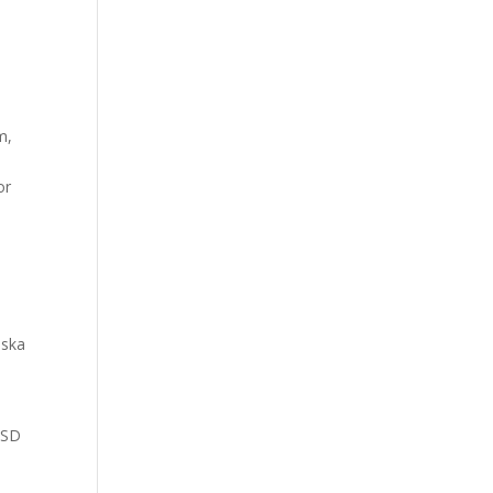
m,
or
n
nska
 SD