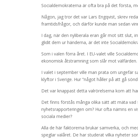
Socialdemokraterna är ofta bra på det första, m
Någon, jag tror det var Lars Engqvist, skrev red
framtidsfrågor, och därför kunde man sedan vin
I dag, när den nyliberala eran går mot sitt slut, 
glidit dem ur händerna, är det inte Socialdemok
Som i valen förra året. I EU-valet ville Sociald
ekonomisk åtstramning som slår mot välfärden.
I valet i september ville man prata om ungefär sa
klyftor i Sverige. Hur ”något håller på att gå sönd
Det var knappast detta valrörelserna kom att hand
Det finns förstås många olika sätt att mäta vad 
nyhetsrapporteringen om? Hur ofta nämns en vis
sociala medier?
Alla de här faktorerna brukar samverka, och medi
speglar valåret. De har studerat vilka nyheter s