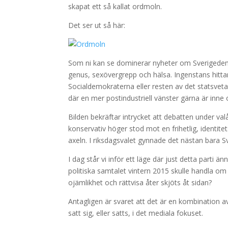
skapat ett så kallat ordmoln.
Det ser ut så här:
Som ni kan se dominerar nyheter om Sverigedemok
genus, sexövergrepp och hälsa. Ingenstans hitta
Socialdemokraterna eller resten av det statsvet
där en mer postindustriell vänster gärna är inne 
Bilden bekräftar intrycket att debatten under valå
konservativ höger stod mot en frihetlig, identite
axeln. I riksdagsvalet gynnade det nästan bara 
I dag står vi inför ett läge där just detta parti 
politiska samtalet vintern 2015 skulle handla om
ojämlikhet och rättvisa åter skjöts åt sidan?
Antagligen är svaret att det är en kombination 
satt sig, eller satts, i det mediala fokuset.