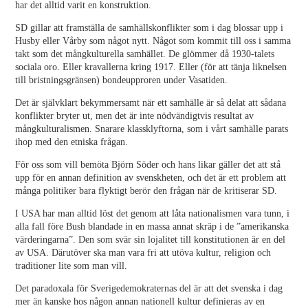
har det alltid varit en konstruktion.
SD gillar att framställa de samhällskonflikter som i dag blossar upp i
Husby eller Vårby som något nytt. Något som kommit till oss i samma
takt som det mångkulturella samhället. De glömmer då 1930-talets
sociala oro. Eller kravallerna kring 1917. Eller (för att tänja liknelsen
till bristningsgränsen) bondeupproren under Vasatiden.
Det är självklart bekymmersamt när ett samhälle är så delat att sådana
konflikter bryter ut, men det är inte nödvändigtvis resultat av
mångkulturalismen. Snarare klassklyftorna, som i vårt samhälle parats
ihop med den etniska frågan.
För oss som vill bemöta Björn Söder och hans likar gäller det att stå
upp för en annan definition av svenskheten, och det är ett problem att
många politiker bara flyktigt berör den frågan när de kritiserar SD.
I USA har man alltid löst det genom att låta nationalismen vara tunn, i
alla fall före Bush blandade in en massa annat skräp i de ”amerikanska
värderingarna”. Den som svär sin lojalitet till konstitutionen är en del
av USA. Därutöver ska man vara fri att utöva kultur, religion och
traditioner lite som man vill.
Det paradoxala för Sverigedemokraternas del är att det svenska i dag
mer än kanske hos någon annan nationell kultur definieras av en