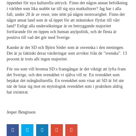
öppenhet för nya kulturella uttryck. Finns det någon annan befolkning
i världen som lika snabbt tar till sig nya matkulturer? Jag har i alla
fall, under 20 år av resor, inte stött på någon motsvarighet. Finns det
något annat land som är så öppet för att människor flyttar till vårt
land? Enligt alla undersökningar är en betryggande majoritet
fortfarande för en öppen och human asylpolitik, och de flesta är
positiva till vad det gör med Sverige.
Kanske är det SD och Björn Söder som är osvenska i den meningen.
Det är ju faktiskt deras värderingar som avviker från de ”svenska”. 13
procent är trots allt ingen majoritet.
För oss som vill bromsa SD:s framgångar är det viktigt att lyfta fram
det Sverige, och den svenskhet vi själva vill se. En svenskhet som
bejakar det mångkulturella. En svenskhet som visar att SD är fel ute
när de lutar sig mot en mytologisk svenskhet som i praktiken aldrig
har existerat.
Jesper Bengtsson