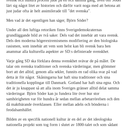
svensk och hundra procent jude på en och samma gång, även om Söder
lärt sig något litet av historien och därför varit noga med att betona att
just judar ofta är helt assimilerade till ”det svenska”.
Men vad är det egentligen han säger, Björn Söder?
Under all den luftiga retoriken finns Sverigedemokraternas
grundläggande bild av två saker. Dels vad det innebär att vara svensk.
Dels den moderna högerextremismens modifiering av den biologiska
rasismen, som innebär att vem som helst kan bli svensk bara hen
anammar alla kulturella aspekter av SD:s definierade svenskhet.
Varje gång SD ska förklara denna svenskhet svävar de på målet. De
talar om svenska traditioner och svenska värderingar, men glömmer
bort att det alltid, genom alla sekler, funnits en rad olika svar på vad
detta är för något. Skåningarna har haft sina traditioner och sina
traditionella kopplingar till Danmark. Gotland har haft sina egna. Och
det är ju knappast så att alla inom Sveriges gränser alltid delat samma
värderingar. Björn Söder kan ju fundera lite över hur stor
samhörigheten var för hundra år sedan mellan arbetarrörelsen och den
då maktbärande överklassen. Eller mellan adeln och bönderna i
feodalsamhället.
Bilden av en specifik nationell kultur är en del av det ideologiska
nationella projekt som tog form i slutet av 1800-talet och som sådant