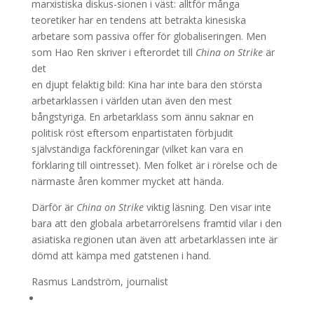
marxistiska diskus-sionen i väst: alltför många
teoretiker har en tendens att betrakta kinesiska
arbetare som passiva offer för globaliseringen. Men
som Hao Ren skriver i efterordet till
China on Strike
är
det
en djupt felaktig bild: Kina har inte bara den största
arbetarklassen i världen utan även den mest
bångstyriga. En arbetarklass som ännu saknar en
politisk röst eftersom enpartistaten förbjudit
självständiga fackföreningar (vilket kan vara en
förklaring till ointresset). Men folket är i rörelse och de
närmaste åren kommer mycket att hända.
Därför är
China on Strike
viktig läsning. Den visar inte
bara att den globala arbetarrörelsens framtid vilar i den
asiatiska regionen utan även att arbetarklassen inte är
dömd att kämpa med gatstenen i hand.
Rasmus Landström, journalist