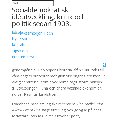
Socialdemokratisk
idéutveckling, kritik och
politik sedan 1908.
Facebook
När folket gör revolt
Nyhetsbrev
Kontakt
3 oktober, 2016
Tipsa oss
Prenumerera
Joshua Clovers bok Riot. Strike. Riot är en intressant
genomgång av upploppens historia, från 1300-talet till
våra dagars protester mot globaliseringens effekter. En
viktig berättelse, som dock borde tagit större hänsyn
till utvecklingen i Kina och andra växande ekonomier,
skriver Rasmus Landström.
I samband med att jag ska recensera
Riot. Strike. Riot.
A New Era of Uprisings
sitter jag och googlar på dess
författare Joshua Clover. Clover är poet,