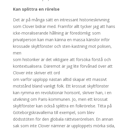
Kan splittra en rörelse
Det är på många sätt en intressant historieskrivning
som Clover bidrar med. Framför allt tycker jag att hans
icke-moraliserande hållning är föredömlig: som
privatperson kan man känna en massa känslor inför
krossade skyltfönster och sten-kastning mot polisen,
men
som historiker är det viktigare att försöka förstå och
kontextualisera. Däremot är jag lite förvånad över att
Clover inte skriver ett ord
om varför upplopp nästan alltid skapar ett massivt
motstånd bland vanligt folk. Ett krossat skyltfönster
kan rymma en revolutionär horisont, skriver han, i en
utvikning om Paris-kommunen. Jo, men ett krossat
skyltfönster kan också splittra en folkrörelse. Titta på
Göteborgskravallerna till exempel, som blev
dödsstöten för den globala rättviserörelsen. En annan
sak som inte Clover nämner är upploppets mörka sida,