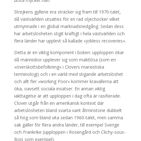
utstå mycket hån.
Strejkens gyllene era sträcker sig fram till 1970-talet,
då västvärlden utsattes för en rad oljechocker vilket
utmynnade i en global marknadsnedgång. Sedan dess
har arbetslösheten stigit kraftigt i hela västvärlden och
flera länder har upplevt så kallade »jobless recoveries«.
Detta är en viktig komponent i boken: upploppen ökar
då människor upplever sig som maktlösa (som en
»överskottsbefolkning« i Clovers marxistiska
terminologi) och i en värld med stigande arbetslöshet
och allt fler »working Poor« kommer kravallerna att
öka, oavsett sociala insatser. En annan viktig
iakttagelse är att upploppen i dag ofta är rasifierade.
Clover utgår från en amerikansk kontext där
arbetslösheten bland svarta varit åtminstone dubbelt
så hög som bland vita sedan 1960-talet, men samma
sak gäller för flera andra länder, till exempel Sverige
och Frankrike (upploppen i Rosengård och Clichy-sous-
Bois som exempel).