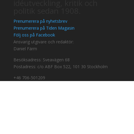
idéutveckling, kritik och
politik sedan 1908.
Prenumerera på nyhetsbrev
Prenumerera på Tiden Magasin
Följ oss på Facebook
Ansvarig utgivare och redaktör:
Daniel Färm
Besöksadress: Sveavägen 68
Postadress: c/o ABF Box 522, 101 30 Stockholm
+46 706-501209