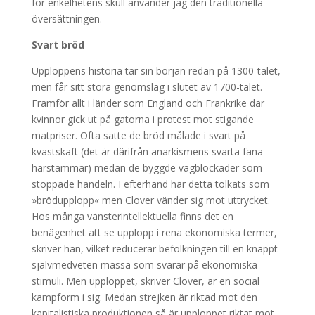
för enkelhetens skull använder jag den traditionella
översättningen.
Svart bröd
Upploppens historia tar sin början redan på 1300-talet,
men får sitt stora genomslag i slutet av 1700-talet.
Framför allt i länder som England och Frankrike där
kvinnor gick ut på gatorna i protest mot stigande
matpriser. Ofta satte de bröd målade i svart på
kvastskaft (det är därifrån anarkismens svarta fana
härstammar) medan de byggde vägblockader som
stoppade handeln. I efterhand har detta tolkats som
»brödupplopp« men Clover vänder sig mot uttrycket.
Hos många vänsterintellektuella finns det en
benägenhet att se upplopp i rena ekonomiska termer,
skriver han, vilket reducerar befolkningen till en knappt
självmedveten massa som svarar på ekonomiska
stimuli. Men upploppet, skriver Clover, är en social
kampform i sig. Medan strejken är riktad mot den
kapitalistiska produktionen så är upploppet riktat mot