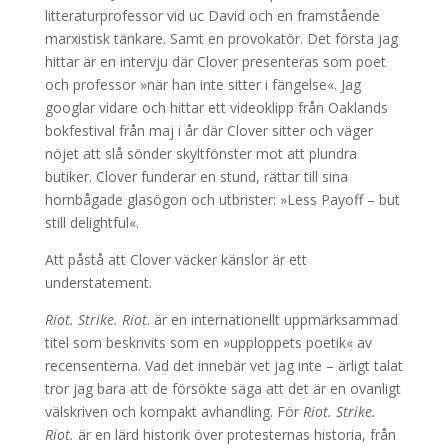
litteraturprofessor vid uc David och en framstående
marxistisk tänkare. Samt en provokatör. Det första jag
hittar är en intervju där Clover presenteras som poet
och professor »när han inte sitter i fängelse«. Jag
googlar vidare och hittar ett videoklipp från Oaklands
bokfestival från maj i år där Clover sitter och väger
nöjet att slå sönder skyltfönster mot att plundra
butiker. Clover funderar en stund, rättar till sina
hornbågade glasögon och utbrister: »Less Payoff – but
still delightful«.
Att påstå att Clover väcker känslor är ett
understatement.
Riot. Strike. Riot
. är en internationellt uppmärksammad
titel som beskrivits som en »upploppets poetik« av
recensenterna. Vad det innebär vet jag inte – ärligt talat
tror jag bara att de försökte säga att det är en ovanligt
välskriven och kompakt avhandling. För
Riot.
Strike.
Riot.
är en lärd historik över protesternas historia, från