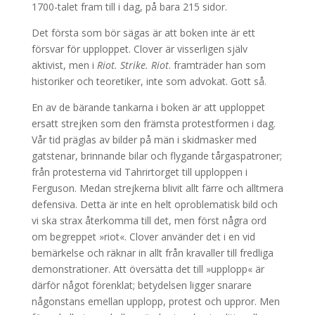
1700-talet fram till i dag, på bara 215 sidor.
Det första som bör sägas är att boken inte är ett
försvar för upploppet. Clover är visserligen själv
aktivist, men i
Riot. Strike. Riot
. framträder han som
historiker och teoretiker, inte som advokat. Gott så.
En av de bärande tankarna i boken är att upploppet
ersatt strejken som den främsta protestformen i dag.
Vår tid präglas av bilder på män i skidmasker med
gatstenar, brinnande bilar och flygande tårgaspatroner;
från protesterna vid Tahrirtorget till upploppen i
Ferguson. Medan strejkerna blivit allt färre och alltmera
defensiva. Detta är inte en helt oproblematisk bild och
vi ska strax återkomma till det, men först några ord
om begreppet »riot«. Clover använder det i en vid
bemärkelse och räknar in allt från kravaller till fredliga
demonstrationer. Att översätta det till »upplopp« är
därför något förenklat; betydelsen ligger snarare
någonstans emellan upplopp, protest och uppror. Men