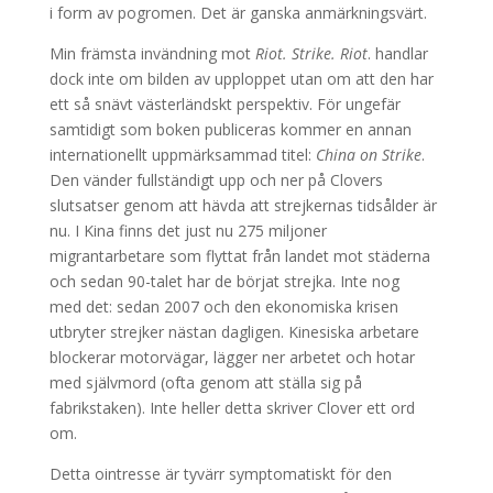
i form av pogromen. Det är ganska anmärkningsvärt.
Min främsta invändning mot
Riot. Strike. Riot
. handlar
dock inte om bilden av upploppet utan om att den har
ett så snävt västerländskt perspektiv. För ungefär
samtidigt som boken publiceras kommer en annan
internationellt uppmärksammad titel:
China on Strike
.
Den vänder fullständigt upp och ner på Clovers
slutsatser genom att hävda att strejkernas tidsålder är
nu. I Kina finns det just nu 275 miljoner
migrantarbetare som flyttat från landet mot städerna
och sedan 90-talet har de börjat strejka. Inte nog
med det: sedan 2007 och den ekonomiska krisen
utbryter strejker nästan dagligen. Kinesiska arbetare
blockerar motorvägar, lägger ner arbetet och hotar
med självmord (ofta genom att ställa sig på
fabrikstaken). Inte heller detta skriver Clover ett ord
om.
Detta ointresse är tyvärr symptomatiskt för den