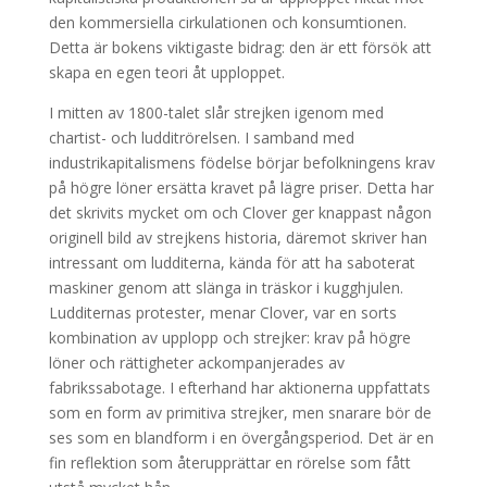
den kommersiella cirkulationen och konsumtionen.
Detta är bokens viktigaste bidrag: den är ett försök att
skapa en egen teori åt upploppet.
I mitten av 1800-talet slår strejken igenom med
chartist- och ludditrörelsen. I samband med
industrikapitalismens födelse börjar befolkningens krav
på högre löner ersätta kravet på lägre priser. Detta har
det skrivits mycket om och Clover ger knappast någon
originell bild av strejkens historia, däremot skriver han
intressant om ludditerna, kända för att ha saboterat
maskiner genom att slänga in träskor i kugghjulen.
Ludditernas protester, menar Clover, var en sorts
kombination av upplopp och strejker: krav på högre
löner och rättigheter ackompanjerades av
fabrikssabotage. I efterhand har aktionerna uppfattats
som en form av primitiva strejker, men snarare bör de
ses som en blandform i en övergångsperiod. Det är en
fin reflektion som återupprättar en rörelse som fått