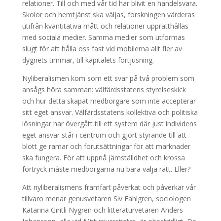
relationer. Till och med vår tid har blivit en handelsvara.
Skolor och hemtjänst ska väljas, forskningen värderas
utifrån kvantitativa mått och relationer upprätthållas
med sociala medier. Samma medier som utformas
slugt för att hålla oss fast vid mobilerna allt fler av
dygnets timmar, till kapitalets förtjusning.
Nyliberalismen kom som ett svar på två problem som
ansågs höra samman: välfärdsstatens styrelseskick
och hur detta skapat medborgare som inte accepterar
sitt eget ansvar. Välfärdsstatens kollektiva och politiska
lösningar har övergått till ett system där just individens
eget ansvar står i centrum och gjort styrande till att
blott ge ramar och förutsättningar för att marknader
ska fungera. För att uppnå jämställdhet och krossa
förtryck måste medborgarna nu bara välja rätt. Eller?
Att nyliberalismens framfart påverkat och påverkar vår
tillvaro menar genusvetaren Siv Fahlgren, sociologen
Katarina Giritli Nygren och litteraturvetaren Anders