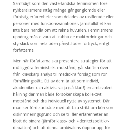
Samtidigt som den västerländska feminismen före
nyliberalismens intåg många gånger glömde eller
förbisåg erfarenheter som delades av rasifierade eller
personer med funktionsvariationer. Jämställdhet kan
inte bara handla om att räkna huvuden. Feminismens
uppdrag måste vara att rubba de maktordningar och
styrskick som hela tiden pånyttföder förtryck, enligt
författarna.
Men när författarna ska presentera strategier för att
möjliggöra feministiskt motstånd, går skriften över
från knivskarp analys till mediokra förslag som rör
förhållningssätt. Ett av dem är att som individ,
akademiker och aktivist välja (så klart!) en ambivalent
hållning där man både försöker skapa kollektivt
motstånd och dra individuell nytta av systemet. Där
man ser fördelar både med att tala strikt om kön som
diskrimineringsgrund och se till fler erfarenheter än
blott de binära (jämför klass- och »idenitetspolitik«-
debatten) och att denna ambivalens öppnar upp för