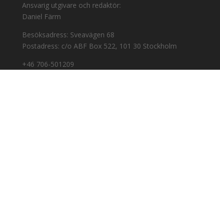
Ansvarig utgivare och redaktör:
Daniel Färm
Besöksadress: Sveavägen 68
Postadress: c/o ABF Box 522, 101 30 Stockholm
+46 706-501209