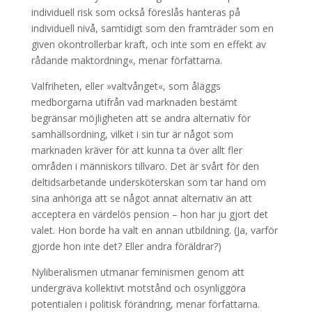
individuell risk som också föreslås hanteras på
individuell nivå, samtidigt som den framträder som en
given okontrollerbar kraft, och inte som en effekt av
rådande maktordning«, menar författarna.
Valfriheten, eller »valtvånget«, som åläggs
medborgarna utifrån vad marknaden bestämt
begränsar möjligheten att se andra alternativ för
samhällsordning, vilket i sin tur är något som
marknaden kräver för att kunna ta över allt fler
områden i människors tillvaro. Det är svårt för den
deltidsarbetande undersköterskan som tar hand om
sina anhöriga att se något annat alternativ än att
acceptera en värdelös pension – hon har ju gjort det
valet. Hon borde ha valt en annan utbildning. (Ja, varför
gjorde hon inte det? Eller andra föräldrar?)
Nyliberalismen utmanar feminismen genom att
undergräva kollektivt motstånd och osynliggöra
potentialen i politisk förändring, menar författarna.