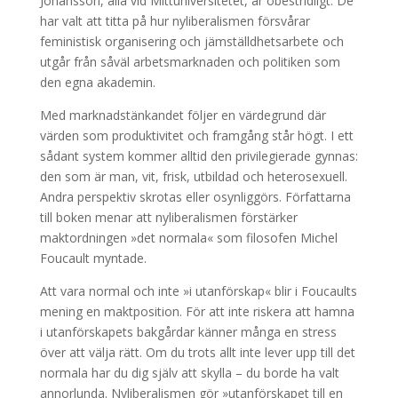
Johansson, alla vid Mittuniversitetet, är obestridligt. De
har valt att titta på hur nyliberalismen försvårar
feministisk organisering och jämställdhetsarbete och
utgår från såväl arbetsmarknaden och politiken som
den egna akademin.
Med marknadstänkandet följer en värdegrund där
värden som produktivitet och framgång står högt. I ett
sådant system kommer alltid den privilegierade gynnas:
den som är man, vit, frisk, utbildad och heterosexuell.
Andra perspektiv skrotas eller osynliggörs. Författarna
till boken menar att nyliberalismen förstärker
maktordningen »det normala« som filosofen Michel
Foucault myntade.
Att vara normal och inte »i utanförskap« blir i Foucaults
mening en maktposition. För att inte riskera att hamna
i utanförskapets bakgårdar känner många en stress
över att välja rätt. Om du trots allt inte lever upp till det
normala har du dig själv att skylla – du borde ha valt
annorlunda. Nyliberalismen gör »utanförskapet till en