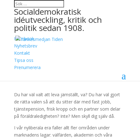
Socialdemokratisk
idéutveckling, kritik och
politik sedan 1908.
Facebook
Knivskarp analys av
Nyhetsbrev
Kontakt
marknaden och
Tipsa oss
feminismen
Prenumerera
28 juni, 2018
Du har väl valt att leva jämställt, va? Du har väl gjort
de rätta valen så att du sitter där med fast jobb,
tjänstepension, frisk kropp och en partner som delar
på föräldraledigheten? Inte? Men skyll dig själv då.
I vår nyliberala era faller allt fler områden under
marknadens lagar: välfärden, akademin och våra