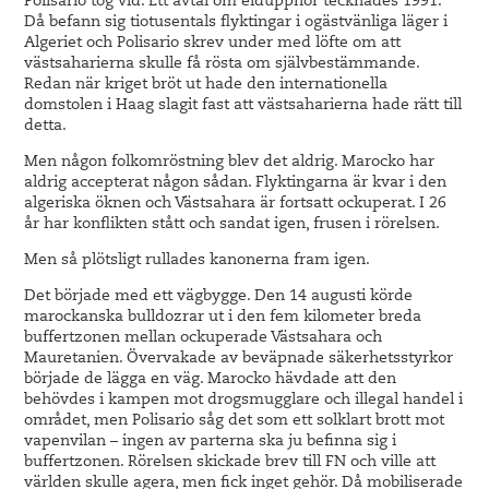
Polisario tog vid. Ett avtal om eldupphör tecknades 1991.
Då befann sig tiotusentals flyktingar i ogästvänliga läger i
Algeriet och Polisario skrev under med löfte om att
västsaharierna skulle få rösta om självbestämmande.
Redan när kriget bröt ut hade den internationella
domstolen i Haag slagit fast att västsaharierna hade rätt till
detta.
Men någon folkomröstning blev det aldrig. Marocko har
aldrig accepterat någon sådan. Flyktingarna är kvar i den
algeriska öknen och Västsahara är fortsatt ockuperat. I 26
år har konflikten stått och sandat igen, frusen i rörelsen.
Men så plötsligt rullades kanonerna fram igen.
Det började med ett vägbygge. Den 14 augusti körde
marockanska bulldozrar ut i den fem kilometer breda
buffertzonen mellan ockuperade Västsahara och
Mauretanien. Övervakade av beväpnade säkerhetsstyrkor
började de lägga en väg. Marocko hävdade att den
behövdes i kampen mot drogsmugglare och illegal handel i
området, men Polisario såg det som ett solklart brott mot
vapenvilan – ingen av parterna ska ju befinna sig i
buffertzonen. Rörelsen skickade brev till FN och ville att
världen skulle agera, men fick inget gehör. Då mobiliserade