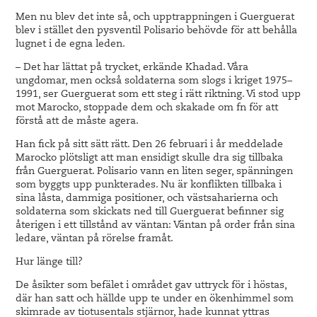
Men nu blev det inte så, och upptrappningen i Guerguerat
blev i stället den pysventil Polisario behövde för att behålla
lugnet i de egna leden.
– Det har lättat på trycket, erkände Khadad. Våra
ungdomar, men också soldaterna som slogs i kriget 1975–
1991, ser Guerguerat som ett steg i rätt riktning. Vi stod upp
mot Marocko, stoppade dem och skakade om fn för att
förstå att de måste agera.
Han fick på sitt sätt rätt. Den 26 februari i år meddelade
Marocko plötsligt att man ensidigt skulle dra sig tillbaka
från Guerguerat. Polisario vann en liten seger, spänningen
som byggts upp punkterades. Nu är konflikten tillbaka i
sina låsta, dammiga positioner, och västsaharierna och
soldaterna som skickats ned till Guerguerat befinner sig
återigen i ett tillstånd av väntan: Väntan på order från sina
ledare, väntan på rörelse framåt.
Hur länge till?
De åsikter som befälet i området gav uttryck för i höstas,
där han satt och hällde upp te under en ökenhimmel som
skimrade av tiotusentals stjärnor, hade kunnat yttras