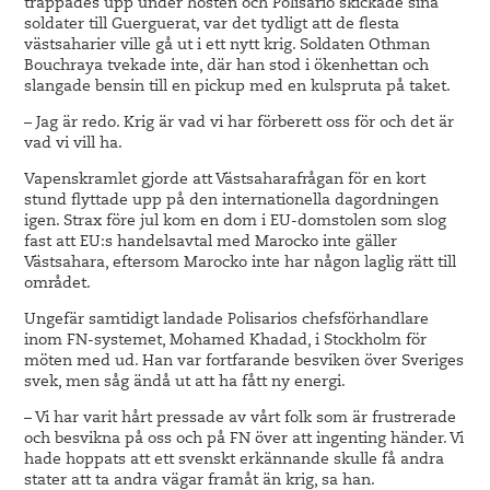
trappades upp under hösten och Polisario skickade sina
soldater till Guerguerat, var det tydligt att de flesta
västsaharier ville gå ut i ett nytt krig. Soldaten Othman
Bouchraya tvekade inte, där han stod i ökenhettan och
slangade bensin till en pickup med en kulspruta på taket.
– Jag är redo. Krig är vad vi har förberett oss för och det är
vad vi vill ha.
Vapenskramlet gjorde att Västsaharafrågan för en kort
stund flyttade upp på den internationella dagordningen
igen. Strax före jul kom en dom i EU-domstolen som slog
fast att EU:s handelsavtal med Marocko inte gäller
Västsahara, eftersom Marocko inte har någon laglig rätt till
området.
Ungefär samtidigt landade Polisarios chefsförhandlare
inom FN-systemet, Mohamed Khadad, i Stockholm för
möten med ud. Han var fortfarande besviken över Sveriges
svek, men såg ändå ut att ha fått ny energi.
– Vi har varit hårt pressade av vårt folk som är frustrerade
och besvikna på oss och på FN över att ingenting händer. Vi
hade hoppats att ett svenskt erkännande skulle få andra
stater att ta andra vägar framåt än krig, sa han.