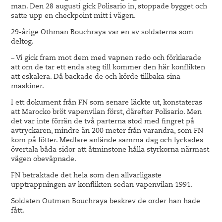
man. Den 28 augusti gick Polisario in, stoppade bygget och
satte upp en checkpoint mitt i vägen.
29-årige Othman Bouchraya var en av soldaterna som
deltog.
– Vi gick fram mot dem med vapnen redo och förklarade
att om de tar ett enda steg till kommer den här konflikten
att eskalera. Då backade de och körde tillbaka sina
maskiner.
I ett dokument från FN som senare läckte ut, konstateras
att Marocko bröt vapenvilan först, därefter Polisario. Men
det var inte förrän de två parterna stod med fingret på
avtryckaren, mindre än 200 meter från varandra, som FN
kom på fötter. Medlare anlände samma dag och lyckades
övertala båda sidor att åtminstone hålla styrkorna närmast
vägen obeväpnade.
FN betraktade det hela som den allvarligaste
upptrappningen av konflikten sedan vapenvilan 1991.
Soldaten Outman Bouchraya beskrev de order han hade
fått.