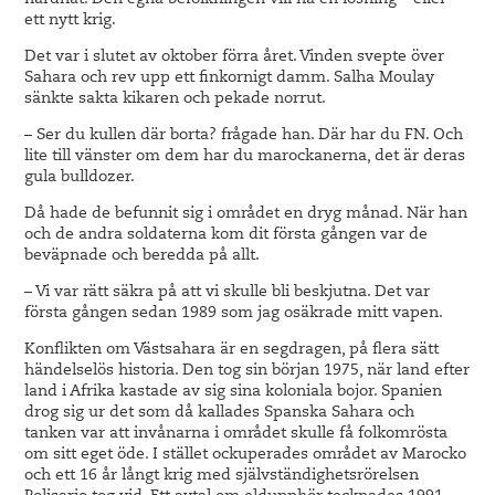
hårdnat. Den egna befolkningen vill ha en lösning – eller
ett nytt krig.
Det var i slutet av oktober förra året. Vinden svepte över
Sahara och rev upp ett finkornigt damm. Salha Moulay
sänkte sakta kikaren och pekade norrut.
– Ser du kullen där borta? frågade han. Där har du FN. Och
lite till vänster om dem har du marockanerna, det är deras
gula bulldozer.
Då hade de befunnit sig i området en dryg månad. När han
och de andra soldaterna kom dit första gången var de
beväpnade och beredda på allt.
– Vi var rätt säkra på att vi skulle bli beskjutna. Det var
första gången sedan 1989 som jag osäkrade mitt vapen.
Konflikten om Västsahara är en segdragen, på flera sätt
händelselös historia. Den tog sin början 1975, när land efter
land i Afrika kastade av sig sina koloniala bojor. Spanien
drog sig ur det som då kallades Spanska Sahara och
tanken var att invånarna i området skulle få folkomrösta
om sitt eget öde. I stället ockuperades området av Marocko
och ett 16 år långt krig med självständighetsrörelsen