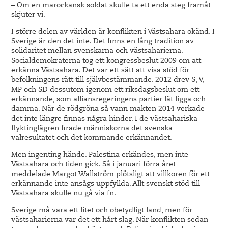
– Om en marockansk soldat skulle ta ett enda steg framåt
skjuter vi.
I större delen av världen är konflikten i Västsahara okänd. I
Sverige är den det inte. Det finns en lång tradition av
solidaritet mellan svenskarna och västsaharierna.
Socialdemokraterna tog ett kongressbeslut 2009 om att
erkänna Västsahara. Det var ett sätt att visa stöd för
befolkningens rätt till självbestämmande. 2012 drev S, V,
MP och SD dessutom igenom ett riksdagsbeslut om ett
erkännande, som alliansregeringens partier lät ligga och
damma. När de rödgröna så vann makten 2014 verkade
det inte längre finnas några hinder. I de västsahariska
flyktinglägren firade människorna det svenska
valresultatet och det kommande erkännandet.
Men ingenting hände. Palestina erkändes, men inte
Västsahara och tiden gick. Så i januari förra året
meddelade Margot Wallström plötsligt att villkoren för ett
erkännande inte ansågs uppfyllda. Allt svenskt stöd till
Västsahara skulle nu gå via fn.
Sverige må vara ett litet och obetydligt land, men för
västsaharierna var det ett hårt slag. När konflikten sedan