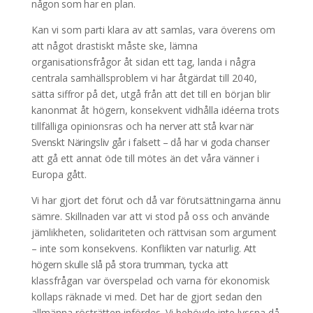
någon som har
en plan.
Kan vi som parti klara av att samlas, vara överens om
att något drastiskt måste ske, lämna
organisationsfrågor åt sidan ett tag, landa i några
centrala samhällsproblem vi har åtgärdat till 2040,
sätta siffror på det, utgå från att
det till en början blir
kanonmat åt
högern, konsekvent vidhålla idéerna trots
tillfälliga opinionsras och ha
nerver att stå kvar när
Svenskt Närings
liv går i falsett – då har vi goda chanser
att gå ett annat öde till mötes än det våra vänner i
Europa gått.
Vi har gjort det förut och då var förutsättningarna ännu
sämre. Skill
naden var att vi stod på oss och an
vände
jämlikheten, solidariteten och rättvisan som argument
– inte som konsekvens. Konflikten var naturlig.
Att
högern skulle slå på stora trumman,
tycka att
klassfrågan var överspelad
och varna för ekonomisk
kollaps räknade vi med. Det har de gjort sedan den
allmänna rösträtten infördes. Vi behövde inte lyssna då