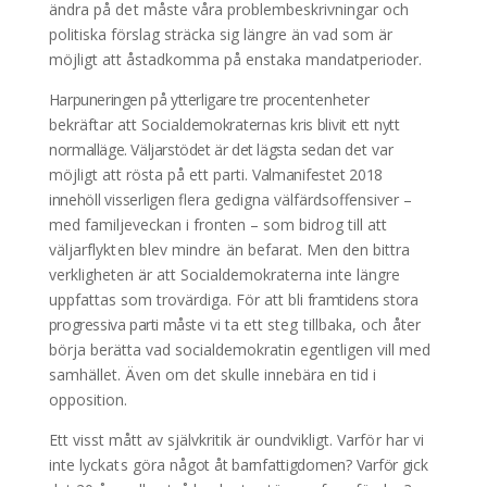
ändra på det måste våra
problembeskrivningar och
politiska förslag sträcka sig längre än vad som är
möjligt att åstadkomma på enstaka mandatperioder.
Harpuneringen på ytterligare tre pro
centenheter
bekräftar att Social
demokraternas kris blivit ett nytt
nor
malläge. Väljarstödet är det lägsta sedan
det var
möjligt att rösta på ett parti.
Valmanifestet 2018
innehöll visserligen
flera gedigna välfärdsoffensiver –
med familjeveckan i fronten – som bidrog
till att
väljarflykten blev mindre än
befarat. Men den bittra
verkligheten är att Socialdemokraterna inte längre
uppfattas som trovärdiga. För att bli
framtidens stora
progressiva parti måste
vi ta ett steg tillbaka, och åter
börja
berätta vad socialdemokratin egentligen vill med
samhället. Även om det skulle innebära en tid i
opposition.
Ett visst mått av självkritik är oundvik
ligt. Varför har vi
inte lyckats göra
nå
got åt barnfattigdomen? Varför gick