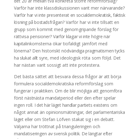
det 20 år mellan två konkreta större reformförslag?
Varför har inte klassdiskussionen varit mer närvarande?
Varför har vi inte presenterat en social
demokratisk, faktisk
lösning på bostads
frågan? Varför har vi inte tillsatt en
grupp som kommit med genomgri
pande
förslag för
rättvisa pensioner?
Varför klagar vi inte högre när
kapital
inkomsterna ökar tiofaldigt jämfört
med
lönerna? Den historiskt nödvän
diga pragmatismen tycks
ha slukat allt
syre, med ideologisk röta som följd. Det
har nästan varit sossigt att inte
protestera.
Det bästa sättet att besvara dessa
frågor är att börja
formulera socialdemokratiska reformförslag som
fungerar i praktiken. Om de blir möjliga
att genomföra
först nästnästa mandat
period eller den efter spelar
ingen roll.
I det här läget handlar partiets existens
om
något annat än opinionsmätnin
gar, det parlamentariska
läget eller om
Stefan Löfven stakat sig i en debatt.
Väljarna har tröttnat på triangule
ringen och
mandatiseringen av svensk
politik. De längtar efter