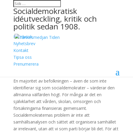
Socialdemokratisk
idéutveckling, kritik och
politik sedan 1908.
Facebook
Familjeveckan visar
Nyhetsbrev
Kontakt
reformernas kraft
Tipsa oss
Prenumerera
3 oktober, 2018
En majoritet av befolkningen – även de
som inte
identifierar sig som social
demokrater – värderar den
allmänna välfärden högt. För många är det en
självklarhet a
tt vården, skolan, om
sorgen och
försäkringarna finansieras
gemensamt.
Socialdemokraternas pro
blem är inte att
samhällsanalysen och
sättet att organisera samhället
är irrelevant, utan att vi som parti börjar bli
det. För att