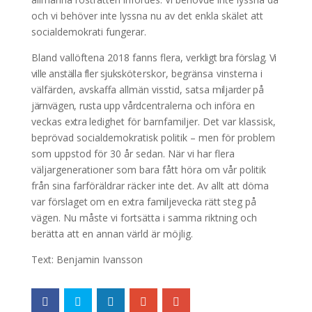
och vi behöver inte lyssna nu av det enkla skälet att
socialdemokrati fungerar.
Bland vallöftena 2018 fanns flera, verk
ligt bra förslag. Vi
ville anställa fler sjuk
sköterskor, begränsa vinsterna i
väl
färden, avskaffa allmän visstid, satsa
miljarder på
järnvägen, rusta upp vård
centralerna och införa en
veckas
extra
ledighet för barnfamiljer. Det var klassisk,
beprövad socialdemokratisk politik – men för problem
som uppstod för 30 år sedan. När vi har flera
väljargenerationer som bara fått höra om vår politik
från sina farföräldrar
räcker inte det. Av allt att döma
var
förslaget om en extra familjevecka rätt
steg på
vägen. Nu måste vi fortsätta i samma riktning och
berätta att en annan värld är möjlig.
Text: Benjamin Ivansson