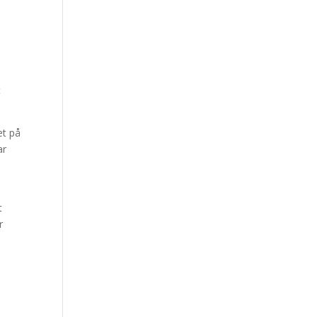
t
et på
ar
t
r