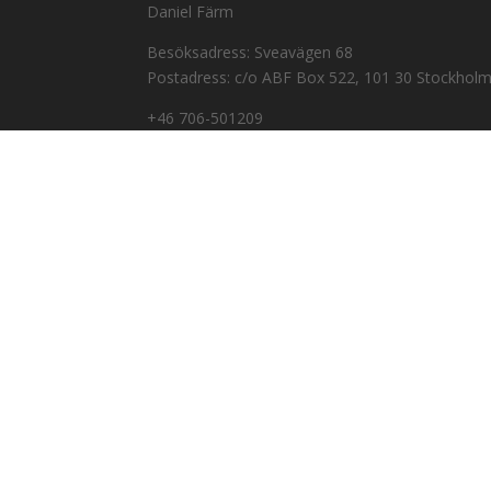
Daniel Färm
Besöksadress: Sveavägen 68
Postadress: c/o ABF Box 522, 101 30 Stockhol
+46 706-501209