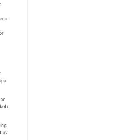
t
erar
ör
e
r
läpp
gör
ol i
ing.
t av