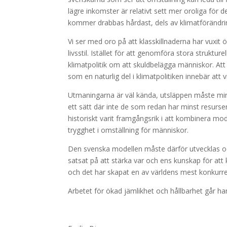
lägre inkomster är relativt sett mer oroliga fö
kommer drabbas hårdast, dels av klimatförändri
Vi ser med oro på att klasskillnaderna har vuxit ö
livsstil. Istället för att genomföra stora strukt
klimatpolitik om att skuldbelägga människor. Att
som en naturlig del i klimatpolitiken innebär att v
Utmaningarna är väl kända, utsläppen måste mi
ett sätt där inte de som redan har minst resurse
historiskt varit framgångsrik i att kombinera m
trygghet i omställning för människor.
Den svenska modellen måste därför utvecklas och
satsat på att stärka var och ens kunskap för att
och det har skapat en av världens mest konkurr
Arbetet för ökad jämlikhet och hållbarhet går ha