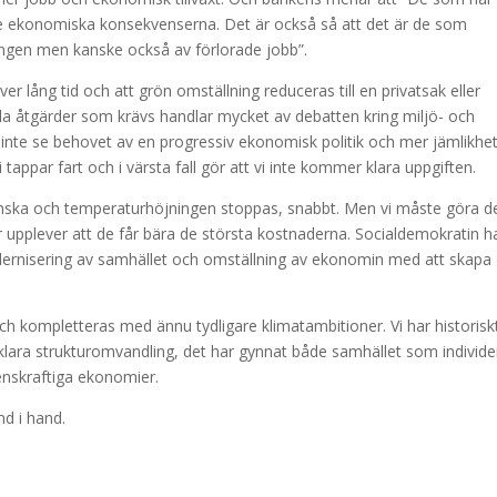
r de ekonomiska konsekvenserna. Det är också så att det är de som
ngen men kanske också av förlorade jobb”.
ver lång tid och att grön omställning reduceras till en privatsak eller
urella åtgärder som krävs handlar mycket av debatten kring miljö- och
 inte se behovet av en progressiv ekonomisk politik och mer jämlikhe
i tappar fart och i värsta fall gör att vi inte kommer klara uppgiften.
nska och temperaturhöjningen stoppas, snabbt. Men vi måste göra d
r upplever att de får bära de största kostnaderna. Socialdemokratin h
odernisering av samhället och omställning av ekonomin med att skapa
 kompletteras med ännu tydligare klimatambitioner. Vi har historisk
 klara strukturomvandling, det har gynnat både samhället som individe
enskraftiga ekonomier.
nd i hand.