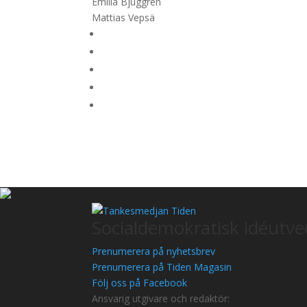
Emilia Bjuggren
Mattias Vepsä
Socialdemokratisk idéutvec
Prenumerera på nyhetsbrev
Prenumerera på Tiden Magasin
Följ oss på Facebook
Ansvarig utgivare och redaktör: