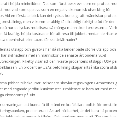
ulterat i höjda minimilöner. Det som först beskrevs som en protest mo
est mot vad som upplevs som en negativ ekonomisk utveckling för
. Vid en första anblick kan det tyckas konstigt att människor protest
 omställning, men vi kommer aldrig få tillräckligt folkligt stöd för den
rstå hur de lyckas mobilisera så många människor i protesterna. Varf
få kraftigt höjda kostnader för att resa till jobbet, medan de rikast
tta obehindrat eller t.o.m. får skattelättnader?
dernas utsläpp och givetvis har då rika länder både större utsläpp och
 har skillnaderna mellan människor de senaste årtiondena vuxit
vecklingen. Piketty visar att den rikaste procentens utsläpp i USA pe
lklassen. En procent av USAs befolkning skapar alltså lika stora uts
r.
arna jobben tillbaka. När Bolsonaro skövlar regnskogen i Amazonas 
er med stigande jordbruksinkomster. Problemet är bara att med mer k
ga ekonomier på sikt.
 utmaningar i att kunna få till stånd en kraftfullare politik för omställn
teringsbanken, presenterad i Aktuell hållbarhet, är det bara 14 procen
l fler jobb och ekonomisk tillväxt. Och bankens menar att ”De som har