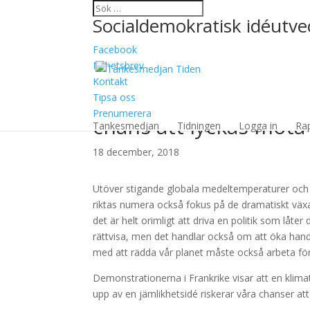
Socialdemokratisk idéutvec
Facebook
Nyhetsbrev
Kontakt
Tipsa oss
En klimatpolitik utan 
Prenumerera
chans att lyckas möta
Tankesmedjan
Tidningen
Logga in
Ra
18 december, 2018
Utöver stigande globala medeltemperaturer och
riktas numera också fokus på de dramatiskt vä
det är helt orimligt att driva en politik som lå
rättvisa, men det handlar också om att öka hand
med att rädda vår planet måste också arbeta för 
Demonstrationerna i Frankrike visar att en klima
upp av en jämlikhetsidé riskerar våra chanser at