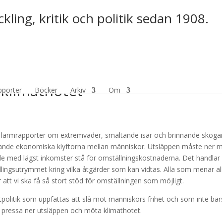
kling, kritik och politik sedan 1908.
fokus på jämlikhet riskerar vår
 klimathotet
pporter
Böcker
Arkiv
Om
 larmrapporter om extremväder, smältande isar och brinnande skoga
xande ekonomiska klyftorna mellan människor. Utsläppen måste ner 
ter de med lägst inkomster stå för omställningskostnaderna. Det handla
lingsutrymmet kring vilka åtgärder som kan vidtas. Alla som menar al
att vi ska få så stort stöd för omställningen som möjligt.
tpolitik som uppfattas att slå mot människors frihet och som inte bär
t pressa ner utsläppen och möta klimathotet.