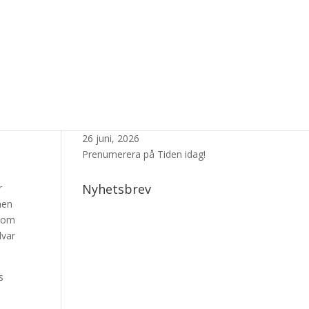
Senaste Numret
26 juni, 2026
Prenumerera på Tiden idag!
Nyhetsbrev
r
men
r om
lvar
s