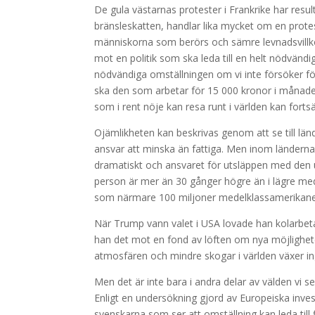
De gula västarnas protester i Frankrike har res
bränsleskatten, handlar lika mycket om en prot
människorna som berörs och sämre levnadsvillkor
mot en politik som ska leda till en helt nödvändig
nödvändiga omställningen om vi inte försöker fö
ska den som arbetar för 15 000 kronor i månaden 
som i rent nöje kan resa runt i världen kan fortsä
Ojämlikheten kan beskrivas genom att se till län
ansvar att minska än fattiga. Men inom länderna
dramatiskt och ansvaret för utsläppen med den ut
person är mer än 30 gånger högre än i lägre mede
som närmare 100 miljoner medelklassamerikane
När Trump vann valet i USA lovade han kolarbet
han det mot en fond av löften om nya möjlighet
atmosfären och mindre skogar i världen växer in
Men det är inte bara i andra delar av välden vi ser
Enligt en undersökning gjord av Europeiska inves
svenskarna som ser att omställning kan leda til