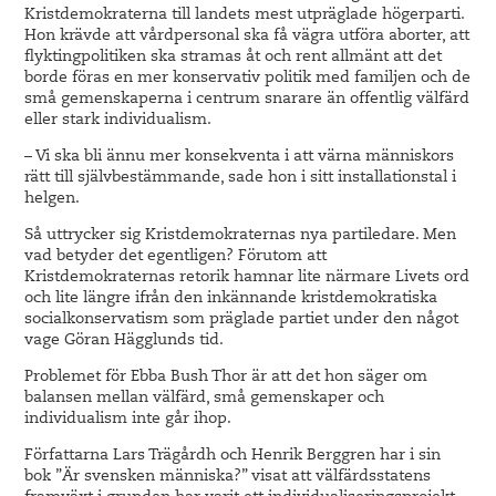
Kristdemokraterna till landets mest utpräglade högerparti.
Hon krävde att vårdpersonal ska få vägra utföra aborter, att
flyktingpolitiken ska stramas åt och rent allmänt att det
borde föras en mer konservativ politik med familjen och de
små gemenskaperna i centrum snarare än offentlig välfärd
eller stark individualism.
– Vi ska bli ännu mer konsekventa i att värna människors
rätt till självbestämmande, sade hon i sitt installationstal i
helgen.
Så uttrycker sig Kristdemokraternas nya partiledare. Men
vad betyder det egentligen? Förutom att
Kristdemokraternas retorik hamnar lite närmare Livets ord
och lite längre ifrån den inkännande kristdemokratiska
socialkonservatism som präglade partiet under den något
vage Göran Hägglunds tid.
Problemet för Ebba Bush Thor är att det hon säger om
balansen mellan välfärd, små gemenskaper och
individualism inte går ihop.
Författarna Lars Trägårdh och Henrik Berggren har i sin
bok ”Är svensken människa?” visat att välfärdsstatens