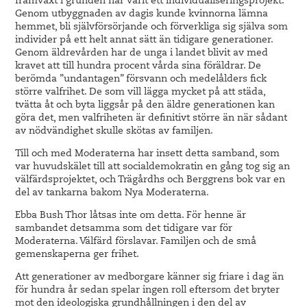
framväxt i grunden har varit ett individualiseringsprojekt.
Genom utbyggnaden av dagis kunde kvinnorna lämna
hemmet, bli självförsörjande och förverkliga sig själva som
individer på ett helt annat sätt än tidigare generationer.
Genom äldrevården har de unga i landet blivit av med
kravet att till hundra procent vårda sina föräldrar. De
berömda ”undantagen” försvann och medelålders fick
större valfrihet. De som vill lägga mycket på att städa,
tvätta åt och byta liggsår på den äldre generationen kan
göra det, men valfriheten är definitivt större än när sådant
av nödvändighet skulle skötas av familjen.
Till och med Moderaterna har insett detta samband, som
var huvudskälet till att socialdemokratin en gång tog sig an
välfärdsprojektet, och Trägårdhs och Berggrens bok var en
del av tankarna bakom Nya Moderaterna.
Ebba Bush Thor låtsas inte om detta. För henne är
sambandet detsamma som det tidigare var för
Moderaterna. Välfärd förslavar. Familjen och de små
gemenskaperna ger frihet.
Att generationer av medborgare känner sig friare i dag än
för hundra år sedan spelar ingen roll eftersom det bryter
mot den ideologiska grundhållningen i den del av