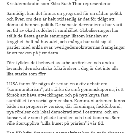
Kristdemokratin som Ebba Bush Thor representerar.
Samtidigt kan det finnas en grogrund för en sådan politik
och även om den är helt otidsenlig är det för tidigt att
döma ut hennes politik. De senaste decennierna har varit
en tid av ökad rotlöshet i samhället. Globaliseringen har
ställt de flesta gamla sanningar, liksom känslan av
trygghet, helt på huvudet, och många har sökt sig till
partier med enkla svar. Sverigedemokraternas framgångar
är ett tecken på just detta.
Förr fylldes det behovet av arbetarrörelsen och andra
levande, demokratiska folkrörelser. I dag är det inte alls
lika starka som förr.
I USA fanns för några år sedan en aktiv debatt om
”kommunitarism”, att stärka de små gemenskaperna, i ett
försök att häva utvecklingen och på nytt knyta fast
samhället i en social gemenskap. Kommunitarismen fanns
både i en progressiv version, där föreningar, fackförbund,
nya rörelser och lokal demokrati stod i centrum, och en
konservativ som hyllade familjen och traditionerna. Som
ville återuppliva ”Lilla huset på prärien” i vår tid.