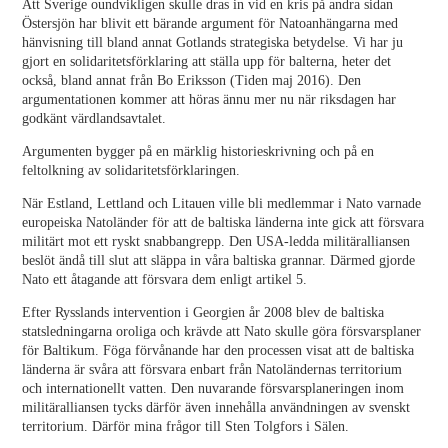
Att Sverige oundvikligen skulle dras in vid en kris på andra sidan
Östersjön har blivit ett bärande argument för Natoanhängarna med
hänvisning till bland annat Gotlands strategiska betydelse. Vi har ju
gjort en solidaritetsförklaring att ställa upp för balterna, heter det
också, bland annat från Bo Eriksson (Tiden maj 2016). Den
argumentationen kommer att höras ännu mer nu när riksdagen har
godkänt värdlandsavtalet.
Argumenten bygger på en märklig historieskrivning och på en
feltolkning av solidaritetsförklaringen.
När Estland, Lettland och Litauen ville bli medlemmar i Nato varnade
europeiska Natoländer för att de baltiska länderna inte gick att försvara
militärt mot ett ryskt snabbangrepp. Den USA-ledda militäralliansen
beslöt ändå till slut att släppa in våra baltiska grannar. Därmed gjorde
Nato ett åtagande att försvara dem enligt artikel 5.
Efter Rysslands intervention i Georgien år 2008 blev de baltiska
statsledningarna oroliga och krävde att Nato skulle göra försvarsplaner
för Baltikum. Föga förvånande har den processen visat att de baltiska
länderna är svåra att försvara enbart från Natoländernas territorium
och internationellt vatten. Den nuvarande försvarsplaneringen inom
militäralliansen tycks därför även innehålla användningen av svenskt
territorium. Därför mina frågor till Sten Tolgfors i Sälen.