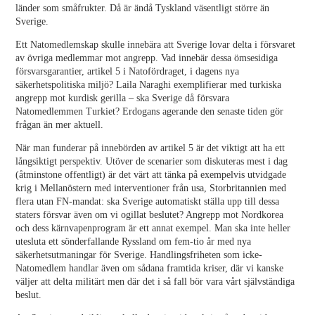
länder som småfrukter. Då är ändå Tyskland väsentligt större än
Sverige.
Ett Natomedlemskap skulle innebära att Sverige lovar delta i försvaret
av övriga medlemmar mot angrepp. Vad innebär dessa ömsesidiga
försvarsgarantier, artikel 5 i Natofördraget, i dagens nya
säkerhetspolitiska miljö? Laila Naraghi exemplifierar med turkiska
angrepp mot kurdisk gerilla – ska Sverige då försvara
Natomedlemmen Turkiet? Erdogans agerande den senaste tiden gör
frågan än mer aktuell.
När man funderar på innebörden av artikel 5 är det viktigt att ha ett
långsiktigt perspektiv. Utöver de scenarier som diskuteras mest i dag
(åtminstone offentligt) är det värt att tänka på exempelvis utvidgade
krig i Mellanöstern med interventioner från usa, Storbritannien med
flera utan FN-mandat: ska Sverige automatiskt ställa upp till dessa
staters försvar även om vi ogillat beslutet? Angrepp mot Nordkorea
och dess kärnvapenprogram är ett annat exempel. Man ska inte heller
utesluta ett sönderfallande Ryssland om fem-tio år med nya
säkerhetsutmaningar för Sverige. Handlingsfriheten som icke-
Natomedlem handlar även om sådana framtida kriser, där vi kanske
väljer att delta militärt men där det i så fall bör vara vårt självständiga
beslut.