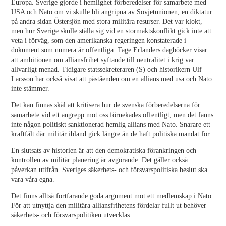
Europa. Sverige gjorde i hemlighet förberedelser för samarbete med
USA och Nato om vi skulle bli angripna av Sovjetunionen, en diktatur
på andra sidan Östersjön med stora militära resurser. Det var klokt,
men hur Sverige skulle ställa sig vid en stormaktskonflikt gick inte att
veta i förväg, som den amerikanska regeringen konstaterade i
dokument som numera är offentliga. Tage Erlanders dagböcker visar
att ambitionen om alliansfrihet syftande till neutralitet i krig var
allvarligt menad. Tidigare statssekreteraren (S) och historikern Ulf
Larsson har också visat att påståenden om en allians med usa och Nato
inte stämmer.
Det kan finnas skäl att kritisera hur de svenska förberedelserna för
samarbete vid ett angrepp mot oss förnekades offentligt, men det fanns
inte någon politiskt sanktionerad hemlig allians med Nato. Snarare ett
kraftfält där militär ibland gick längre än de haft politiska mandat för.
En slutsats av historien är att den demokratiska förankringen och
kontrollen av militär planering är avgörande. Det gäller också
påverkan utifrån. Sveriges säkerhets- och försvarspolitiska beslut ska
vara våra egna.
Det finns alltså fortfarande goda argument mot ett medlemskap i Nato.
För att utnyttja den militära alliansfrihetens fördelar fullt ut behöver
säkerhets- och försvarspolitiken utvecklas.