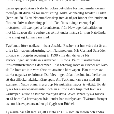
Kärnvapenpolitiken i Nato får också betydelse för medlemsländernas
förmåga att driva på för nedrustning. Mike Winnerstig hävdar i Tiden
(februari 2016) att Natomedlemskap inte är något hinder för länder att
föra en aktiv nedrustningspolitik. Det finns många exempel på
motsatsen, till exempel erfarenheterna från New agendakoalitionen
mot kärnvapen där Sverige var aktivt under många år men Natoländer
inte ansåg sig kunna vara med.
Tysklands förre utrikesminister Joschka Fischer vet hur svårt det är att
driva kärnvapennedrustning som Natomedlem. När Gerhard Schröder
bildade en rödgrön regering år 1998 ville den driva på för
avvecklingen av taktiska kärnvapen i Europa. På militäralliansens
utrikesministermöte i december 1998 föreslog Joschka Fischer att Nato
skulle lova att inte vara först att använda kärnvapen. Han möttes av
starka negativa reaktioner. Det blev inget sådant beslut, inte heller om
att dra tillbaka taktiska kärnvapen. Att Tyskland kan vara med till
exempel i Natos planeringsgrupp för nukleära frågor är viktigt för det
tyska försvarsdepartementet, och en alltför aktiv linje mot taktiska
kärnvapen skulle ha kunnat äventyra detta. Även senare tyska försök
att få bort alla kärnvapen från landet har misslyckats. Tvärtom förnyar
usa nu kärnvapenarsenalen på flygbasen Büchel.
Tyskarna har fått lära sig att i Nato är USA som en melon och andra