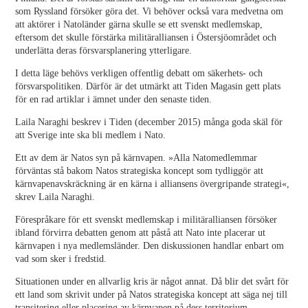
som Ryssland försöker göra det. Vi behöver också vara medvetna om
att aktörer i Natoländer gärna skulle se ett svenskt medlemskap,
eftersom det skulle förstärka militäralliansen i Östersjöområdet och
underlätta deras försvarsplanering ytterligare.
I detta läge behövs verkligen offentlig debatt om säkerhets- och
försvarspolitiken. Därför är det utmärkt att Tiden Magasin gett plats
för en rad artiklar i ämnet under den senaste tiden.
Laila Naraghi beskrev i Tiden (december 2015) många goda skäl för
att Sverige inte ska bli medlem i Nato.
Ett av dem är Natos syn på kärnvapen. »Alla Natomedlemmar
förväntas stå bakom Natos strategiska koncept som tydliggör att
kärnvapenavskräckning är en kärna i alliansens övergripande strategi«,
skrev Laila Naraghi.
Förespråkare för ett svenskt medlemskap i militäralliansen försöker
ibland förvirra debatten genom att påstå att Nato inte placerar ut
kärnvapen i nya medlemsländer. Den diskussionen handlar enbart om
vad som sker i fredstid.
Situationen under en allvarlig kris är något annat. Då blir det svårt för
ett land som skrivit under på Natos strategiska koncept att säga nej till
transitering eller placering av kärnvapen på dess territorium.