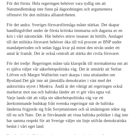
För det första: Hela regeringen behöver vara tydlig om att
Natomedlemskap inte finns på dagordningen och argumentera
offensivt för den militära alliansfriheten.
För det andra: Sveriges försvarsförmåga måste stärkas. Det skapar
handlingsfrihet under de första kritiska timmarna och dagarna av en
kris i vårt närområde. Här behövs större insatser än hittills. Anslaget
till det militära försvaret behöver öka till två procent av BNP under
mandatperioden och sedan ligga kvar på minst den nivån under ett
antal år framåt. Det är också centralt att stärka det civila försvaret.
För det tredje: Regeringen måste tala klarspråk till stormakterna om att
vi själva väljer vår säkerhetspolitiska väg. Det är utmärkt att Stefan
Löfven och Margot Wallström varit skarpa i sina uttalanden om
Ryssland.Det går inte att jämställa demokratier i väst med det
auktoritära styret i Moskva. Ändå är det viktigt att regeringen också
markerar mot usa och baltiska länder att vi gör våra egna val.
Varje lands rätt att välja sin säkerhetspolitiska väg var ett
återkommande budskap från svenska regeringar när de baltiska
länderna frigjorde sig från Sovjetunionen och så småningom sökte sig
till eu och Nato. Det är förvånande att vissa baltiska politiker i dag inte
har samma respekt för att Sverige väljer sin linje utifrån demokratiska
beslut i vårt eget land.