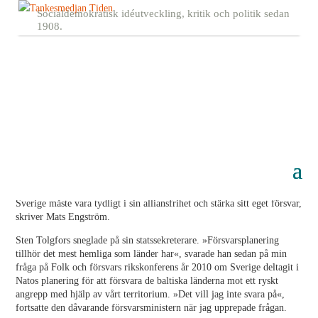
Socialdemokratisk idéutveckling, kritik och politik sedan
1908.
Därför nej till Natomedlemskap
20 juni, 2016
Det finns goda skäl för Sverige att stå utanför Nato. Att Sverige är
redo att solidariskt hjälpa länder i vår närhet behöver inte betyda
militärt stöd. Men försvars- och säkerhetspolitiken behöver utvecklas.
Sverige måste vara tydligt i sin alliansfrihet och stärka sitt eget försvar,
skriver Mats Engström.
Sten Tolgfors sneglade på sin statssekreterare. »Försvarsplanering
tillhör det mest hemliga som länder har«, svarade han sedan på min
fråga på Folk och försvars rikskonferens år 2010 om Sverige deltagit i
Natos planering för att försvara de baltiska länderna mot ett ryskt
angrepp med hjälp av vårt territorium. »Det vill jag inte svara på«,
fortsatte den dåvarande försvarsministern när jag upprepade frågan.