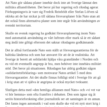
Att Nato gör sådana planer innebär dock inte att Sverige lämnat den
militära alliansfriheten. Det beror på hur regering och riksdag agerar.
Förhoppningsvis är vare sig Fredrik Reinfeldt eller Stefan Löfven så
okloka att de har nickat ja till sådana försvarsplaner från Nato utan att
det också finns alternativa planer som inte utgår från användningen av
svenskt territorium.
Skulle en svensk regering ha godkänt försvarsplanering inom Nato
med automatisk användning av vårt luftrum eller mark så är ett sådant
steg ändå inte giltigt eftersom det saknar riksdagens godkännande.
Det är alltså fortfarande Nato som ställt ut försvarsgarantierna för de
baltiska länderna och som har ansvaret för att de är realistiska. Att
Sverige är berett att solidariskt hjälpa våra grannländer i Norden och
eu vid ett eventuellt angrepp är bra, men behöver inte innebära militärt
stöd. Det beror på situationen. Riksdagen har aldrig godkänt någon
»solidaritetsförklaring« som motsvarar Natos artikel 5 med dess
försvarsgarantier. Att det skulle finnas folkligt stöd i Sverige för att gå
i krig utan att vi själva är angripna är också mycket tveksamt.
Slutligen detta med »den hemliga alliansen med Nato« och »vi vet var
vi hör hemma« som ofta framförs i debatten. Den som ägnar sig åt
seriös historieforskning eller journalistik ser att sanningen är en annan.
Det fanns ingen automatik i vad som skulle ske vid ett nytt stort krig i