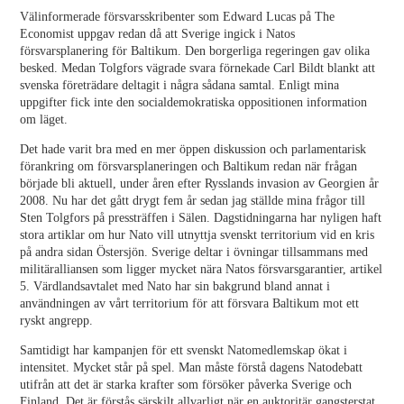
Välinformerade försvarsskribenter som Edward Lucas på The
Economist uppgav redan då att Sverige ingick i Natos
försvarsplanering för Baltikum. Den borgerliga regeringen gav olika
besked. Medan Tolgfors vägrade svara förnekade Carl Bildt blankt att
svenska företrädare deltagit i några sådana samtal. Enligt mina
uppgifter fick inte den socialdemokratiska oppositionen information
om läget.
Det hade varit bra med en mer öppen diskussion och parlamentarisk
förankring om försvarsplaneringen och Baltikum redan när frågan
började bli aktuell, under åren efter Rysslands invasion av Georgien år
2008. Nu har det gått drygt fem år sedan jag ställde mina frågor till
Sten Tolgfors på pressträffen i Sälen. Dagstidningarna har nyligen haft
stora artiklar om hur Nato vill utnyttja svenskt territorium vid en kris
på andra sidan Östersjön. Sverige deltar i övningar tillsammans med
militäralliansen som ligger mycket nära Natos försvarsgarantier, artikel
5. Värdlandsavtalet med Nato har sin bakgrund bland annat i
användningen av vårt territorium för att försvara Baltikum mot ett
ryskt angrepp.
Samtidigt har kampanjen för ett svenskt Natomedlemskap ökat i
intensitet. Mycket står på spel. Man måste förstå dagens Natodebatt
utifrån att det är starka krafter som försöker påverka Sverige och
Finland. Det är förstås särskilt allvarligt när en auktoritär gangsterstat