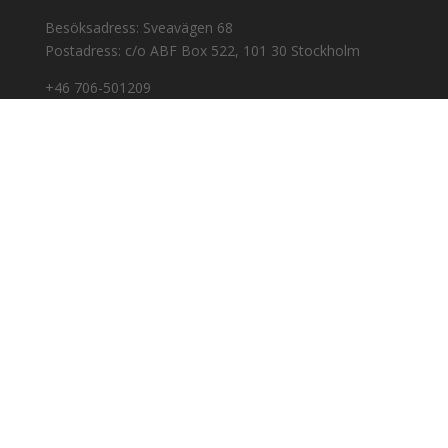
Besöksadress: Sveavägen 68
Postadress: c/o ABF Box 522, 101 30 Stockholm
+46 706-501209