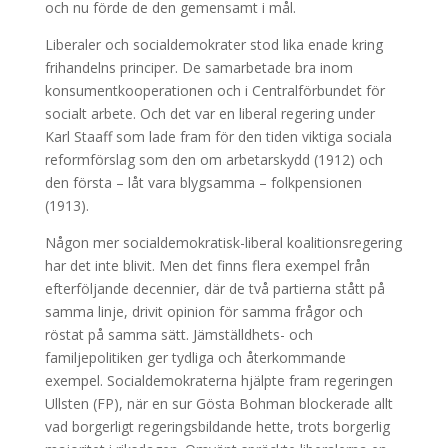
och nu förde de den gemensamt i mål.
Liberaler och socialdemokrater stod lika enade kring
frihandelns principer. De samarbetade bra inom
konsumentkooperationen och i Centralförbundet för
socialt arbete. Och det var en liberal regering under
Karl Staaff som lade fram för den tiden viktiga sociala
reformförslag som den om arbetarskydd (1912) och
den första – låt vara blygsamma – folkpensionen
(1913).
Någon mer socialdemokratisk-liberal koalitionsregering
har det inte blivit. Men det finns flera exempel från
efterföljande decennier, där de två partierna stått på
samma linje, drivit opinion för samma frågor och
röstat på samma sätt. Jämställdhets- och
familjepolitiken ger tydliga och återkommande
exempel. Socialdemokraterna hjälpte fram regeringen
Ullsten (FP), när en sur Gösta Bohman blockerade allt
vad borgerligt regeringsbildande hette, trots borgerlig