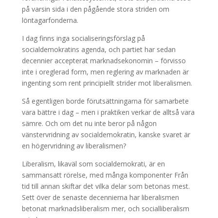
på varsin sida i den pågående stora striden om
löntagarfonderna.
I dag finns inga socialiseringsförslag på
socialdemokratins agenda, och partiet har sedan
decennier accepterat marknadsekonomin – förvisso
inte i oreglerad form, men reglering av marknaden är
ingenting som rent principiellt strider mot liberalismen.
Så egentligen borde förutsättningarna för samarbete
vara bättre i dag – men i praktiken verkar de alltså vara
sämre. Och om det nu inte beror på någon
vänstervridning av socialdemokratin, kanske svaret är
en högervridning av liberalismen?
Liberalism, likaväl som socialdemokrati, är en
sammansatt rörelse, med många komponenter Från
tid till annan skiftar det vilka delar som betonas mest.
Sett över de senaste decennierna har liberalismen
betonat marknadsliberalism mer, och socialliberalism