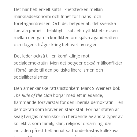
Det har helt enkelt satts likhetstecken mellan
marknadsekonomi och frihet för finans- och
företagarintressen. Och det betyder att det svenska
liberala partiet – felaktigt – satt ett nytt likhetstecken
mellan den gamla konflikten om själva äganderätten
och dagens frågor kring behovet av regler.
Det leder också till en konfliktlinje mot
socialdemokratin. Men det betyder också målkonflikter
i förhållande till den politiska liberalismen och
socialliberalismen.
Den amerikanske rättshistorikern Mark S Weiners bok
The Rule of the Clan
börjar med ett inledande,
flammande försvarstal för den liberala demokratin – en
demokrati som kräver en stark stat. För när staten är
svag tvingas människor in i beroende av andra typer av
kollektiv, som familj, klan, religiös församling, där
individen på ett helt annat sätt underkastas kollektiva