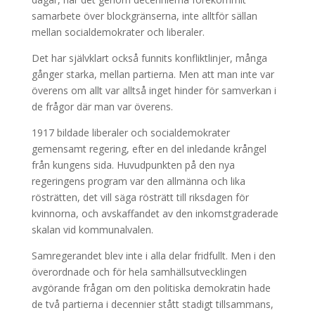
samarbete över blockgränserna, inte alltför sällan
mellan socialdemokrater och liberaler.
Det har självklart också funnits konfliktlinjer, många
gånger starka, mellan partierna. Men att man inte var
överens om allt var alltså inget hinder för samverkan i
de frågor där man var överens.
1917 bildade liberaler och socialdemokrater
gemensamt regering, efter en del inledande krångel
från kungens sida. Huvudpunkten på den nya
regeringens program var den allmänna och lika
rösträtten, det vill säga rösträtt till riksdagen för
kvinnorna, och avskaffandet av den inkomstgraderade
skalan vid kommunalvalen.
Samregerandet blev inte i alla delar fridfullt. Men i den
överordnade och för hela samhällsutvecklingen
avgörande frågan om den politiska demokratin hade
de två partierna i decennier stått stadigt tillsammans,