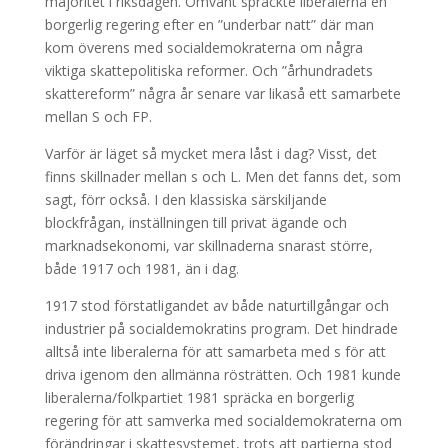
majoritet i riksdagen. Omvänt spräckte liberalerna en
borgerlig regering efter en ”underbar natt” där man
kom överens med socialdemokraterna om några
viktiga skattepolitiska reformer. Och ”århundradets
skattereform” några år senare var likaså ett samarbete
mellan S och FP.
Varför är läget så mycket mera låst i dag? Visst, det
finns skillnader mellan s och L. Men det fanns det, som
sagt, förr också. I den klassiska särskiljande
blockfrågan, inställningen till privat ägande och
marknadsekonomi, var skillnaderna snarast större,
både 1917 och 1981, än i dag.
1917 stod förstatligandet av både naturtillgångar och
industrier på socialdemokratins program. Det hindrade
alltså inte liberalerna för att samarbeta med s för att
driva igenom den allmänna rösträtten. Och 1981 kunde
liberalerna/folkpartiet 1981 spräcka en borgerlig
regering för att samverka med socialdemokraterna om
förändringar i skattesystemet, trots att partierna stod