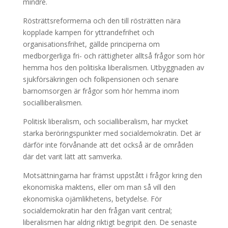
mindre.
Rösträttsreformerna och den till rösträtten nära
kopplade kampen för yttrandefrihet och
organisationsfrihet, gällde principerna om
medborgerliga fri- och rättigheter alltså frågor som hör
hemma hos den politiska liberalismen. Utbyggnaden av
sjukförsäkringen och folkpensionen och senare
barnomsorgen är frågor som hör hemma inom
socialliberalismen.
Politisk liberalism, och socialliberalism, har mycket
starka beröringspunkter med socialdemokratin. Det är
därför inte förvånande att det också är de områden
där det varit lätt att samverka.
Motsättningarna har främst uppstått i frågor kring den
ekonomiska maktens, eller om man så vill den
ekonomiska ojämlikhetens, betydelse. För
socialdemokratin har den frågan varit central;
liberalismen har aldrig riktigt begripit den. De senaste