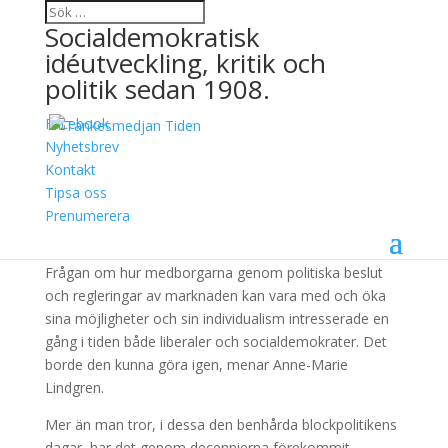
Socialdemokratisk
idéutveckling, kritik och
politik sedan 1908.
Facebook
Det handlar om ökade
Nyhetsbrev
Kontakt
livschanser
Tipsa oss
Prenumerera
12 juni, 2017
Frågan om hur medborgarna genom politiska beslut
och regleringar av marknaden kan vara med och öka
sina möjligheter och sin individualism intresserade en
gång i tiden både liberaler och socialdemokrater. Det
borde den kunna göra igen, menar Anne-Marie
Lindgren.
Mer än man tror, i dessa den benhårda blockpolitikens
dagar, har det genom decennierna förekommit