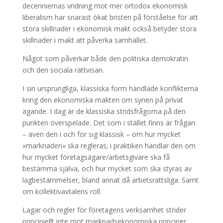
decenniernas vridning mot mer ortodox ekonomisk
liberalism har snarast ökat bristen på förståelse för att
stora skillnader i ekonomisk makt också betyder stora
skillnader i makt att påverka samhället.
Något som påverkar både den politiska demokratin
och den sociala rättvisan.
I sin ursprungliga, klassiska form handlade konflikterna
kring den ekonomiska makten om synen på privat
ägande. I dag är de klassiska stridsfrågorna på den
punkten överspelade. Det som i stället finns är frågan
– även den i och för sig klassisk – om hur mycket
»marknaden« ska regleras; i praktiken handlar den om
hur mycket företagsägare/arbetsgivare ska få
bestämma själva, och hur mycket som ska styras av
lagbestämmelser, bland annat då arbetsrättsliga. Samt
om kollektivavtalens roll.
Lagar och regler för företagens verksamhet strider
principiellt inte mot marknadsekonomiska principer.