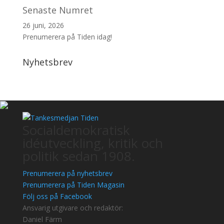
Senaste Numret
26 juni, 2026
Prenumerera på Tiden idag!
Nyhetsbrev
Socialdemokratisk
idéutveckling, kritik och
politik sedan 1908.
Prenumerera på nyhetsbrev
Prenumerera på Tiden Magasin
Följ oss på Facebook
Ansvarig utgivare och redaktör:
Daniel Färm