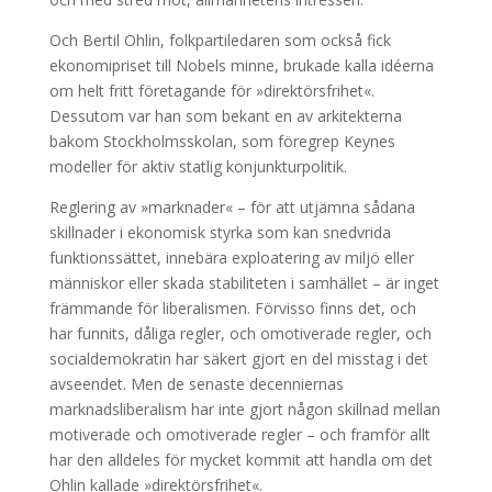
Och Bertil Ohlin, folkpartiledaren som också fick
ekonomipriset till Nobels minne, brukade kalla idéerna
om helt fritt företagande för »direktörsfrihet«.
Dessutom var han som bekant en av arkitekterna
bakom Stockholmsskolan, som föregrep Keynes
modeller för aktiv statlig konjunkturpolitik.
Reglering av »marknader« – för att utjämna sådana
skillnader i ekonomisk styrka som kan snedvrida
funktionssättet, innebära exploatering av miljö eller
människor eller skada stabiliteten i samhället – är inget
främmande för liberalismen. Förvisso finns det, och
har funnits, dåliga regler, och omotiverade regler, och
socialdemokratin har säkert gjort en del misstag i det
avseendet. Men de senaste decenniernas
marknadsliberalism har inte gjort någon skillnad mellan
motiverade och omotiverade regler – och framför allt
har den alldeles för mycket kommit att handla om det
Ohlin kallade »direktörsfrihet«.