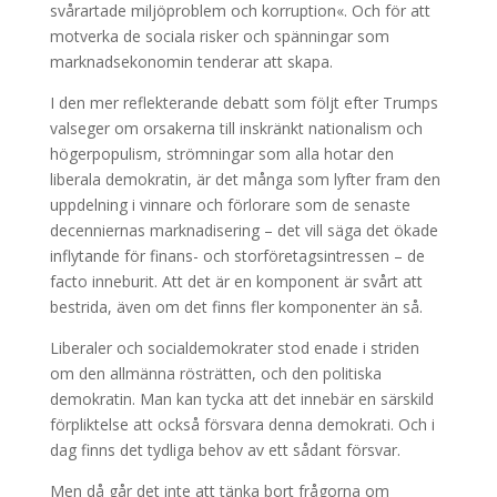
svårartade miljöproblem och korruption«. Och för att
motverka de sociala risker och spänningar som
marknadsekonomin tenderar att skapa.
I den mer reflekterande debatt som följt efter Trumps
valseger om orsakerna till inskränkt nationalism och
högerpopulism, strömningar som alla hotar den
liberala demokratin, är det många som lyfter fram den
uppdelning i vinnare och förlorare som de senaste
decenniernas marknadisering – det vill säga det ökade
inflytande för finans- och storföretagsintressen – de
facto inneburit. Att det är en komponent är svårt att
bestrida, även om det finns fler komponenter än så.
Liberaler och socialdemokrater stod enade i striden
om den allmänna rösträtten, och den politiska
demokratin. Man kan tycka att det innebär en särskild
förpliktelse att också försvara denna demokrati. Och i
dag finns det tydliga behov av ett sådant försvar.
Men då går det inte att tänka bort frågorna om