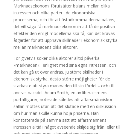
Marknadsekonomi förutsätter balans mellan olika
intressen och olika parter i de ekonomiska
processerna, och för att åstadkomma denna balans,
det vill säga få marknadsekonomin att få de positiva
effekter den enligt modellerna ska få, kan det krävas
åtgärder för att upphäva skillnader i ekonomisk styrka
mellan marknadens olika aktörer.
För givetvis söker olika aktörer alltid påverka
»marknaden« i enlighet med sina egna intressen, och
det kan gå ut över andras. Ju större skillnader i
ekonomisk styrka, desto större möjligheter för de
starkaste att styra marknaden till sin fördel – och till
andras nackdel. Adam Smith, en av liberalismens
portalfigurer, noterade således att affärsmänniskor
sällan möttes utan att det slutade med en diskussion
om hur man skulle kunna höja priserna. Han
konstaterade på samma sätt att affärsmannens
intressen alltid i något avseende skiljde sig från, eller till
och med stred mot, allmänhetens intressen.