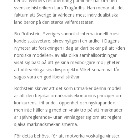
behov. Weiners resonemang påminner här om den
svenske historikern Lars Trägårdhs. Han menar att det
faktum att Sverige är världens mest individualistiska
land beror på den starka välfärdsstaten.
Bo Rothstein, Sveriges sannolikt internationellt mest
kände statsvetare, skrev nyligen i en artikel i Dagens
Nyheter att forskningen i dag är klart pekar på att »den
nordiska modellen« av alla olika samhällsordningar
visat sig bäst på att ge sina medborgare möjligheter
att »förverkliga sina livsprojekt«. Vilket senare väl får
sägas vara en god liberal strävan.
Rothstein skriver att det som utmärker denna modell
är att den bejakar »marknadsekonomins principer om
konkurrens, frihandel, öppenhet och nyskapande«,
men inte håller sig med en »naiv tro på att marknader
är självreglerande« utan vinnlägger sig om att reglera
själva marknadsmekanismerna.
För detta behövs, för att motverka »oskäliga vinster,